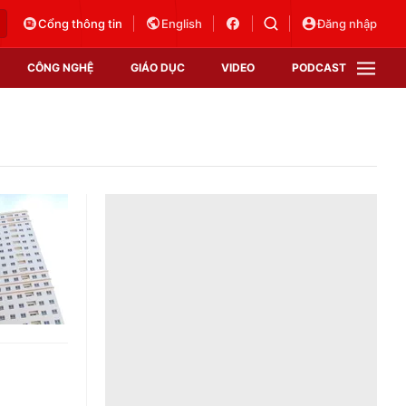
Cổng thông tin
English
Đăng nhập
CÔNG NGHỆ
GIÁO DỤC
VIDEO
PODCAST
VTV Money
VTV Thể thao
VTV Sức khoẻ
Bất động sản
Thị trường 24h
Tấm lòng Việt
Vươn mình bằng AI
VTV4
VTV8
VTV9
Lịch phát sóng
Giao lưu trực tuyến
Sự kiện