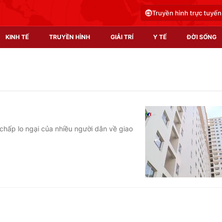
Truyền hình trực tuyến
KINH TẾ
TRUYỀN HÌNH
GIẢI TRÍ
Y TẾ
ĐỜI SỐNG
Pháp luật
Y tế
Truyền hình
Multimedia
Phim VTV
Video
chấp lo ngại của nhiều người dân về giao
Hậu trường
Shorts video
Nhân vật
Podcast
Khán giả
EMagazine
Giải sao mai
Photo
Infographic