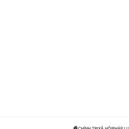
Giải trí
Đời sống
Điện ảnh
Du lịch
Âm nhạc
Làm đẹp
Sao
Chất lượng cuộc sốn
CHÍNH TRỊ
XÃ HỘI
PHÁP L