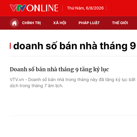
Thứ Năm, 6/8/2026
CHÍNH TRỊ
XÃ HỘI
PHÁP LUẬT
THẾ GIỚI
Chính trị
Xã hội
doanh số bán nhà tháng 9
Thế giới
Kinh tế
Doanh số bán nhà tháng 9 tăng kỷ lục
Tin tức
Tài chính
VTV.vn - Doanh số bán nhà trong tháng này đã tăng kỷ lục bất 
dịch trong tháng 7 âm lịch.
Thế giới đó đây
Thị trường
Câu chuyện quốc tế
Góc doanh nghiệp
Dữ liệu và đời sống