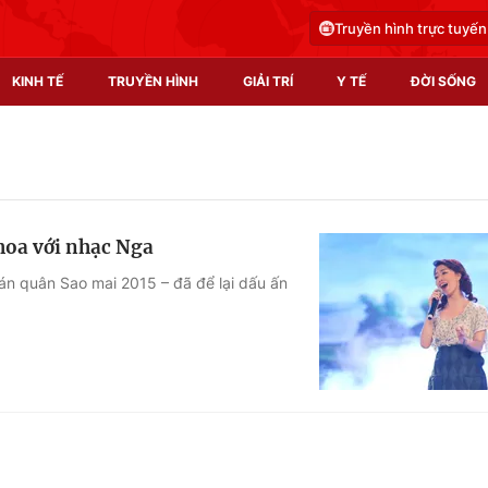
Truyền hình trực tuyến
KINH TẾ
TRUYỀN HÌNH
GIẢI TRÍ
Y TẾ
ĐỜI SỐNG
Pháp luật
Y tế
Truyền hình
Multimedia
hoa với nhạc Nga
Phim VTV
Video
uán quân Sao mai 2015 – đã để lại dấu ấn
Hậu trường
Shorts video
Nhân vật
Podcast
Khán giả
EMagazine
Giải sao mai
Photo
Infographic