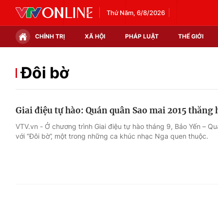
Thứ Năm, 6/8/2026
CHÍNH TRỊ
XÃ HỘI
PHÁP LUẬT
THẾ GIỚI
Chính trị
Xã hội
Đôi bờ
Thế giới
Kinh tế
Giai điệu tự hào: Quán quân Sao mai 2015 thăng 
Tin tức
Tài chính
VTV.vn - Ở chương trình Giai điệu tự hào tháng 9, Bảo Yến – Q
với “Đôi bờ”, một trong những ca khúc nhạc Nga quen thuộc.
Thế giới đó đây
Thị trường
Câu chuyện quốc tế
Góc doanh nghiệp
Dữ liệu và đời sống