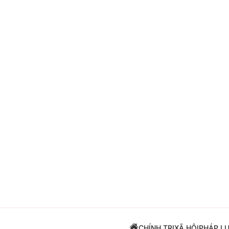
Giải trí
Đời sống
Điện ảnh
Du lịch
Âm nhạc
Làm đẹp
Sao
Chất lượng cuộc sốn
CHÍNH TRỊ
XÃ HỘI
PHÁP L