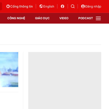
Cổng thông tin
English
Đăng nhập
CÔNG NGHỆ
GIÁO DỤC
VIDEO
PODCAST
VTV Money
VTV Thể thao
VTV Sức khoẻ
Bất động sản
Thị trường 24h
Tấm lòng Việt
Vươn mình bằng AI
VTV4
VTV8
VTV9
Lịch phát sóng
Giao lưu trực tuyến
Sự kiện