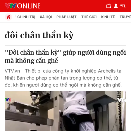
CHÍNH TRỊ
XÃ HỘI
PHÁP LUẬT
THẾ GIỚI
KINH TẾ
TRUYỀ
đôi chân thần kỳ
Chuyên mục
"Đôi chân thần kỳ" giúp người dùng ngồi
Chính trị
mà không cần ghế
VTV.vn - Thiết bị của công ty khởi nghiệp Archelis tại
Xã hội
Nhật Bản cho phép phân tán trọng lượng cơ thể, từ
đó, khiến người dùng có thể ngồi mà không cần ghế.
Pháp luật
Y tế
Thế giới