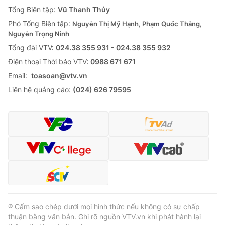
Giao lưu trực tuyến
Tổng Biên tập:
Vũ Thanh Thủy
Sản phẩm
Phó Tổng Biên tập:
Nguyễn Thị Mỹ Hạnh, Phạm Quốc Thắng,
Lịch phát sóng
Thị trường
Nguyễn Trọng Ninh
Tổng đài VTV:
024.38 355 931 - 024.38 355 932
Tư vấn
Ðiện thoại Thời báo VTV:
0988 671 671
Chuyên mục khác
Email:
toasoan@vtv.vn
Emagazine
Podcast
Liên hệ quảng cáo:
(024) 626 79595
Photo
Infographic
Video
Shorts video
VTV Money
VTV Thể thao
VTV Sức khoẻ
Bất động sản
® Cấm sao chép dưới mọi hình thức nếu không có sự chấp
thuận bằng văn bản. Ghi rõ nguồn VTV.vn khi phát hành lại