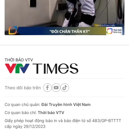
Tin tức
Kinh tế
Thế giới đó đây
Tài chính
Dữ liệu và đời sống
Câu chuyện quốc tế
Thị trường
Truyền hình
Góc doanh nghiệp
Phim VTV
THỜI BÁO VTV
Giải trí
Hậu trường
Điện ảnh
Đời sống
Nhân vật
Âm nhạc
Theo dõi báo trên
Du lịch
Khán giả
Giáo dục
Sao
Làm đẹp
Giải sao mai
Cơ quan chủ quản:
Đài Truyền hình Việt Nam
Tuyển sinh
Công nghệ
Cơ quan báo chí:
Thời báo VTV
Chất lượng cuộc sống
Học trực tuyến
Giấy phép hoạt động báo in và báo điện tử số 483/GP-BTTTT
Hitech Công nghệ tương lai
cấp ngày 29/12/2023