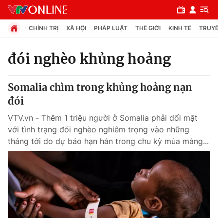
CHÍNH TRỊ
XÃ HỘI
PHÁP LUẬT
THẾ GIỚI
KINH TẾ
TRUYỀ
đói nghèo khủng hoảng
Chuyên mục
Somalia chìm trong khủng hoảng nạn
Chính trị
đói
VTV.vn - Thêm 1 triệu người ở Somalia phải đối mặt
Xã hội
với tình trạng đói nghèo nghiêm trọng vào những
tháng tới do dự báo hạn hán trong chu kỳ mùa màng...
Pháp luật
Y tế
Thế giới