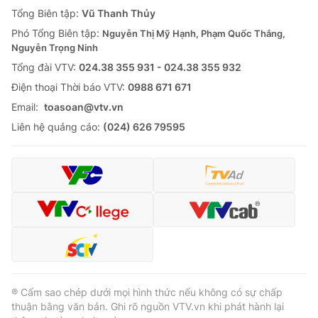
Giao lưu trực tuyến
Tổng Biên tập:
Vũ Thanh Thủy
Sản phẩm
Phó Tổng Biên tập:
Nguyễn Thị Mỹ Hạnh, Phạm Quốc Thắng,
Lịch phát sóng
Thị trường
Nguyễn Trọng Ninh
Tổng đài VTV:
024.38 355 931 - 024.38 355 932
Tư vấn
Ðiện thoại Thời báo VTV:
0988 671 671
Chuyên mục khác
Email:
toasoan@vtv.vn
Emagazine
Podcast
Liên hệ quảng cáo:
(024) 626 79595
Photo
Infographic
Video
Shorts video
VTV Money
VTV Thể thao
VTV Sức khoẻ
Bất động sản
® Cấm sao chép dưới mọi hình thức nếu không có sự chấp
thuận bằng văn bản. Ghi rõ nguồn VTV.vn khi phát hành lại