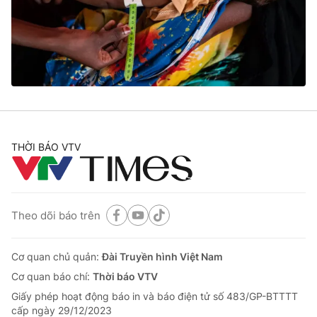
Tin tức
Kinh tế
Thế giới đó đây
Tài chính
Dữ liệu và đời sống
Câu chuyện quốc tế
Thị trường
Truyền hình
Góc doanh nghiệp
Phim VTV
THỜI BÁO VTV
Giải trí
Hậu trường
Điện ảnh
Đời sống
Nhân vật
Âm nhạc
Theo dõi báo trên
Du lịch
Khán giả
Giáo dục
Sao
Làm đẹp
Giải sao mai
Cơ quan chủ quản:
Đài Truyền hình Việt Nam
Tuyển sinh
Công nghệ
Cơ quan báo chí:
Thời báo VTV
Chất lượng cuộc sống
Học trực tuyến
Giấy phép hoạt động báo in và báo điện tử số 483/GP-BTTTT
Hitech Công nghệ tương lai
cấp ngày 29/12/2023