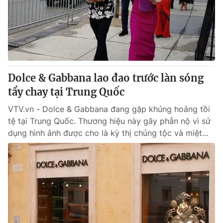
Tin tức
Kinh tế
Thế giới đó đây
Tài chính
Dữ liệu và đời sống
Câu chuyện quốc tế
Thị trường
Dolce & Gabbana lao đao trước làn sóng
Truyền hình
Góc doanh nghiệp
tẩy chay tại Trung Quốc
Phim VTV
Giải trí
VTV.vn - Dolce & Gabbana đang gặp khủng hoảng tồi
Hậu trường
tệ tại Trung Quốc. Thương hiệu này gây phẫn nộ vì sử
Điện ảnh
dụng hình ảnh được cho là kỳ thị chủng tộc và miệt...
Đời sống
Nhân vật
Âm nhạc
Du lịch
Khán giả
Giáo dục
Sao
Làm đẹp
Giải sao mai
Tuyển sinh
Công nghệ
Chất lượng cuộc sống
Học trực tuyến
Hitech Công nghệ tương lai