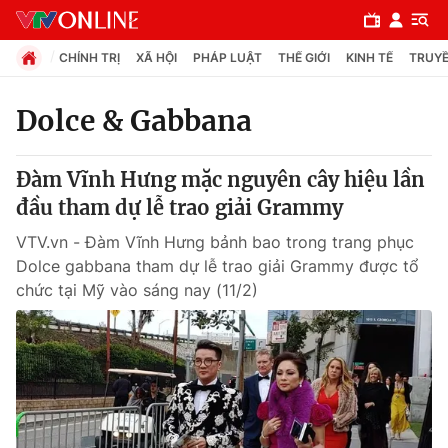
CHÍNH TRỊ
XÃ HỘI
PHÁP LUẬT
THẾ GIỚI
KINH TẾ
TRUYỀ
Dolce & Gabbana
Chuyên mục
Đàm Vĩnh Hưng mặc nguyên cây hiệu lần
Chính trị
đầu tham dự lễ trao giải Grammy
VTV.vn - Đàm Vĩnh Hưng bảnh bao trong trang phục
Xã hội
Dolce gabbana tham dự lễ trao giải Grammy được tổ
chức tại Mỹ vào sáng nay (11/2)
Pháp luật
Y tế
Thế giới