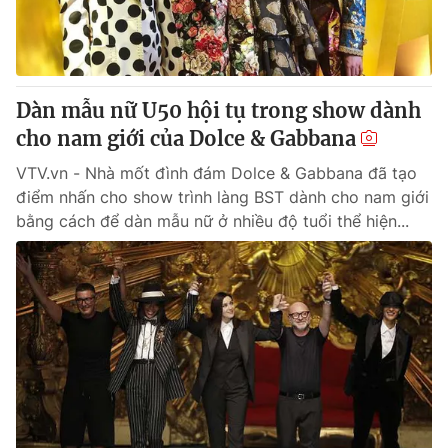
Thị trường 24h
Tấm lòng Việt
VTV4
Vươn mình bằng AI
Dàn mẫu nữ U50 hội tụ trong show dành
VTV9
VTV8
cho nam giới của Dolce & Gabbana
VTV.vn - Nhà mốt đình đám Dolce & Gabbana đã tạo
Liên hệ tòa soạn
English
điểm nhấn cho show trình làng BST dành cho nam giới
bằng cách để dàn mẫu nữ ở nhiều độ tuổi thể hiện...
THỜI BÁO VTV
Theo dõi báo trên
Cơ quan chủ quản:
Đài Truyền hình Việt Nam
Cơ quan báo chí:
Thời báo VTV