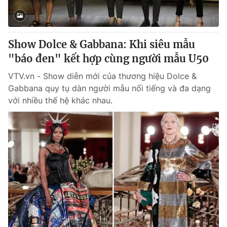
Giấy phép hoạt động báo in và báo điện tử số 483/GP-BTTTT
cấp ngày 29/12/2023
Tổng Biên tập:
Vũ Thanh Thủy
Show Dolce & Gabbana: Khi siêu mẫu
Phó Tổng Biên tập:
Nguyễn Thị Mỹ Hạnh, Phạm Quốc Thắng,
"báo đen" kết hợp cùng người mẫu U50
Nguyễn Trọng Ninh
Tổng đài VTV:
024.38 355 931 - 024.38 355 932
VTV.vn - Show diễn mới của thương hiệu Dolce &
Ðiện thoại Thời báo VTV:
024.66 897 897
Gabbana quy tụ dàn người mẫu nổi tiếng và đa dạng
Email:
toasoan@vtv.vn
với nhiều thế hệ khác nhau.
Liên hệ quảng cáo:
024-7300.7108