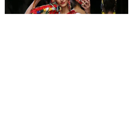
Tin mới
Video
Live
Emagazine
Trang chủ
Mê mẩn với những thiết kế đậm chất Ý
của Dolce & Gabbana
VTV.vn - Với tên gọi Italia is love, BST Xuân Hè 2016
của Dolce & Gabbana đã giới thiệu đến giới thời trang
những gì tinh túy nhất của đất nước hình chiếc ủng.