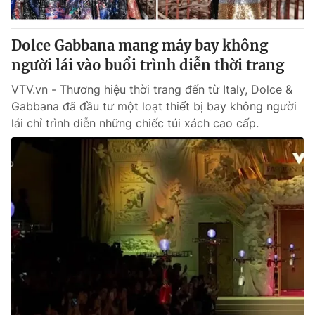
® Cấm sao chép dưới mọi hình thức nếu không có sự chấp
Dolce Gabbana mang máy bay không
thuận bằng văn bản. Ghi rõ nguồn VTV.vn khi phát hành lại
người lái vào buổi trình diễn thời trang
thông tin từ website này.
VTV.vn - Thương hiệu thời trang đến từ Italy, Dolce &
Gabbana đã đầu tư một loạt thiết bị bay không người
lái chỉ trình diễn những chiếc túi xách cao cấp.