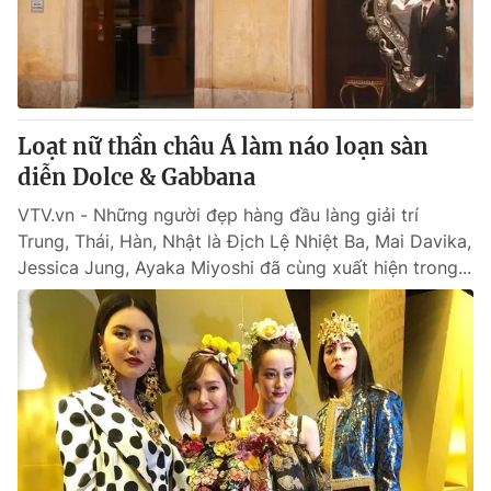
Giao lưu trực tuyến
Sản phẩm
Lịch phát sóng
Thị trường
Tư vấn
Loạt nữ thần châu Á làm náo loạn sàn
Chuyên mục khác
diễn Dolce & Gabbana
Emagazine
Podcast
VTV.vn - Những người đẹp hàng đầu làng giải trí
Trung, Thái, Hàn, Nhật là Địch Lệ Nhiệt Ba, Mai Davika,
Photo
Infographic
Jessica Jung, Ayaka Miyoshi đã cùng xuất hiện trong...
Video
Shorts video
VTV Money
VTV Thể thao
VTV Sức khoẻ
Bất động sản