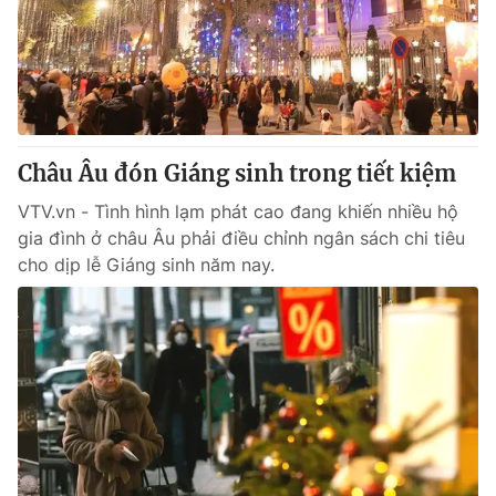
Tin tức
Kinh tế
Thế giới đó đây
Tài chính
Dữ liệu và đời sống
Câu chuyện quốc tế
Thị trường
Châu Âu đón Giáng sinh trong tiết kiệm
Truyền hình
Góc doanh nghiệp
VTV.vn - Tình hình lạm phát cao đang khiến nhiều hộ
Phim VTV
Giải trí
gia đình ở châu Âu phải điều chỉnh ngân sách chi tiêu
Hậu trường
cho dịp lễ Giáng sinh năm nay.
Điện ảnh
Đời sống
Nhân vật
Âm nhạc
Du lịch
Khán giả
Giáo dục
Sao
Làm đẹp
Giải sao mai
Tuyển sinh
Công nghệ
Chất lượng cuộc sống
Học trực tuyến
Hitech Công nghệ tương lai