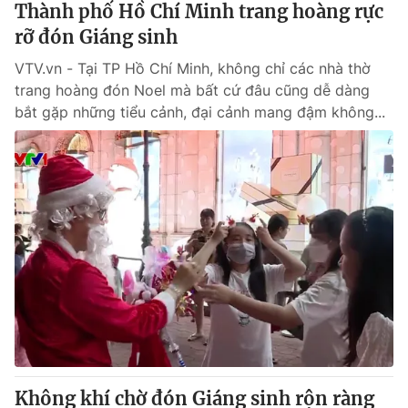
Thành phố Hồ Chí Minh trang hoàng rực
rỡ đón Giáng sinh
® Cấm sao chép dưới mọi hình thức nếu không có sự chấp
VTV.vn - Tại TP Hồ Chí Minh, không chỉ các nhà thờ
thuận bằng văn bản. Ghi rõ nguồn VTV.vn khi phát hành lại
thông tin từ website này.
trang hoàng đón Noel mà bất cứ đâu cũng dễ dàng
bắt gặp những tiểu cảnh, đại cảnh mang đậm không...
Không khí chờ đón Giáng sinh rộn ràng