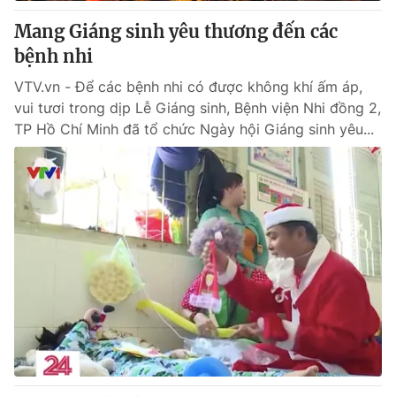
Giấy phép hoạt động báo in và báo điện tử số 483/GP-BTTTT
Mang Giáng sinh yêu thương đến các
cấp ngày 29/12/2023
bệnh nhi
Tổng Biên tập:
Vũ Thanh Thủy
Phó Tổng Biên tập:
Nguyễn Thị Mỹ Hạnh, Phạm Quốc Thắng,
VTV.vn - Để các bệnh nhi có được không khí ấm áp,
Nguyễn Trọng Ninh
vui tươi trong dịp Lễ Giáng sinh, Bệnh viện Nhi đồng 2,
Tổng đài VTV:
024.38 355 931 - 024.38 355 932
TP Hồ Chí Minh đã tổ chức Ngày hội Giáng sinh yêu...
Ðiện thoại Thời báo VTV:
024.66 897 897
Email:
toasoan@vtv.vn
Liên hệ quảng cáo:
024-7300.7108