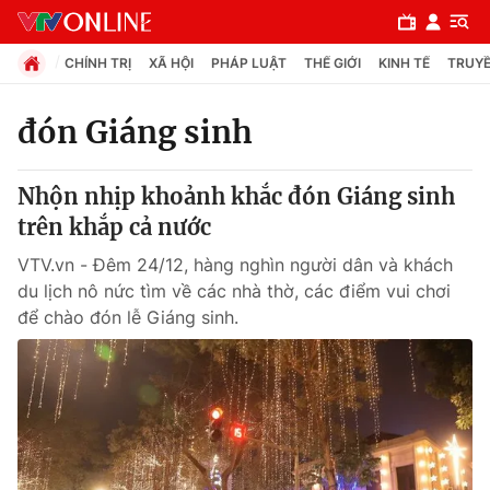
CHÍNH TRỊ
XÃ HỘI
PHÁP LUẬT
THẾ GIỚI
KINH TẾ
TRUYỀ
đón Giáng sinh
Chuyên mục
Nhộn nhịp khoảnh khắc đón Giáng sinh
Chính trị
trên khắp cả nước
VTV.vn - Đêm 24/12, hàng nghìn người dân và khách
Xã hội
du lịch nô nức tìm về các nhà thờ, các điểm vui chơi
để chào đón lễ Giáng sinh.
Pháp luật
Y tế
Thế giới