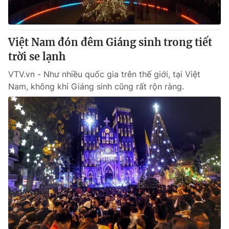
Thị trường 24h
Tấm lòng Việt
VTV4
Vươn mình bằng AI
Việt Nam đón đêm Giáng sinh trong tiết
trời se lạnh
VTV9
VTV8
VTV.vn - Như nhiều quốc gia trên thế giới, tại Việt
Nam, không khí Giáng sinh cũng rất rộn ràng.
Liên hệ tòa soạn
English
THỜI BÁO VTV
Theo dõi báo trên
Cơ quan chủ quản:
Đài Truyền hình Việt Nam
Cơ quan báo chí:
Thời báo VTV