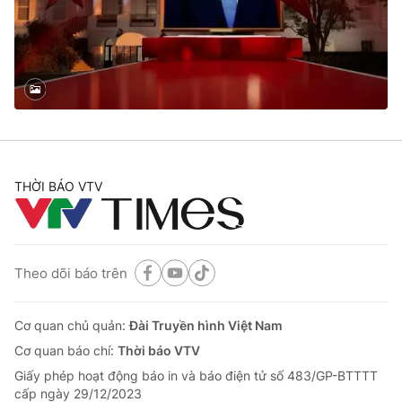
Tin tức
Kinh tế
Thế giới đó đây
Tài chính
Dữ liệu và đời sống
Câu chuyện quốc tế
Thị trường
Truyền hình
Góc doanh nghiệp
Phim VTV
THỜI BÁO VTV
Giải trí
Hậu trường
Điện ảnh
Đời sống
Nhân vật
Âm nhạc
Theo dõi báo trên
Du lịch
Khán giả
Giáo dục
Sao
Làm đẹp
Giải sao mai
Cơ quan chủ quản:
Đài Truyền hình Việt Nam
Tuyển sinh
Công nghệ
Cơ quan báo chí:
Thời báo VTV
Chất lượng cuộc sống
Học trực tuyến
Giấy phép hoạt động báo in và báo điện tử số 483/GP-BTTTT
Hitech Công nghệ tương lai
cấp ngày 29/12/2023