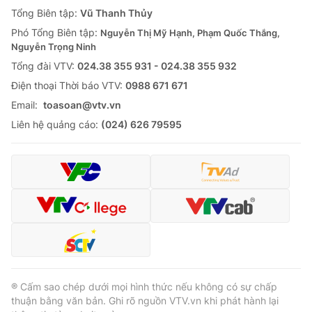
Giao lưu trực tuyến
Tổng Biên tập:
Vũ Thanh Thủy
Sản phẩm
Phó Tổng Biên tập:
Nguyễn Thị Mỹ Hạnh, Phạm Quốc Thắng,
Lịch phát sóng
Thị trường
Nguyễn Trọng Ninh
Tổng đài VTV:
024.38 355 931 - 024.38 355 932
Tư vấn
Ðiện thoại Thời báo VTV:
0988 671 671
Chuyên mục khác
Email:
toasoan@vtv.vn
Emagazine
Podcast
Liên hệ quảng cáo:
(024) 626 79595
Photo
Infographic
Video
Shorts video
VTV Money
VTV Thể thao
VTV Sức khoẻ
Bất động sản
® Cấm sao chép dưới mọi hình thức nếu không có sự chấp
thuận bằng văn bản. Ghi rõ nguồn VTV.vn khi phát hành lại