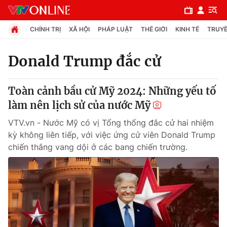
CHÍNH TRỊ
XÃ HỘI
PHÁP LUẬT
THẾ GIỚI
KINH TẾ
TRUYỀ
Donald Trump đắc cử
Chuyên mục
Toàn cảnh bầu cử Mỹ 2024: Những yếu tố
Chính trị
làm nên lịch sử của nước Mỹ
VTV.vn - Nước Mỹ có vị Tổng thống đắc cử hai nhiệm
Xã hội
kỳ không liên tiếp, với việc ứng cử viên Donald Trump
chiến thắng vang dội ở các bang chiến trường.
Pháp luật
Y tế
Thế giới