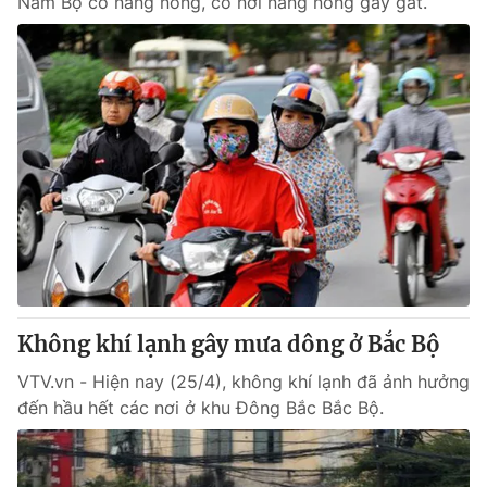
Nam Bộ có nắng nóng, có nơi nắng nóng gay gắt.
Không khí lạnh gây mưa dông ở Bắc Bộ
VTV.vn - Hiện nay (25/4), không khí lạnh đã ảnh hưởng
đến hầu hết các nơi ở khu Đông Bắc Bắc Bộ.