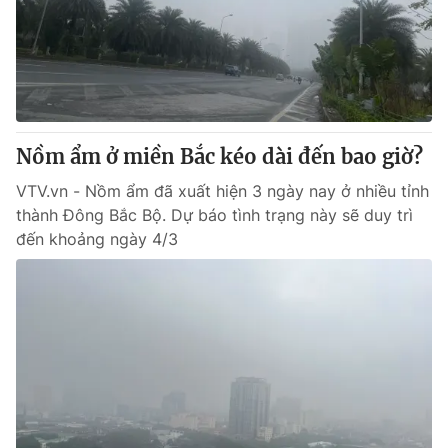
Tin tức
Kinh tế
Thế giới đó đây
Tài chính
Dữ liệu và đời sống
Câu chuyện quốc tế
Thị trường
Nồm ẩm ở miền Bắc kéo dài đến bao giờ?
Truyền hình
Góc doanh nghiệp
VTV.vn - Nồm ẩm đã xuất hiện 3 ngày nay ở nhiều tỉnh
Phim VTV
Giải trí
thành Đông Bắc Bộ. Dự báo tình trạng này sẽ duy trì
Hậu trường
đến khoảng ngày 4/3
Điện ảnh
Đời sống
Nhân vật
Âm nhạc
Du lịch
Khán giả
Giáo dục
Sao
Làm đẹp
Giải sao mai
Tuyển sinh
Công nghệ
Chất lượng cuộc sống
Học trực tuyến
Hitech Công nghệ tương lai