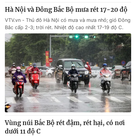
Giấy phép hoạt động báo in và báo điện tử số 483/GP-BTTTT
Hà Nội và Đông Bắc Bộ mưa rét 17-20 độ
cấp ngày 29/12/2023
Tổng Biên tập:
Vũ Thanh Thủy
VTV.vn - Thủ đô Hà Nội có mưa và mưa nhỏ; gió Đông
Bắc cấp 2-3; trời rét. Nhiệt độ cao nhất 17-19 độ C.
Phó Tổng Biên tập:
Nguyễn Thị Mỹ Hạnh, Phạm Quốc Thắng,
Nguyễn Trọng Ninh
Tổng đài VTV:
024.38 355 931 - 024.38 355 932
Ðiện thoại Thời báo VTV:
024.66 897 897
Email:
toasoan@vtv.vn
Liên hệ quảng cáo:
024-7300.7108
Vùng núi Bắc Bộ rét đậm, rét hại, có nơi
dưới 11 độ C