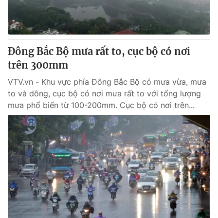
Giao lưu trực tuyến
Sản phẩm
Lịch phát sóng
Thị trường
Tư vấn
Đông Bắc Bộ mưa rất to, cục bộ có nơi
trên 300mm
Chuyên mục khác
Emagazine
VTV.vn - Khu vực phía Đông Bắc Bộ có mưa vừa, mưa
Podcast
to và dông, cục bộ có nơi mưa rất to với tổng lượng
mưa phổ biến từ 100-200mm. Cục bộ có nơi trên...
Photo
Infographic
Video
Shorts video
VTV Money
VTV Thể thao
VTV Sức khoẻ
Bất động sản