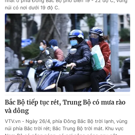
nhất ở phía Đông Bắc Bộ phổ biến 19 - 22 độ C, vùng
núi có nơi dưới 19 độ C.
Bắc Bộ tiếp tục rét, Trung Bộ có mưa rào
và dông
VTV.vn - Ngày 26/4, phía Đông Bắc Bộ trời lạnh, vùng
núi phía Bắc trời rét; Bắc Trung Bộ trời mát. Khu vực