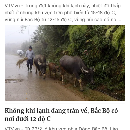
VTV.vn - Trong đợt không khí lạnh này, nhiệt độ thấp
nhất ở những khu vực trên phổ biến từ 15-18 độ C,
® Cấm sao chép dưới mọi hình thức nếu không có sự chấp
vùng núi Bắc Bộ từ 12-15 độ C, vùng núi cao có nơi...
thuận bằng văn bản. Ghi rõ nguồn VTV.vn khi phát hành lại
thông tin từ website này.
Không khí lạnh đang tràn về, Bắc Bộ có
nơi dưới 12 độ C
VTV.vn - Từ 23/2, ở khu vực phía Đông Bắc Bộ, Lào