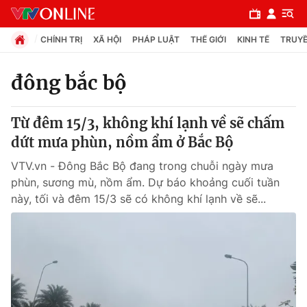
CHÍNH TRỊ
XÃ HỘI
PHÁP LUẬT
THẾ GIỚI
KINH TẾ
TRUYỀ
đông bắc bộ
Chuyên mục
Từ đêm 15/3, không khí lạnh về sẽ chấm
Chính trị
dứt mưa phùn, nồm ẩm ở Bắc Bộ
VTV.vn - Đông Bắc Bộ đang trong chuỗi ngày mưa
Xã hội
phùn, sương mù, nồm ẩm. Dự báo khoảng cuối tuần
này, tối và đêm 15/3 sẽ có không khí lạnh về sẽ...
Pháp luật
Y tế
Thế giới