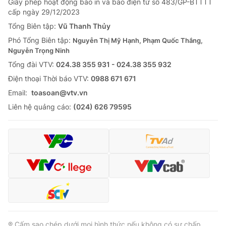
Giấy phép hoạt động báo in và báo điện tử số 483/GP-BTTTT
cấp ngày 29/12/2023
Tổng Biên tập:
Vũ Thanh Thủy
Phó Tổng Biên tập:
Nguyễn Thị Mỹ Hạnh, Phạm Quốc Thắng,
Nguyễn Trọng Ninh
Tổng đài VTV:
024.38 355 931 - 024.38 355 932
Ðiện thoại Thời báo VTV:
0988 671 671
Email:
toasoan@vtv.vn
Liên hệ quảng cáo:
(024) 626 79595
® Cấm sao chép dưới mọi hình thức nếu không có sự chấp