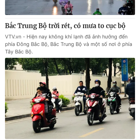
Thị trường 24h
Tấm lòng Việt
VTV4
Vươn mình bằng AI
Bắc Trung Bộ trời rét, có mưa to cục bộ
VTV.vn - Hiện nay không khí lạnh đã ảnh hưởng đến
VTV9
VTV8
phía Đông Bắc Bộ, Bắc Trung Bộ và một số nơi ở phía
Tây Bắc Bộ.
Liên hệ tòa soạn
English
THỜI BÁO VTV
Theo dõi báo trên
Cơ quan chủ quản:
Đài Truyền hình Việt Nam
Cơ quan báo chí:
Thời báo VTV