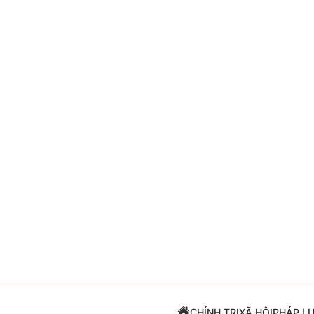
Giải trí
Đời sống
Điện ảnh
Du lịch
Âm nhạc
Làm đẹp
Sao
Chất lượng cuộc sốn
CHÍNH TRỊ
XÃ HỘI
PHÁP L