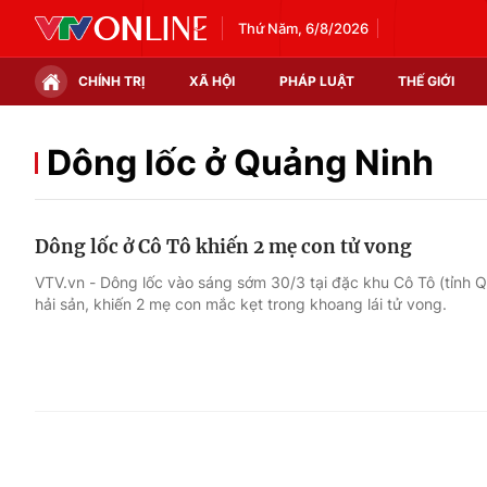
Thứ Năm, 6/8/2026
CHÍNH TRỊ
XÃ HỘI
PHÁP LUẬT
THẾ GIỚI
Chính trị
Xã hội
Dông lốc ở Quảng Ninh
Thế giới
Kinh tế
Dông lốc ở Cô Tô khiến 2 mẹ con tử vong
Tin tức
Tài chính
VTV.vn - Dông lốc vào sáng sớm 30/3 tại đặc khu Cô Tô (tỉnh 
hải sản, khiến 2 mẹ con mắc kẹt trong khoang lái tử vong.
Thế giới đó đây
Thị trường
Câu chuyện quốc tế
Góc doanh nghiệp
Dữ liệu và đời sống