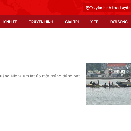
Truyền hình trực tuyến
KINH TẾ
TRUYỀN HÌNH
GIẢI TRÍ
Y TẾ
ĐỜI SỐNG
Pháp luật
Y tế
Truyền hình
Multimedia
Phim VTV
Video
Quảng Ninh) làm lật úp một mảng đánh bắt
Hậu trường
Shorts video
Nhân vật
Podcast
Khán giả
EMagazine
Giải sao mai
Photo
Infographic