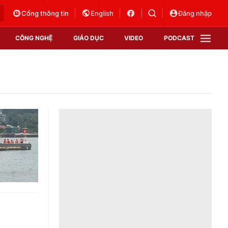
Cổng thông tin
English
Đăng nhập
CÔNG NGHỆ
GIÁO DỤC
VIDEO
PODCAST
VTV Money
VTV Thể thao
VTV Sức khoẻ
Bất động sản
Thị trường 24h
Tấm lòng Việt
Vươn mình bằng AI
VTV4
VTV8
VTV9
Lịch phát sóng
Giao lưu trực tuyến
Sự kiện