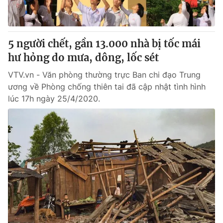
Cơ quan báo chí:
Thời báo VTV
Giấy phép hoạt động báo in và báo điện tử số 483/GP-BTTTT
cấp ngày 29/12/2023
5 người chết, gần 13.000 nhà bị tốc mái
Tổng Biên tập:
Vũ Thanh Thủy
hư hỏng do mưa, dông, lốc sét
Phó Tổng Biên tập:
Nguyễn Thị Mỹ Hạnh, Phạm Quốc Thắng,
VTV.vn - Văn phòng thường trực Ban chi đạo Trung
Nguyễn Trọng Ninh
ương về Phòng chống thiên tai đã cập nhật tình hình
Tổng đài VTV:
024.38 355 931 - 024.38 355 932
lúc 17h ngày 25/4/2020.
Ðiện thoại Thời báo VTV:
024.66 897 897
Email:
toasoan@vtv.vn
Liên hệ quảng cáo:
024-7300.7108