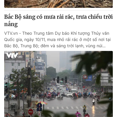
Bắc Bộ sáng có mưa rải rác, trưa chiều trời
nắng
® Cấm sao chép dưới mọi hình thức nếu không có sự chấp
thuận bằng văn bản. Ghi rõ nguồn VTV.vn khi phát hành lại
VTV.vn - Theo Trung tâm Dự báo Khí tượng Thủy văn
thông tin từ website này.
Quốc gia, ngày 10/11, mưa nhỏ rải rác ở một số nơi tại
Bắc Bộ, Trung Bộ; đêm và sáng trời lạnh, vùng núi...