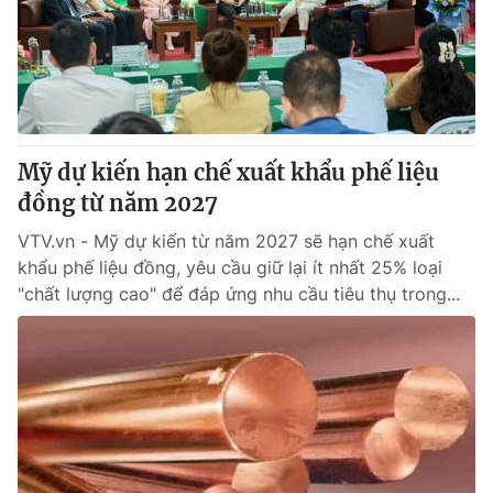
Tin tức
Kinh tế
Thế giới đó đây
Tài chính
Dữ liệu và đời sống
Câu chuyện quốc tế
Thị trường
Mỹ dự kiến hạn chế xuất khẩu phế liệu
Truyền hình
Góc doanh nghiệp
đồng từ năm 2027
Phim VTV
Giải trí
VTV.vn - Mỹ dự kiến từ năm 2027 sẽ hạn chế xuất
Hậu trường
khẩu phế liệu đồng, yêu cầu giữ lại ít nhất 25% loại
Điện ảnh
"chất lượng cao" để đáp ứng nhu cầu tiêu thụ trong...
Đời sống
Nhân vật
Âm nhạc
Du lịch
Khán giả
Giáo dục
Sao
Làm đẹp
Giải sao mai
Tuyển sinh
Công nghệ
Chất lượng cuộc sống
Học trực tuyến
Hitech Công nghệ tương lai