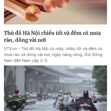
Giao lưu trực tuyến
Sản phẩm
Lịch phát sóng
Thị trường
Tư vấn
Thủ đô Hà Nội chiều tối và đêm có mưa
Chuyên mục khác
rào, dông vài nơi
Emagazine
Podcast
VTV.vn - Thủ đô Hà Nội có mây, chiều tối và đêm có
mưa rào và dông vài nơi, ngày nắng nóng. Gió Đông
Photo
Infographic
Nam đến Nam cấp 2-3.
Video
Shorts video
VTV Money
VTV Thể thao
VTV Sức khoẻ
Bất động sản