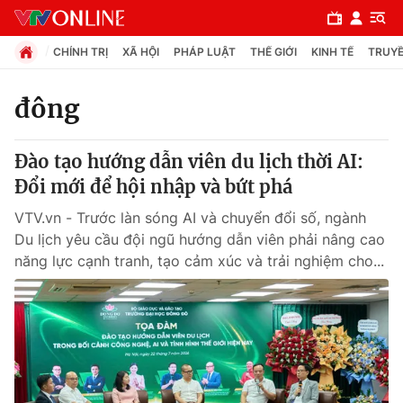
CHÍNH TRỊ
XÃ HỘI
PHÁP LUẬT
THẾ GIỚI
KINH TẾ
TRUYỀ
đông
Chuyên mục
Đào tạo hướng dẫn viên du lịch thời AI:
Chính trị
Đổi mới để hội nhập và bứt phá
VTV.vn - Trước làn sóng AI và chuyển đổi số, ngành
Xã hội
Du lịch yêu cầu đội ngũ hướng dẫn viên phải nâng cao
năng lực cạnh tranh, tạo cảm xúc và trải nghiệm cho...
Pháp luật
Y tế
Thế giới