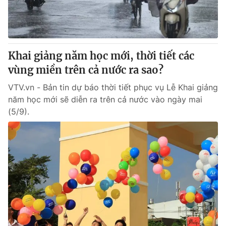
Thị trường 24h
Tấm lòng Việt
VTV4
Vươn mình bằng AI
Khai giảng năm học mới, thời tiết các
VTV9
VTV8
vùng miền trên cả nước ra sao?
VTV.vn - Bản tin dự báo thời tiết phục vụ Lễ Khai giảng
Liên hệ tòa soạn
English
năm học mới sẽ diễn ra trên cả nước vào ngày mai
(5/9).
THỜI BÁO VTV
Theo dõi báo trên
Cơ quan chủ quản:
Đài Truyền hình Việt Nam