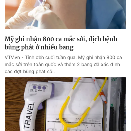
Giao lưu trực tuyến
Sản phẩm
Lịch phát sóng
Thị trường
Tư vấn
Mỹ ghi nhận 800 ca mắc sởi, dịch bệnh
Chuyên mục khác
bùng phát ở nhiều bang
Emagazine
Podcast
VTV.vn - Tính đến cuối tuần qua, Mỹ ghi nhận 800 ca
mắc sởi trên toàn quốc và thêm 2 bang đã xác định
Photo
Infographic
các đợt bùng phát sởi.
Video
Shorts video
VTV Money
VTV Thể thao
VTV Sức khoẻ
Bất động sản