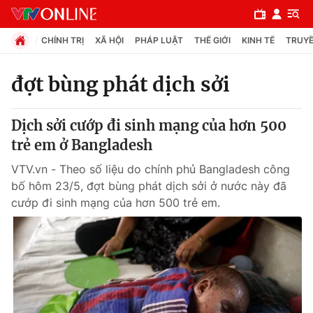
CHÍNH TRỊ
XÃ HỘI
PHÁP LUẬT
THẾ GIỚI
KINH TẾ
TRUYỀ
đợt bùng phát dịch sởi
Chuyên mục
Dịch sởi cướp đi sinh mạng của hơn 500
Chính trị
trẻ em ở Bangladesh
VTV.vn - Theo số liệu do chính phủ Bangladesh công
Xã hội
bố hôm 23/5, đợt bùng phát dịch sởi ở nước này đã
cướp đi sinh mạng của hơn 500 trẻ em.
Pháp luật
Y tế
Thế giới