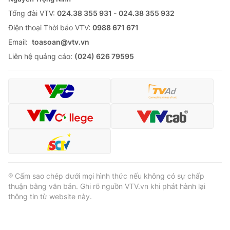
Tổng đài VTV:
024.38 355 931 - 024.38 355 932
Ðiện thoại Thời báo VTV:
0988 671 671
Email:
toasoan@vtv.vn
® Cấm sao chép dưới mọi hình thức nếu không có sự chấp
Liên hệ quảng cáo:
(024) 626 79595
thuận bằng văn bản. Ghi rõ nguồn VTV.vn khi phát hành lại
thông tin từ website này.
® Cấm sao chép dưới mọi hình thức nếu không có sự chấp
thuận bằng văn bản. Ghi rõ nguồn VTV.vn khi phát hành lại
thông tin từ website này.