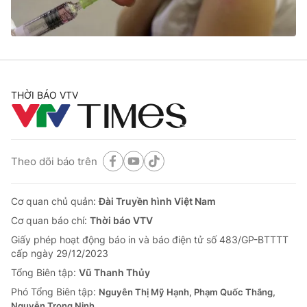
Cơ quan báo chí:
Thời báo VTV
Giấy phép hoạt động báo in và báo điện tử số 483/GP-BTTTT
cấp ngày 29/12/2023
Tổng Biên tập:
Vũ Thanh Thủy
Phó Tổng Biên tập:
Nguyễn Thị Mỹ Hạnh, Phạm Quốc Thắng,
THỜI BÁO VTV
Nguyễn Trọng Ninh
Tổng đài VTV:
024.38 355 931 - 024.38 355 932
Ðiện thoại Thời báo VTV:
024.66 897 897
Email:
toasoan@vtv.vn
Theo dõi báo trên
Liên hệ quảng cáo:
024-7300.7108
Cơ quan chủ quản:
Đài Truyền hình Việt Nam
Cơ quan báo chí:
Thời báo VTV
Giấy phép hoạt động báo in và báo điện tử số 483/GP-BTTTT
cấp ngày 29/12/2023
Tổng Biên tập:
Vũ Thanh Thủy
Phó Tổng Biên tập:
Nguyễn Thị Mỹ Hạnh, Phạm Quốc Thắng,
Nguyễn Trọng Ninh