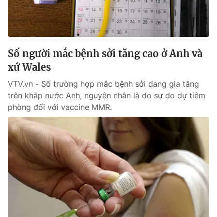
Thị trường 24h
Tấm lòng Việt
VTV4
Vươn mình bằng AI
Số người mắc bệnh sởi tăng cao ở Anh và
VTV9
VTV8
xứ Wales
VTV.vn - Số trường hợp mắc bệnh sởi đang gia tăng
Liên hệ tòa soạn
English
trên khắp nước Anh, nguyên nhân là do sự do dự tiêm
phòng đối với vaccine MMR.
THỜI BÁO VTV
Theo dõi báo trên
Cơ quan chủ quản:
Đài Truyền hình Việt Nam