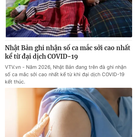
Tin tức
Kinh tế
Thế giới đó đây
Tài chính
Dữ liệu và đời sống
Câu chuyện quốc tế
Thị trường
Nhật Bản ghi nhận số ca mắc sởi cao nhất
Truyền hình
Góc doanh nghiệp
kể từ đại dịch COVID-19
Phim VTV
Giải trí
VTV.vn - Năm 2026, Nhật Bản đang trên đà ghi nhận
Hậu trường
số ca mắc sởi cao nhất kể từ khi đại dịch COVID-19
Điện ảnh
kết thúc.
Đời sống
Nhân vật
Âm nhạc
Du lịch
Khán giả
Giáo dục
Sao
Làm đẹp
Giải sao mai
Tuyển sinh
Công nghệ
Chất lượng cuộc sống
Học trực tuyến
Hitech Công nghệ tương lai