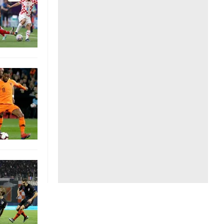
Liên hệ toà soạn
hệ tương lai