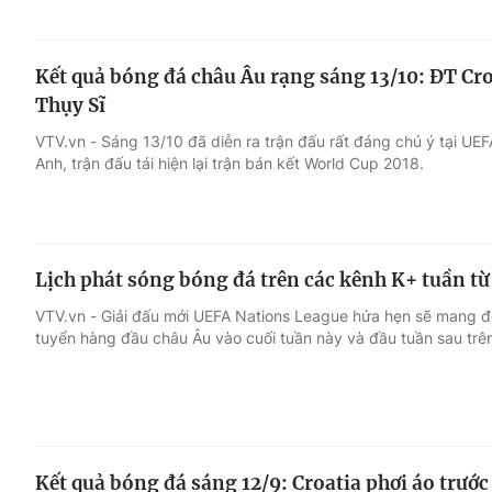
Kết quả bóng đá châu Âu rạng sáng 13/10: ĐT Cr
Thụy Sĩ
VTV.vn - Sáng 13/10 đã diễn ra trận đấu rất đáng chú ý tại UE
Anh, trận đấu tái hiện lại trận bán kết World Cup 2018.
Lịch phát sóng bóng đá trên các kênh K+ tuần từ 
VTV.vn - Giải đấu mới UEFA Nations League hứa hẹn sẽ mang đ
tuyển hàng đầu châu Âu vào cuối tuần này và đầu tuần sau trê
Kết quả bóng đá sáng 12/9: Croatia phơi áo trước