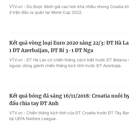
VTV.vn - Dù được đánh giá cao hơn khá nhiều nhưng Croatia k
ở trận đấu ra quân tại World Cup 2022.
Giải trí
Đời sống
Điện ảnh
Du lịch
Kết quả vòng loại Euro 2020 sáng 22/3: ĐT Hà La
Âm nhạc
Làm đẹp
1 ĐT Azerbaijan, ĐT Bỉ 3-1 ĐT Nga
VTV.vn - ĐT Hà Lan có chiến thắng cách biệt trước ĐT Belarus vớ
Sao
Chất lượng cuộc sốn
ngược dòng giành chiến thắng kịch tính trước ĐT Azerbaija.
Kết quả bóng đá sáng 16/11/2018: Croatia nuôi hy
đấu chia tay ĐT Anh
VTV.vn - Chiến thắng kịch tính của ĐT Croatia trước ĐT Tây Ban
tại UEFA Nations League.