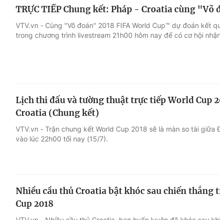
TRỰC TIẾP Chung kết: Pháp - Croatia cùng "Võ
VTV.vn - Cùng "Võ đoán" 2018 FIFA World Cup™ dự đoán kết qu
trong chương trình livestream 21h00 hôm nay để có cơ hội nh
Lịch thi đấu và tường thuật trực tiếp World Cup
Croatia (Chung kết)
VTV.vn - Trận chung kết World Cup 2018 sẽ là màn so tài giữa 
vào lúc 22h00 tối nay (15/7).
Nhiều cầu thủ Croatia bật khóc sau chiến thắng 
Cup 2018
VTV.vn - Nhiều cầu thủ Croatia, ban huấn luyện đã khóc sau kh