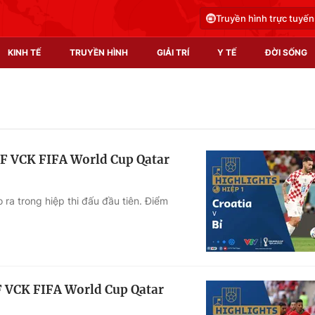
Truyền hình trực tuyến
KINH TẾ
TRUYỀN HÌNH
GIẢI TRÍ
Y TẾ
ĐỜI SỐNG
Pháp luật
Y tế
Truyền hình
Multimedia
 F VCK FIFA World Cup Qatar
Phim VTV
Video
Hậu trường
Shorts video
ra trong hiệp thi đấu đầu tiên. Điểm
Nhân vật
Podcast
Khán giả
EMagazine
Giải sao mai
Photo
F VCK FIFA World Cup Qatar
Infographic