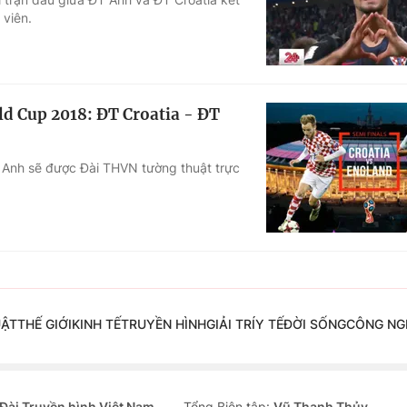
 viên.
rld Cup 2018: ĐT Croatia - ĐT
T Anh sẽ được Đài THVN tường thuật trực
UẬT
THẾ GIỚI
KINH TẾ
TRUYỀN HÌNH
GIẢI TRÍ
Y TẾ
ĐỜI SỐNG
CÔNG NG
Đài Truyền hình Việt Nam
Tổng Biên tập:
Vũ Thanh Thủy