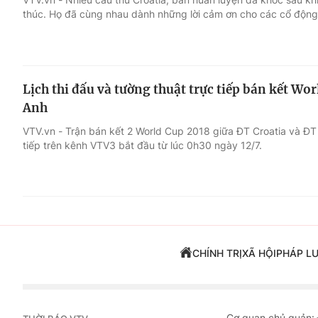
thúc. Họ đã cùng nhau dành những lời cảm ơn cho các cổ động
Lịch thi đấu và tường thuật trực tiếp bán kết Wo
Anh
VTV.vn - Trận bán kết 2 World Cup 2018 giữa ĐT Croatia và Đ
tiếp trên kênh VTV3 bắt đầu từ lúc 0h30 ngày 12/7.
CHÍNH TRỊ
XÃ HỘI
PHÁP L
Cơ quan chủ quản: