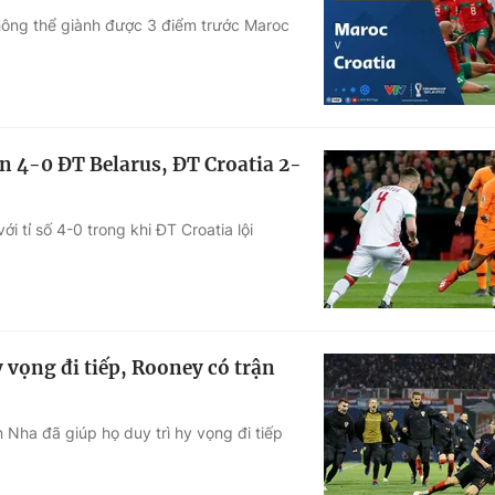
hông thể giành được 3 điểm trước Maroc
Góc ảnh
Giáo dục
Công nghệ
Tuyển sinh
Hitech Công ng
n 4-0 ĐT Belarus, ĐT Croatia 2-
Học trực tuyến
Sản phẩm
i tỉ số 4-0 trong khi ĐT Croatia lội
g
Thị trường
Tư vấn
 vọng đi tiếp, Rooney có trận
 Nha đã giúp họ duy trì hy vọng đi tiếp