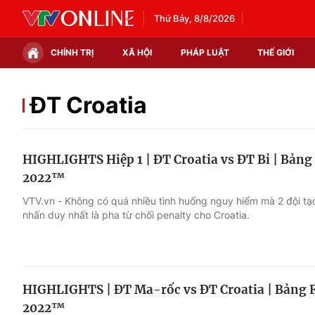
Thứ Bảy, 8/8/2026
CHÍNH TRỊ
XÃ HỘI
PHÁP LUẬT
THẾ GIỚI
Chính trị
Xã hội
ĐT Croatia
Thế giới
Kinh tế
HIGHLIGHTS Hiệp 1 | ĐT Croatia vs ĐT Bỉ | Bảng
Tin tức
Tài chính
2022™
Thế giới đó đây
Thị trường
VTV.vn - Không có quá nhiều tình huống nguy hiểm mà 2 đội tạo 
nhấn duy nhất là pha từ chối penalty cho Croatia.
Câu chuyện quốc tế
Góc doanh nghiệp
Dữ liệu và đời sống
HIGHLIGHTS | ĐT Ma-rốc vs ĐT Croatia | Bảng 
2022™