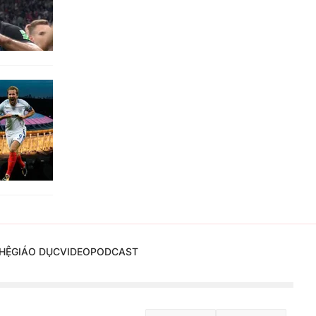
HỆ
GIÁO DỤC
VIDEO
PODCAST