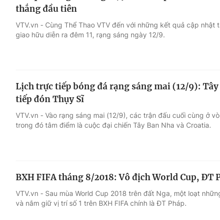
thắng đầu tiên
VTV.vn - Cùng Thể Thao VTV đến với những kết quả cập nhật t
giao hữu diễn ra đêm 11, rạng sáng ngày 12/9.
Lịch trực tiếp bóng đá rạng sáng mai (12/9): Tâ
tiếp đón Thụy Sĩ
VTV.vn - Vào rạng sáng mai (12/9), các trận đấu cuối cùng ở v
trong đó tâm điểm là cuộc đại chiến Tây Ban Nha và Croatia.
BXH FIFA tháng 8/2018: Vô địch World Cup, ĐT Ph
VTV.vn - Sau mùa World Cup 2018 trên đất Nga, một loạt những
và nắm giữ vị trí số 1 trên BXH FIFA chính là ĐT Pháp.