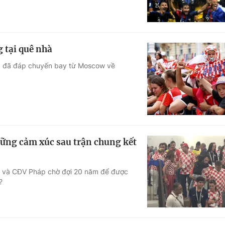
 tại quê nhà
ia đã đáp chuyến bay từ Moscow về
hững cảm xúc sau trận chung kết
ử, và CĐV Pháp chờ đợi 20 năm để được
?