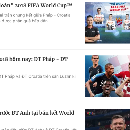
 đoán" 2018 FIFA World Cup™
ả trận chung kết giữa Pháp - Croatia
ận được phần quà hấp dẫn.
 2018 hôm nay: ĐT Pháp - ĐT
ĐT Pháp và ĐT Croatia trên sân Luzhniki
trước ĐT Anh tại bán kết World
i trận đấu giữa ĐT Anh và ĐT Croatia kết