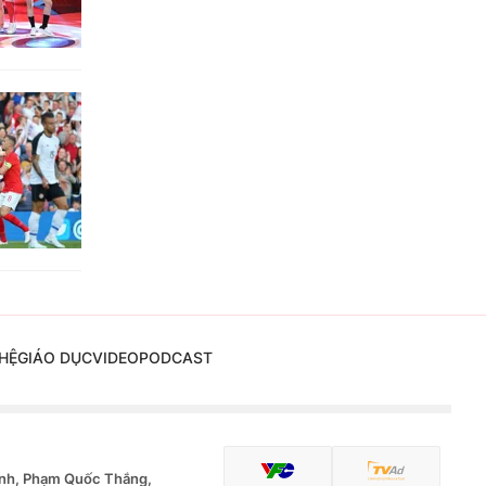
HỆ
GIÁO DỤC
VIDEO
PODCAST
nh, Phạm Quốc Thắng,