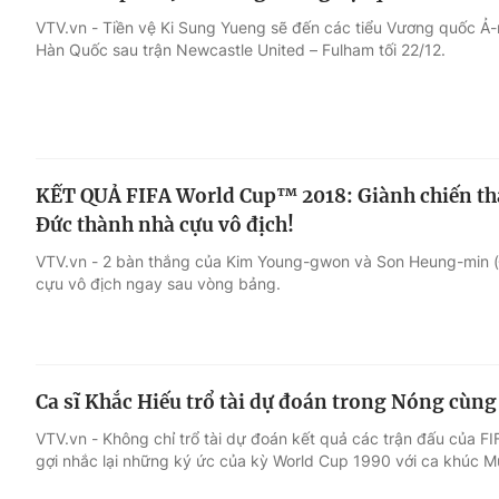
VTV.vn - Tiền vệ Ki Sung Yueng sẽ đến các tiểu Vương quốc Ả-
Hàn Quốc sau trận Newcastle United – Fulham tối 22/12.
KẾT QUẢ FIFA World Cup™ 2018: Giành chiến th
Đức thành nhà cựu vô địch!
VTV.vn - 2 bàn thắng của Kim Young-gwon và Son Heung-min 
cựu vô địch ngay sau vòng bảng.
Ca sĩ Khắc Hiếu trổ tài dự đoán trong Nóng cù
VTV.vn - Không chỉ trổ tài dự đoán kết quả các trận đấu của F
gợi nhắc lại những ký ức của kỳ World Cup 1990 với ca khúc Mù