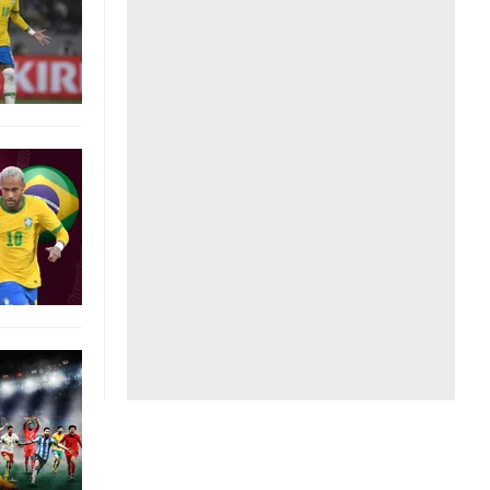
Liên hệ toà soạn
hệ tương lai