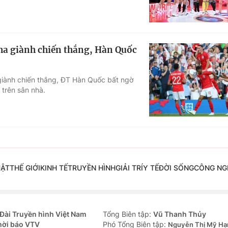
ha giành chiến thắng, Hàn Quốc
giành chiến thắng, ĐT Hàn Quốc bất ngờ
 trên sân nhà.
UẬT
THẾ GIỚI
KINH TẾ
TRUYỀN HÌNH
GIẢI TRÍ
Y TẾ
ĐỜI SỐNG
CÔNG NG
Đài Truyền hình Việt Nam
Tổng Biên tập:
Vũ Thanh Thủy
hời báo VTV
Phó Tổng Biên tập:
Nguyễn Thị Mỹ Hạ