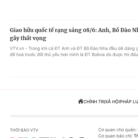
Giao hữu quốc tế rạng sáng 08/6: Anh, Bồ Đào N
gây thất vọng
VTV.vn - Trong khi cả ĐT Anh và ĐT Bồ Đào Nha đều dễ dàng 
để hoà trước đối thủ yếu hơn mình là ĐT Bolivia dù được thi đấu
CHÍNH TRỊ
XÃ HỘI
PHÁP L
Cơ quan chủ quản:
THỜI BÁO VTV
Cơ quan báo chí:
T