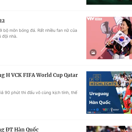
22
i bộ môn bóng đá. Rất nhiều fan nữ của
 đội nhà.
g H VCK FIFA World Cup Qatar
 90 phút thi đấu vô cùng kịch tính, thế
ùng ĐT Hàn Quốc