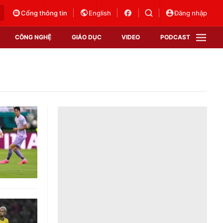
Cổng thông tin
English
Đăng nhập
CÔNG NGHỆ
GIÁO DỤC
VIDEO
PODCAST
VTV Money
VTV Thể thao
VTV Sức khoẻ
Bất động sản
Thị trường 24h
Tấm lòng Việt
Vươn mình bằng AI
VTV4
VTV8
VTV9
Lịch phát sóng
Giao lưu trực tuyến
Sự kiện