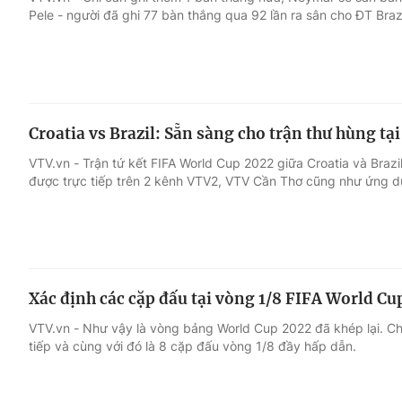
Pele - người đã ghi 77 bàn thắng qua 92 lần ra sân cho ĐT Brazi
Giải trí
Đời sống
Điện ảnh
Du lịch
Croatia vs Brazil: Sẵn sàng cho trận thư hùng tạ
Âm nhạc
Làm đẹp
VTV.vn - Trận tứ kết FIFA World Cup 2022 giữa Croatia và Brazi
được trực tiếp trên 2 kênh VTV2, VTV Cần Thơ cũng như ứng 
Sao
Chất lượng cuộc sốn
Xác định các cặp đấu tại vòng 1/8 FIFA World Cu
VTV.vn - Như vậy là vòng bảng World Cup 2022 đã khép lại. Ch
tiếp và cùng với đó là 8 cặp đấu vòng 1/8 đầy hấp dẫn.