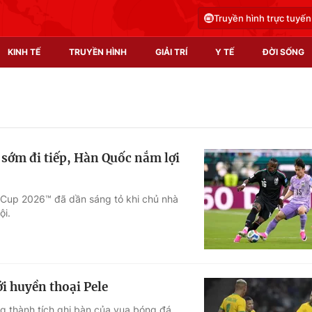
Truyền hình trực tuyến
KINH TẾ
TRUYỀN HÌNH
GIẢI TRÍ
Y TẾ
ĐỜI SỐNG
Pháp luật
Y tế
Truyền hình
Multimedia
sớm đi tiếp, Hàn Quốc nắm lợi
Phim VTV
Video
Hậu trường
Shorts video
ld Cup 2026™ đã dần sáng tỏ khi chủ nhà
ội.
Nhân vật
Podcast
Khán giả
EMagazine
Giải sao mai
Photo
i huyền thoại Pele
Infographic
g thành tích ghi bàn của vua bóng đá