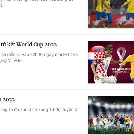
l.
Góc ảnh
Giáo dục
Công nghệ
Tuyển sinh
Hitech Công ng
i tứ kết World Cup 2022
Học trực tuyến
Sản phẩm
l sẽ diễn ra vào 22h00 ngày mai 9/12 và
dụng VTVGo.
g
Thị trường
Tư vấn
p 2022
úng ta đã xác định xong 16 đội tuyển đi