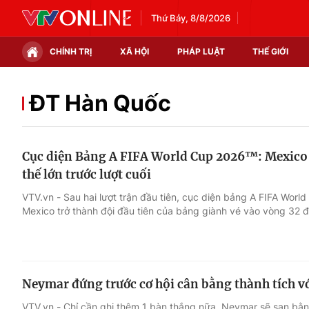
Thứ Bảy, 8/8/2026
CHÍNH TRỊ
XÃ HỘI
PHÁP LUẬT
THẾ GIỚI
Chính trị
Xã hội
ĐT Hàn Quốc
Thế giới
Kinh tế
Cục diện Bảng A FIFA World Cup 2026™: Mexico 
Tin tức
Tài chính
thế lớn trước lượt cuối
Thế giới đó đây
Thị trường
VTV.vn - Sau hai lượt trận đầu tiên, cục diện bảng A FIFA Wor
Mexico trở thành đội đầu tiên của bảng giành vé vào vòng 32 đ
Câu chuyện quốc tế
Góc doanh nghiệp
Dữ liệu và đời sống
Neymar đứng trước cơ hội cân bằng thành tích vớ
VTV.vn - Chỉ cần ghi thêm 1 bàn thắng nữa, Neymar sẽ san bằn