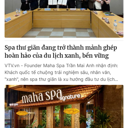
Thị trường 24h
Tấm lòng Việt
VTV4
Vươn mình bằng AI
VTV9
VTV8
Spa thư giãn đang trở thành mảnh ghép
Liên hệ tòa soạn
English
hoàn hảo của du lịch xanh, bền vững
VTV.vn - Founder Maha Spa Trần Mai Anh nhận định:
Khách quốc tế chuộng trải nghiệm sâu, nhân văn,
"xanh", nên spa thư giãn là xu hướng đầu tư du lịch...
THỜI BÁO VTV
Theo dõi báo trên
Cơ quan chủ quản:
Đài Truyền hình Việt Nam
Cơ quan báo chí:
Thời báo VTV