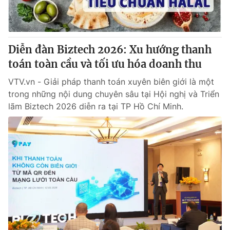
® Cấm sao chép dưới mọi hình thức nếu không có sự chấp
thuận bằng văn bản. Ghi rõ nguồn VTV.vn khi phát hành lại
Diễn đàn Biztech 2026: Xu hướng thanh
thông tin từ website này.
toán toàn cầu và tối ưu hóa doanh thu
VTV.vn - Giải pháp thanh toán xuyên biên giới là một
trong những nội dung chuyên sâu tại Hội nghị và Triển
lãm Biztech 2026 diễn ra tại TP Hồ Chí Minh.