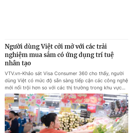
Tin tức
Kinh tế
Thế giới đó đây
Tài chính
Dữ liệu và đời sống
Câu chuyện quốc tế
Thị trường
Người dùng Việt cởi mở với các trải
Truyền hình
Góc doanh nghiệp
nghiệm mua sắm có ứng dụng trí tuệ
Phim VTV
nhân tạo
Giải trí
Hậu trường
VTV.vn-Khảo sát Visa Consumer 360 cho thấy, người
Điện ảnh
dùng Việt có mức độ sẵn sàng tiếp cận các công nghệ
Đời sống
Nhân vật
mới nổi trội hơn so với các thị trường trong khu vực...
Âm nhạc
Du lịch
Khán giả
Giáo dục
Sao
Làm đẹp
Giải sao mai
Tuyển sinh
Công nghệ
Chất lượng cuộc sống
Học trực tuyến
Hitech Công nghệ tương lai