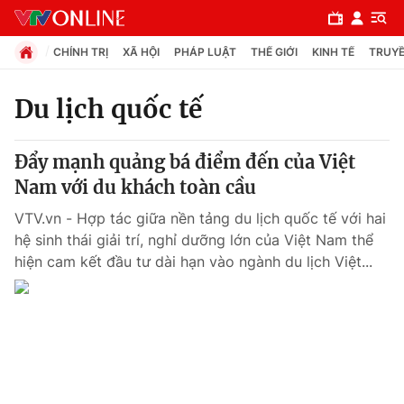
CHÍNH TRỊ
XÃ HỘI
PHÁP LUẬT
THẾ GIỚI
KINH TẾ
TRUYỀ
Du lịch quốc tế
Chuyên mục
Đẩy mạnh quảng bá điểm đến của Việt
Chính trị
Nam với du khách toàn cầu
VTV.vn - Hợp tác giữa nền tảng du lịch quốc tế với hai
Xã hội
hệ sinh thái giải trí, nghỉ dưỡng lớn của Việt Nam thể
hiện cam kết đầu tư dài hạn vào ngành du lịch Việt...
Pháp luật
Y tế
Thế giới