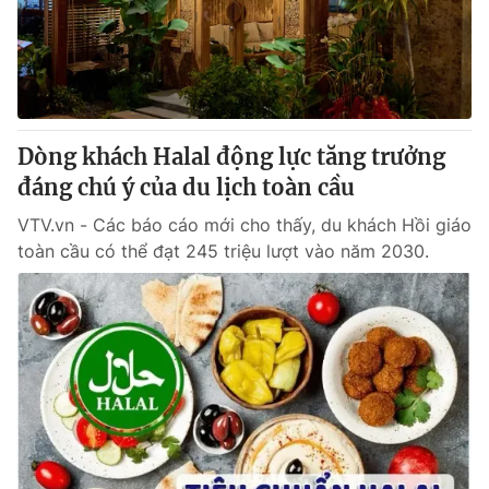
Giấy phép hoạt động báo in và báo điện tử số 483/GP-BTTTT
cấp ngày 29/12/2023
Tổng Biên tập:
Vũ Thanh Thủy
Phó Tổng Biên tập:
Nguyễn Thị Mỹ Hạnh, Phạm Quốc Thắng,
Nguyễn Trọng Ninh
Tổng đài VTV:
Dòng khách Halal động lực tăng trưởng
024.38 355 931 - 024.38 355 932
Ðiện thoại Thời báo VTV:
đáng chú ý của du lịch toàn cầu
024.66 897 897
Email:
toasoan@vtv.vn
VTV.vn - Các báo cáo mới cho thấy, du khách Hồi giáo
Liên hệ quảng cáo:
024-7300.7108
toàn cầu có thể đạt 245 triệu lượt vào năm 2030.