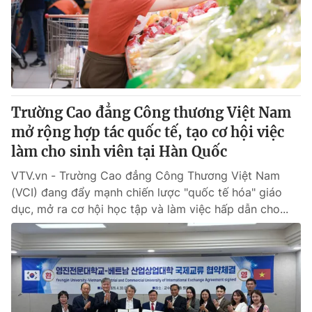
Giao lưu trực tuyến
Sản phẩm
Lịch phát sóng
Thị trường
Tư vấn
Chuyên mục khác
Trường Cao đẳng Công thương Việt Nam
Emagazine
Podcast
mở rộng hợp tác quốc tế, tạo cơ hội việc
làm cho sinh viên tại Hàn Quốc
Photo
Infographic
VTV.vn - Trường Cao đẳng Công Thương Việt Nam
(VCI) đang đẩy mạnh chiến lược "quốc tế hóa" giáo
Video
Shorts video
dục, mở ra cơ hội học tập và làm việc hấp dẫn cho...
VTV Money
VTV Thể thao
VTV Sức khoẻ
Bất động sản