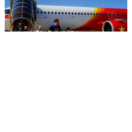
Tin mới
Video
Live
Emagazine
Trang chủ
Trào lưu nói không với mua sắm lan rộng
ở Mỹ
VTV.vn - Những biến động chính sách tầm cao, dù còn
đang là giả định hay trong vòng đàm phán, đều đang
ảnh hưởng thực tế đến tâm lý cũng như thói quen...