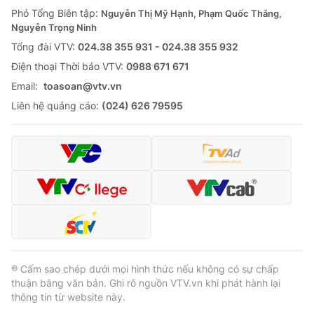
Giao lưu trực tuyến
Phó Tổng Biên tập:
Nguyễn Thị Mỹ Hạnh, Phạm Quốc Thắng,
Sản phẩm
Nguyễn Trọng Ninh
Lịch phát sóng
Thị trường
Tổng đài VTV:
024.38 355 931 - 024.38 355 932
Ðiện thoại Thời báo VTV:
0988 671 671
Tư vấn
Email:
toasoan@vtv.vn
Chuyên mục khác
Liên hệ quảng cáo:
(024) 626 79595
Emagazine
Podcast
Photo
Infographic
Video
Shorts video
VTV Money
VTV Thể thao
® Cấm sao chép dưới mọi hình thức nếu không có sự chấp
VTV Sức khoẻ
Bất động sản
thuận bằng văn bản. Ghi rõ nguồn VTV.vn khi phát hành lại
thông tin từ website này.