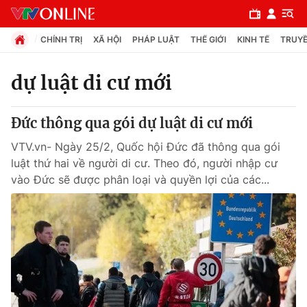
CHÍNH TRỊ
XÃ HỘI
PHÁP LUẬT
THẾ GIỚI
KINH TẾ
TRUYỀ
dự luật di cư mới
Chuyên mục
Đức thông qua gói dự luật di cư mới
Chính trị
VTV.vn- Ngày 25/2, Quốc hội Đức đã thông qua gói
luật thứ hai về người di cư. Theo đó, người nhập cư
Xã hội
vào Đức sẽ được phân loại và quyền lợi của các...
Pháp luật
Y tế
Thế giới