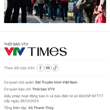
Tin tức
Kinh tế
Thế giới đó đây
Tài chính
Dữ liệu và đời sống
Câu chuyện quốc tế
Thị trường
Truyền hình
Góc doanh nghiệp
THỜI BÁO VTV
Phim VTV
Giải trí
Hậu trường
Điện ảnh
Đời sống
Theo dõi báo trên
Nhân vật
Âm nhạc
Du lịch
Khán giả
Giáo dục
Cơ quan chủ quản:
Đài Truyền hình Việt Nam
Sao
Làm đẹp
Giải sao mai
Cơ quan báo chí:
Thời báo VTV
Tuyển sinh
Công nghệ
Giấy phép hoạt động báo in và báo điện tử số 483/GP-BTTTT
Chất lượng cuộc sống
cấp ngày 29/12/2023
Học trực tuyến
Hitech Công nghệ tương lai
Tổng Biên tập:
Vũ Thanh Thủy