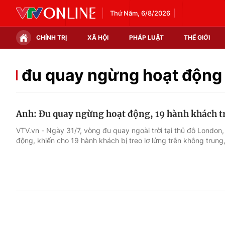
Thứ Năm, 6/8/2026
CHÍNH TRỊ
XÃ HỘI
PHÁP LUẬT
THẾ GIỚI
Chính trị
Xã hội
đu quay ngừng hoạt động
Thế giới
Kinh tế
Anh: Đu quay ngừng hoạt động, 19 hành khách tr
Tin tức
Tài chính
VTV.vn - Ngày 31/7, vòng đu quay ngoài trời tại thủ đô Londo
động, khiến cho 19 hành khách bị treo lơ lửng trên không trung
Thế giới đó đây
Thị trường
Câu chuyện quốc tế
Góc doanh nghiệp
Dữ liệu và đời sống