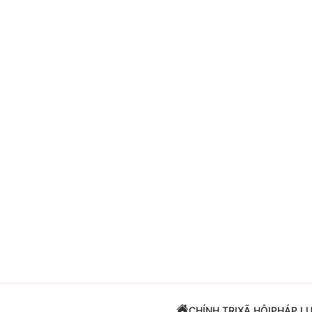
Giải trí
Đời sống
Điện ảnh
Du lịch
Âm nhạc
Làm đẹp
Sao
Chất lượng cuộc sốn
CHÍNH TRỊ
XÃ HỘI
PHÁP L