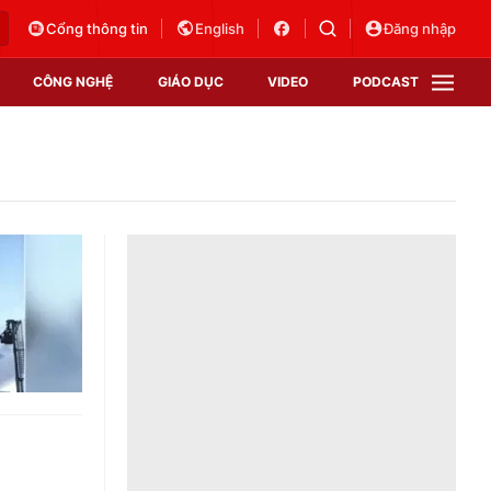
Cổng thông tin
English
Đăng nhập
CÔNG NGHỆ
GIÁO DỤC
VIDEO
PODCAST
VTV Money
VTV Thể thao
VTV Sức khoẻ
Bất động sản
Thị trường 24h
Tấm lòng Việt
Vươn mình bằng AI
VTV4
VTV8
VTV9
Lịch phát sóng
Giao lưu trực tuyến
Sự kiện