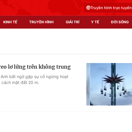
Truyền hình trực tuyến
KINH TẾ
TRUYỀN HÌNH
GIẢI TRÍ
Y TẾ
ĐỜI SỐNG
Pháp luật
Y tế
Truyền hình
Multimedia
eo lơ lửng trên không trung
Phim VTV
Video
n, Anh bất ngờ gặp sự cố ngừng hoạt
, cách mặt đất 20 m.
Hậu trường
Shorts video
Nhân vật
Podcast
Khán giả
EMagazine
Giải sao mai
Photo
Infographic