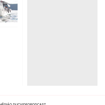
Liên hệ toà soạn
hệ tương lai
HỆ
GIÁO DỤC
VIDEO
PODCAST