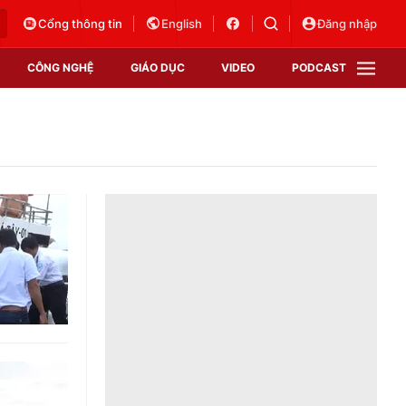
Cổng thông tin
English
Đăng nhập
CÔNG NGHỆ
GIÁO DỤC
VIDEO
PODCAST
VTV Money
VTV Thể thao
VTV Sức khoẻ
Bất động sản
Thị trường 24h
Tấm lòng Việt
Vươn mình bằng AI
VTV4
VTV8
VTV9
Lịch phát sóng
Giao lưu trực tuyến
Sự kiện