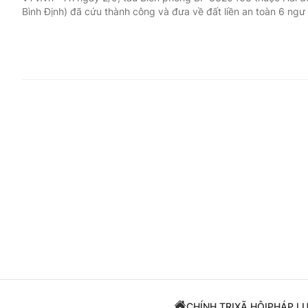
Bình Định) đã cứu thành công và đưa về đất liền an toàn 6 ngư
Giải trí
Đời sống
Điện ảnh
Du lịch
Âm nhạc
Làm đẹp
Sao
Chất lượng cuộc sốn
CHÍNH TRỊ
XÃ HỘI
PHÁP L