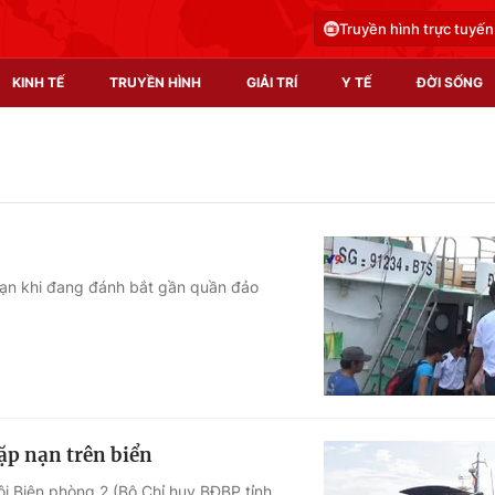
Truyền hình trực tuyến
KINH TẾ
TRUYỀN HÌNH
GIẢI TRÍ
Y TẾ
ĐỜI SỐNG
Pháp luật
Y tế
Truyền hình
Multimedia
Phim VTV
Video
nạn khi đang đánh bắt gần quần đảo
Hậu trường
Shorts video
Nhân vật
Podcast
Khán giả
EMagazine
Giải sao mai
Photo
ặp nạn trên biển
Infographic
i Biên phòng 2 (Bộ Chỉ huy BĐBP tỉnh