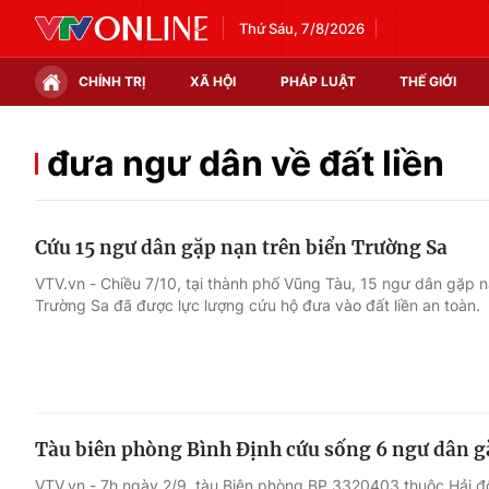
Thứ Sáu, 7/8/2026
CHÍNH TRỊ
XÃ HỘI
PHÁP LUẬT
THẾ GIỚI
Chính trị
Xã hội
đưa ngư dân về đất liền
Thế giới
Kinh tế
Cứu 15 ngư dân gặp nạn trên biển Trường Sa
Tin tức
Tài chính
VTV.vn - Chiều 7/10, tại thành phố Vũng Tàu, 15 ngư dân gặp 
Trường Sa đã được lực lượng cứu hộ đưa vào đất liền an toàn.
Thế giới đó đây
Thị trường
Câu chuyện quốc tế
Góc doanh nghiệp
Dữ liệu và đời sống
Tàu biên phòng Bình Định cứu sống 6 ngư dân g
VTV.vn - 7h ngày 2/9, tàu Biên phòng BP 3320403 thuộc Hải độ