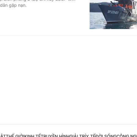
 dân gặp nạn.
Góc ảnh
Giáo dục
Công nghệ
Tuyển sinh
Hitech Công ng
Học trực tuyến
Sản phẩm
g
Thị trường
Tư vấn
UẬT
THẾ GIỚI
KINH TẾ
TRUYỀN HÌNH
GIẢI TRÍ
Y TẾ
ĐỜI SỐNG
CÔNG NG