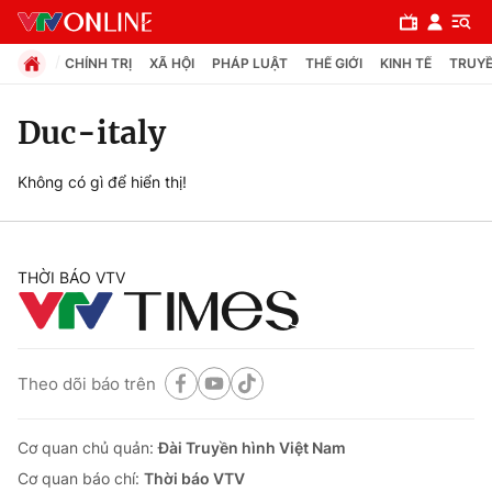
CHÍNH TRỊ
XÃ HỘI
PHÁP LUẬT
THẾ GIỚI
KINH TẾ
TRUYỀ
Duc-italy
Chuyên mục
Không có gì để hiển thị!
Chính trị
THỜI BÁO VTV
Xã hội
Pháp luật
Theo dõi báo trên
Y tế
Cơ quan chủ quản:
Đài Truyền hình Việt Nam
Thế giới
Cơ quan báo chí:
Thời báo VTV