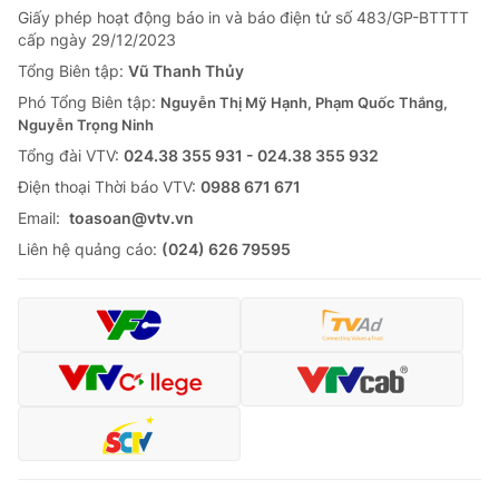
Giấy phép hoạt động báo in và báo điện tử số 483/GP-BTTTT
Tin tức
cấp ngày 29/12/2023
Kinh tế
Thế giới đó đây
Tổng Biên tập:
Vũ Thanh Thủy
Tài chính
Phó Tổng Biên tập:
Nguyễn Thị Mỹ Hạnh, Phạm Quốc Thắng,
Dữ liệu và đời sống
Câu chuyện quốc tế
Nguyễn Trọng Ninh
Thị trường
Tổng đài VTV:
024.38 355 931 - 024.38 355 932
Truyền hình
Góc doanh nghiệp
Ðiện thoại Thời báo VTV:
0988 671 671
Email:
toasoan@vtv.vn
Phim VTV
Giải trí
Liên hệ quảng cáo:
(024) 626 79595
Hậu trường
Điện ảnh
Đời sống
Nhân vật
Âm nhạc
Du lịch
Khán giả
Giáo dục
Sao
Làm đẹp
Giải sao mai
Tuyển sinh
Công nghệ
Chất lượng cuộc sống
Học trực tuyến
Hitech Công nghệ tương lai