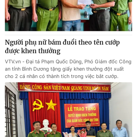
Thị trường 24h
Tấm lòng Việt
VTV4
Vươn mình bằng AI
VTV9
VTV8
Người phụ nữ bám đuổi theo tên cướp
được khen thưởng
Liên hệ tòa soạn
English
VTV.vn - Đại tá Phạm Quốc Dũng, Phó Giám đốc Công
an tỉnh Bình Dương tặng giấy khen thưởng đột xuất
cho 2 cá nhân có thành tích trong việc bắt cướp.
THỜI BÁO VTV
Theo dõi báo trên
Cơ quan chủ quản:
Đài Truyền hình Việt Nam
Cơ quan báo chí:
Thời báo VTV