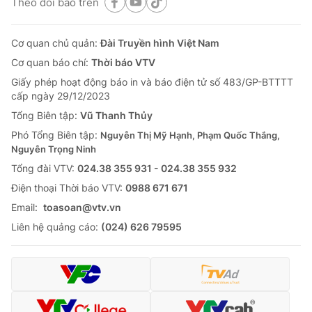
Theo dõi báo trên
Cơ quan chủ quản:
Đài Truyền hình Việt Nam
Cơ quan báo chí:
Thời báo VTV
Giấy phép hoạt động báo in và báo điện tử số 483/GP-BTTTT
cấp ngày 29/12/2023
Tổng Biên tập:
Vũ Thanh Thủy
Phó Tổng Biên tập:
Nguyễn Thị Mỹ Hạnh, Phạm Quốc Thắng,
Nguyễn Trọng Ninh
Tổng đài VTV:
024.38 355 931 - 024.38 355 932
Ðiện thoại Thời báo VTV:
0988 671 671
Email:
toasoan@vtv.vn
Liên hệ quảng cáo:
(024) 626 79595