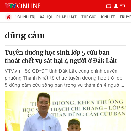
CHÍNH TRỊ
XÃ HỘI
PHÁP LUẬT
THẾ GIỚI
KINH TẾ
TRUYỀ
dũng cảm
Chuyên mục
Tuyên dương học sinh lớp 5 cứu bạn
Chính trị
thoát chết vụ sát hại 4 người ở Đắk Lắk
VTV.vn - Sở GD-ĐT tỉnh Đắk Lắk cùng chính quyền
Xã hội
phường Thành Nhất tổ chức tuyên dương học trò lớp
5 dũng cảm cứu sống bạn trong vụ thảm án 4 người...
Pháp luật
Y tế
Thế giới