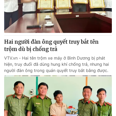
Giao lưu trực tuyến
Sản phẩm
Lịch phát sóng
Thị trường
Tư vấn
Chuyên mục khác
Hai người đàn ông quyết truy bắt tên
Emagazine
Podcast
trộm dù bị chống trả
VTV.vn - Hai tên trộm xe máy ở Bình Dương bị phát
Photo
Infographic
hiện, truy đuổi đã dùng hung khí chống trả, nhưng hai
người đàn ông trong quán quyết truy bắt bằng được.
Video
Shorts video
VTV Money
VTV Thể thao
VTV Sức khoẻ
Bất động sản