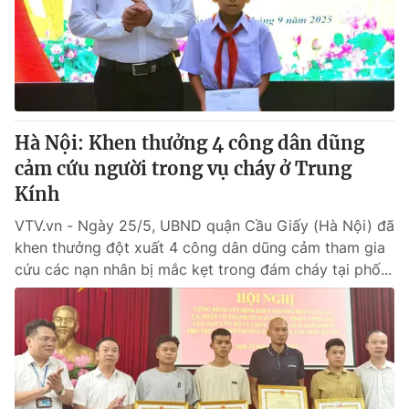
Tin tức
Kinh tế
Thế giới đó đây
Tài chính
Dữ liệu và đời sống
Câu chuyện quốc tế
Thị trường
Hà Nội: Khen thưởng 4 công dân dũng
Truyền hình
Góc doanh nghiệp
cảm cứu người trong vụ cháy ở Trung
Phim VTV
Kính
Giải trí
Hậu trường
VTV.vn - Ngày 25/5, UBND quận Cầu Giấy (Hà Nội) đã
Điện ảnh
khen thưởng đột xuất 4 công dân dũng cảm tham gia
Đời sống
Nhân vật
cứu các nạn nhân bị mắc kẹt trong đám cháy tại phố...
Âm nhạc
Du lịch
Khán giả
Giáo dục
Sao
Làm đẹp
Giải sao mai
Tuyển sinh
Công nghệ
Chất lượng cuộc sống
Học trực tuyến
Hitech Công nghệ tương lai