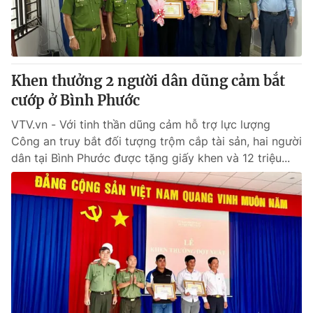
Giấy phép hoạt động báo in và báo điện tử số 483/GP-BTTTT
cấp ngày 29/12/2023
Tổng Biên tập:
Vũ Thanh Thủy
Phó Tổng Biên tập:
Nguyễn Thị Mỹ Hạnh, Phạm Quốc Thắng,
Khen thưởng 2 người dân dũng cảm bắt
Nguyễn Trọng Ninh
Tổng đài VTV:
cướp ở Bình Phước
024.38 355 931 - 024.38 355 932
Ðiện thoại Thời báo VTV:
024.66 897 897
VTV.vn - Với tinh thần dũng cảm hỗ trợ lực lượng
Email:
toasoan@vtv.vn
Công an truy bắt đối tượng trộm cắp tài sản, hai người
Liên hệ quảng cáo:
024-7300.7108
dân tại Bình Phước được tặng giấy khen và 12 triệu...