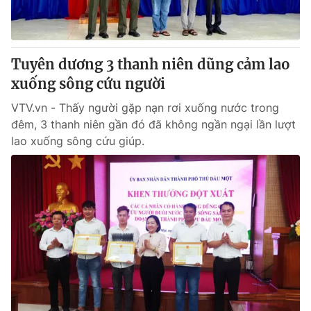
® Cấm sao chép dưới mọi hình thức nếu không có sự chấp
thuận bằng văn bản. Ghi rõ nguồn VTV.vn khi phát hành lại
Tuyên dương 3 thanh niên dũng cảm lao
thông tin từ website này.
xuống sông cứu người
VTV.vn - Thấy người gặp nạn rơi xuống nước trong
đêm, 3 thanh niên gần đó đã không ngần ngại lần lượt
lao xuống sông cứu giúp.