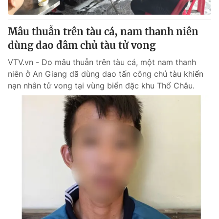
® Cấm sao chép dưới mọi hình thức nếu không có sự chấp
Mâu thuẫn trên tàu cá, nam thanh niên
thuận bằng văn bản. Ghi rõ nguồn VTV.vn khi phát hành lại
dùng dao đâm chủ tàu tử vong
thông tin từ website này.
VTV.vn - Do mâu thuẫn trên tàu cá, một nam thanh
niên ở An Giang đã dùng dao tấn công chủ tàu khiến
nạn nhân tử vong tại vùng biển đặc khu Thổ Châu.