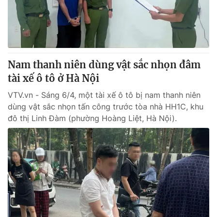
Giao lưu trực tuyến
Sản phẩm
Lịch phát sóng
Thị trường
Tư vấn
Nam thanh niên dùng vật sắc nhọn đâm
Chuyên mục khác
tài xế ô tô ở Hà Nội
Emagazine
Podcast
VTV.vn - Sáng 6/4, một tài xế ô tô bị nam thanh niên
dùng vật sắc nhọn tấn công trước tòa nhà HH1C, khu
Photo
Infographic
đô thị Linh Đàm (phường Hoàng Liệt, Hà Nội).
Video
Shorts video
VTV Money
VTV Thể thao
VTV Sức khoẻ
Bất động sản