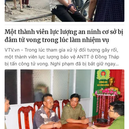
Thị trường 24h
Tấm lòng Việt
VTV4
Vươn mình bằng AI
Một thành viên lực lượng an ninh cơ sở bị
VTV9
VTV8
đâm tử vong trong lúc làm nhiệm vụ
VTV.vn - Trong lúc tham gia xử lý đối tượng gây rối,
Liên hệ tòa soạn
English
một thành viên lực lượng bảo vệ ANTT ở Đồng Tháp
bị tấn công tử vong. Nghi phạm đã bị bắt giữ ngay...
THỜI BÁO VTV
Theo dõi báo trên
Cơ quan chủ quản:
Đài Truyền hình Việt Nam
Cơ quan báo chí:
Thời báo VTV