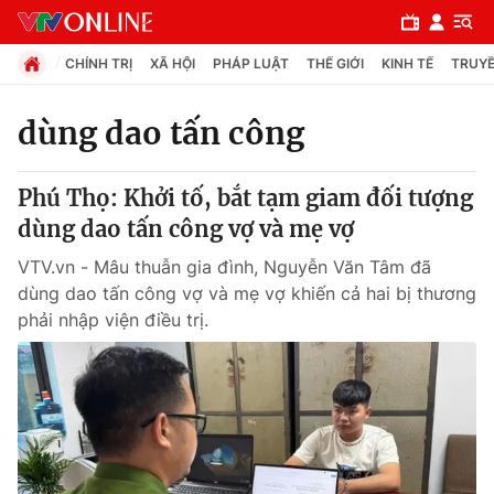
CHÍNH TRỊ
XÃ HỘI
PHÁP LUẬT
THẾ GIỚI
KINH TẾ
TRUYỀ
dùng dao tấn công
Chuyên mục
Phú Thọ: Khởi tố, bắt tạm giam đối tượng
Chính trị
dùng dao tấn công vợ và mẹ vợ
VTV.vn - Mâu thuẫn gia đình, Nguyễn Văn Tâm đã
Xã hội
dùng dao tấn công vợ và mẹ vợ khiến cả hai bị thương
phải nhập viện điều trị.
Pháp luật
Y tế
Thế giới