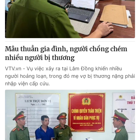
Tin tức
Kinh tế
Thế giới đó đây
Tài chính
Dữ liệu và đời sống
Câu chuyện quốc tế
Thị trường
Mâu thuẫn gia đình, người chồng chém
Truyền hình
Góc doanh nghiệp
nhiều người bị thương
Phim VTV
Giải trí
VTV.vn - Vụ việc xảy ra tại Lâm Đồng khiến nhiều
Hậu trường
người hoảng loạn, trong đó mẹ vợ bị thương nặng phải
Điện ảnh
nhập viện cấp cứu.
Đời sống
Nhân vật
Âm nhạc
Du lịch
Khán giả
Giáo dục
Sao
Làm đẹp
Giải sao mai
Tuyển sinh
Công nghệ
Chất lượng cuộc sống
Học trực tuyến
Hitech Công nghệ tương lai