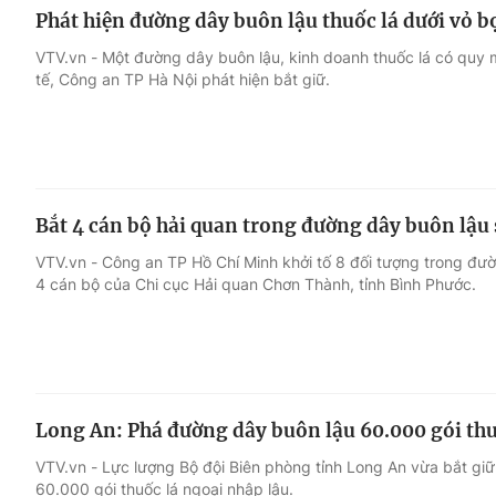
Phát hiện đường dây buôn lậu thuốc lá dưới vỏ b
VTV.vn - Một đường dây buôn lậu, kinh doanh thuốc lá có quy m
tế, Công an TP Hà Nội phát hiện bắt giữ.
Bắt 4 cán bộ hải quan trong đường dây buôn lậu 
VTV.vn - Công an TP Hồ Chí Minh khởi tố 8 đối tượng trong đườ
4 cán bộ của Chi cục Hải quan Chơn Thành, tỉnh Bình Phước.
Long An: Phá đường dây buôn lậu 60.000 gói thu
VTV.vn - Lực lượng Bộ đội Biên phòng tỉnh Long An vừa bắt gi
60.000 gói thuốc lá ngoại nhập lậu.