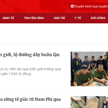
Truyền hình trực tuyến
KINH TẾ
TRUYỀN HÌNH
GIẢI TRÍ
Y TẾ
ĐỜI SỐNG
Pháp luật
Y tế
Truyền hình
Multimedia
n giới, lộ đường dây buôn lậu
Phim VTV
Video
Hậu trường
Shorts video
cà ra, nầm lợn qua biên giới không qua
u gần 1.000 tỷ đồng.
Nhân vật
Podcast
Khán giả
EMagazine
Giải sao mai
Photo
a sừng tê giác từ Nam Phi qua
Infographic