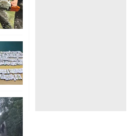
Liên hệ toà soạn
hệ tương lai