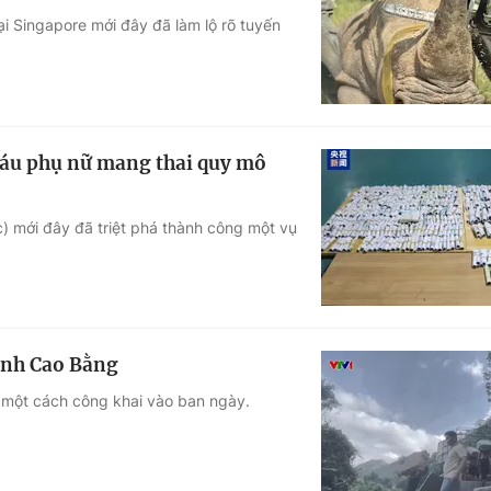
tại Singapore mới đây đã làm lộ rõ tuyến
Góc ảnh
Giáo dục
Công nghệ
Tuyển sinh
Hitech Công ng
máu phụ nữ mang thai quy mô
Học trực tuyến
Sản phẩm
 mới đây đã triệt phá thành công một vụ
g
Thị trường
Tư vấn
ỉnh Cao Bằng
 một cách công khai vào ban ngày.