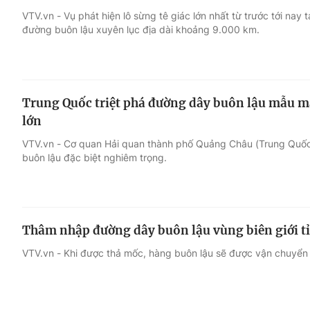
VTV.vn - Vụ phát hiện lô sừng tê giác lớn nhất từ trước tới nay 
đường buôn lậu xuyên lục địa dài khoảng 9.000 km.
Giải trí
Đời sống
Điện ảnh
Du lịch
Trung Quốc triệt phá đường dây buôn lậu mẫu 
Âm nhạc
Làm đẹp
lớn
VTV.vn - Cơ quan Hải quan thành phố Quảng Châu (Trung Quốc)
Sao
Chất lượng cuộc sốn
buôn lậu đặc biệt nghiêm trọng.
Thâm nhập đường dây buôn lậu vùng biên giới t
VTV.vn - Khi được thả mốc, hàng buôn lậu sẽ được vận chuyển