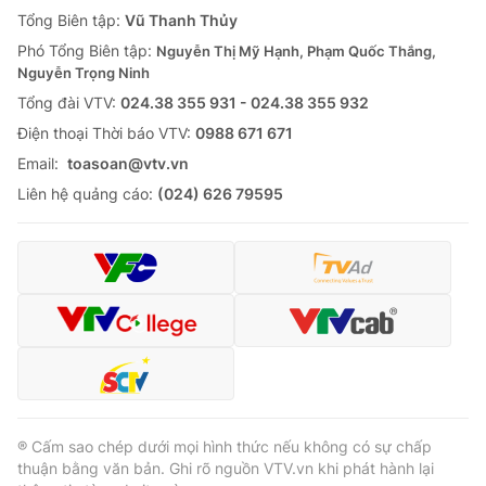
Giao lưu trực tuyến
Tổng Biên tập:
Vũ Thanh Thủy
Sản phẩm
Phó Tổng Biên tập:
Nguyễn Thị Mỹ Hạnh, Phạm Quốc Thắng,
Lịch phát sóng
Thị trường
Nguyễn Trọng Ninh
Tổng đài VTV:
024.38 355 931 - 024.38 355 932
Tư vấn
Ðiện thoại Thời báo VTV:
0988 671 671
Chuyên mục khác
Email:
toasoan@vtv.vn
Emagazine
Podcast
Liên hệ quảng cáo:
(024) 626 79595
Photo
Infographic
Video
Shorts video
VTV Money
VTV Thể thao
VTV Sức khoẻ
Bất động sản
® Cấm sao chép dưới mọi hình thức nếu không có sự chấp
thuận bằng văn bản. Ghi rõ nguồn VTV.vn khi phát hành lại