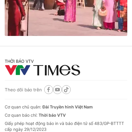
Tin tức
Kinh tế
Thế giới đó đây
Tài chính
Dữ liệu và đời sống
Câu chuyện quốc tế
Thị trường
Truyền hình
Góc doanh nghiệp
Phim VTV
THỜI BÁO VTV
Giải trí
Hậu trường
Điện ảnh
Đời sống
Nhân vật
Âm nhạc
Theo dõi báo trên
Du lịch
Khán giả
Giáo dục
Sao
Làm đẹp
Giải sao mai
Cơ quan chủ quản:
Đài Truyền hình Việt Nam
Tuyển sinh
Công nghệ
Cơ quan báo chí:
Thời báo VTV
Chất lượng cuộc sống
Học trực tuyến
Giấy phép hoạt động báo in và báo điện tử số 483/GP-BTTTT
Hitech Công nghệ tương lai
cấp ngày 29/12/2023