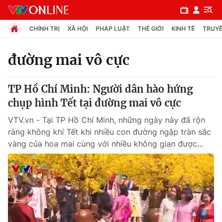
CHÍNH TRỊ
XÃ HỘI
PHÁP LUẬT
THẾ GIỚI
KINH TẾ
TRUYỀ
đường mai vô cực
Chuyên mục
TP Hồ Chí Minh: Người dân hào hứng
Chính trị
chụp hình Tết tại đường mai vô cực
VTV.vn - Tại TP Hồ Chí Minh, những ngày này đã rộn
Xã hội
ràng không khí Tết khi nhiều con đường ngập tràn sắc
vàng của hoa mai cùng với nhiều không gian được...
Pháp luật
Y tế
Thế giới