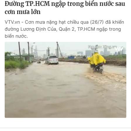
Đường TP.HCM ngập trong biển nước sau
cơn mưa lớn
VTV.vn - Cơn mưa nặng hạt chiều qua (26/7) đã khiến
® Cấm sao chép dưới mọi hình thức nếu không có sự chấp
đường Lương Định Của, Quận 2, TP.HCM ngập trong
thuận bằng văn bản. Ghi rõ nguồn VTV.vn khi phát hành lại
biển nước.
thông tin từ website này.