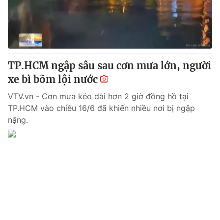
Giao lưu trực tuyến
Sản phẩm
Lịch phát sóng
Thị trường
Tư vấn
TP.HCM ngập sâu sau cơn mưa lớn, người
Chuyên mục khác
xe bì bõm lội nước
Emagazine
Podcast
VTV.vn - Cơn mưa kéo dài hơn 2 giờ đồng hồ tại
TP.HCM vào chiều 16/6 đã khiến nhiều nơi bị ngập
Photo
Infographic
nặng.
Video
Shorts video
VTV Money
VTV Thể thao
VTV Sức khoẻ
Bất động sản