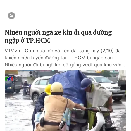
Thị trường 24h
Tấm lòng Việt
VTV4
Vươn mình bằng AI
Nhiều người ngã xe khi đi qua đường
VTV9
VTV8
ngập ở TP.HCM
VTV.vn - Cơn mưa lớn và kéo dài sáng nay (2/10) đã
Liên hệ tòa soạn
English
khiến nhiều tuyến đường tại TP.HCM bị ngập sâu.
Nhiều người đã bị ngã khi cố gắng vượt qua khu vực...
THỜI BÁO VTV
Theo dõi báo trên
Cơ quan chủ quản:
Đài Truyền hình Việt Nam