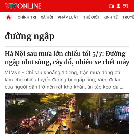
CHÍNH TRỊ
XÃ HỘI
PHÁP LUẬT
THẾ GIỚI
KINH TẾ
TRUYỀ
đường ngập
Chuyên mục
Hà Nội sau mưa lớn chiều tối 5/7: Đường
Chính trị
ngập như sông, cây đổ, nhiều xe chết máy
VTV.vn - Chỉ sau khoảng 1 tiếng, trận mưa dông đã
Xã hội
làm cho nhiều tuyến đường bị ngấp úng, Việc đi lại
của người dân trở nên rất khó khăn, ùn tắc kéo dài,...
Pháp luật
Y tế
Thế giới