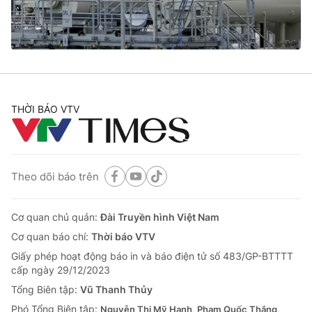
Giao lưu trực tuyến
Sản phẩm
Lịch phát sóng
Thị trường
Tư vấn
Chuyên mục khác
THỜI BÁO VTV
Emagazine
Podcast
Photo
Infographic
Theo dõi báo trên
Video
Shorts video
Cơ quan chủ quản:
Đài Truyền hình Việt Nam
Cơ quan báo chí:
Thời báo VTV
VTV Money
VTV Thể thao
Giấy phép hoạt động báo in và báo điện tử số 483/GP-BTTTT
cấp ngày 29/12/2023
VTV Sức khoẻ
Bất động sản
Tổng Biên tập:
Vũ Thanh Thủy
Phó Tổng Biên tập:
Nguyễn Thị Mỹ Hạnh, Phạm Quốc Thắng,