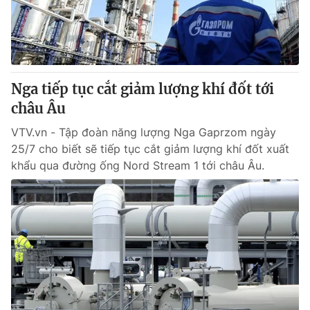
Tin tức
Kinh tế
Thế giới đó đây
Tài chính
Dữ liệu và đời sống
Câu chuyện quốc tế
Thị trường
Nga tiếp tục cắt giảm lượng khí đốt tới
châu Âu
Truyền hình
Góc doanh nghiệp
VTV.vn - Tập đoàn năng lượng Nga Gaprzom ngày
Phim VTV
Giải trí
25/7 cho biết sẽ tiếp tục cắt giảm lượng khí đốt xuất
Hậu trường
khẩu qua đường ống Nord Stream 1 tới châu Âu.
Điện ảnh
Đời sống
Nhân vật
Âm nhạc
Du lịch
Khán giả
Giáo dục
Sao
Làm đẹp
Giải sao mai
Tuyển sinh
Công nghệ
Chất lượng cuộc sống
Học trực tuyến
Hitech Công nghệ tương lai