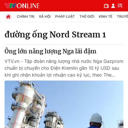
CHÍNH TRỊ
XÃ HỘI
PHÁP LUẬT
THẾ GIỚI
KINH TẾ
TRUYỀ
đường ống Nord Stream 1
Chuyên mục
Ông lớn năng lượng Nga lãi đậm
Chính trị
VTV.vn - Tập đoàn năng lượng nhà nước Nga Gazprom
chuẩn bị chuyển cho Điện Kremlin gần 10 tỷ USD sau
Xã hội
khi ghi nhận khoản lợi nhuận cao kỷ lục, theo The...
Pháp luật
Y tế
Thế giới