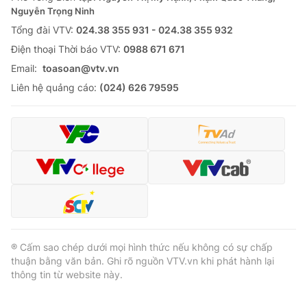
Thị trường 24h
Tấm lòng Việt
Nguyễn Trọng Ninh
Tổng đài VTV:
024.38 355 931 - 024.38 355 932
VTV4
Vươn mình bằng AI
Ðiện thoại Thời báo VTV:
0988 671 671
Email:
toasoan@vtv.vn
VTV9
VTV8
Liên hệ quảng cáo:
(024) 626 79595
Liên hệ tòa soạn
English
THỜI BÁO VTV
® Cấm sao chép dưới mọi hình thức nếu không có sự chấp
thuận bằng văn bản. Ghi rõ nguồn VTV.vn khi phát hành lại
Theo dõi báo trên
thông tin từ website này.
Cơ quan chủ quản:
Đài Truyền hình Việt Nam