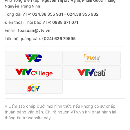
Phó Tổng Biên tập:
Nguyễn Thị Mỹ Hạnh, Phạm Quốc Thắng,
Nguyễn Trọng Ninh
Cơ quan báo chí:
Thời báo VTV
Tổng đài VTV:
024.38 355 931 - 024.38 355 932
Giấy phép hoạt động báo in và báo điện tử số 483/GP-BTTTT
cấp ngày 29/12/2023
Ðiện thoại Thời báo VTV:
0988 671 671
Tổng Biên tập:
Vũ Thanh Thủy
Email:
toasoan@vtv.vn
Phó Tổng Biên tập:
Nguyễn Thị Mỹ Hạnh, Phạm Quốc Thắng,
Liên hệ quảng cáo:
(024) 626 79595
Nguyễn Trọng Ninh
Tổng đài VTV:
024.38 355 931 - 024.38 355 932
Ðiện thoại Thời báo VTV:
024.66 897 897
Email:
toasoan@vtv.vn
Liên hệ quảng cáo:
024-7300.7108
® Cấm sao chép dưới mọi hình thức nếu không có sự chấp
thuận bằng văn bản. Ghi rõ nguồn VTV.vn khi phát hành lại
thông tin từ website này.