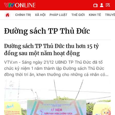
CHÍNH TRỊ
XÃ HỘI
PHÁP LUẬT
THẾ GIỚI
KINH TẾ
TRUYỀ
Đường sách TP Thủ Đức
Chuyên mục
Đường sách TP Thủ Đức thu hơn 15 tỷ
Chính trị
đồng sau một năm hoạt động
VTV.vn - Sáng ngày 21/12 UBND TP Thủ Đức đã tổ
Xã hội
chức kỷ niệm 1 năm thành lập Đường sách Thủ Đức
đồng thời tri ân, khen thưởng cho những cá nhân có...
Pháp luật
Y tế
Thế giới