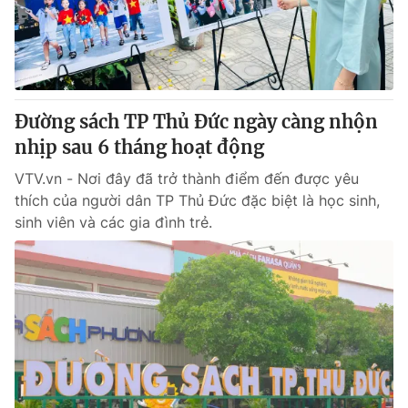
Giao lưu trực tuyến
Sản phẩm
Lịch phát sóng
Thị trường
Tư vấn
Đường sách TP Thủ Đức ngày càng nhộn
Chuyên mục khác
nhịp sau 6 tháng hoạt động
Emagazine
Podcast
VTV.vn - Nơi đây đã trở thành điểm đến được yêu
thích của người dân TP Thủ Đức đặc biệt là học sinh,
Photo
Infographic
sinh viên và các gia đình trẻ.
Video
Shorts video
VTV Money
VTV Thể thao
VTV Sức khoẻ
Bất động sản