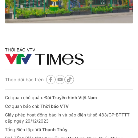
Thị trường 24h
Tấm lòng Việt
VTV4
Vươn mình bằng AI
VTV9
VTV8
THỜI BÁO VTV
Liên hệ tòa soạn
English
Theo dõi báo trên
THỜI BÁO VTV
Cơ quan chủ quản:
Đài Truyền hình Việt Nam
Cơ quan báo chí:
Thời báo VTV
Giấy phép hoạt động báo in và báo điện tử số 483/GP-BTTTT
Theo dõi báo trên
cấp ngày 29/12/2023
Tổng Biên tập:
Vũ Thanh Thủy
Cơ quan chủ quản:
Đài Truyền hình Việt Nam