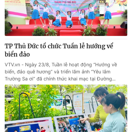
Tin tức
Kinh tế
Thế giới đó đây
Tài chính
Dữ liệu và đời sống
Câu chuyện quốc tế
Thị trường
TP Thủ Đức tổ chức Tuần lễ hướng vể
Truyền hình
Góc doanh nghiệp
biển đảo
Phim VTV
Giải trí
VTV.vn - Ngày 23/8, Tuần lễ hoạt động “Hướng về
Hậu trường
biển, đảo quê hương” và triển lãm ảnh “Yêu lắm
Điện ảnh
Trường Sa ơi” đã chính thức khai mạc tại Đường...
Đời sống
Nhân vật
Âm nhạc
Du lịch
Khán giả
Giáo dục
Sao
Làm đẹp
Giải sao mai
Tuyển sinh
Công nghệ
Chất lượng cuộc sống
Học trực tuyến
Hitech Công nghệ tương lai