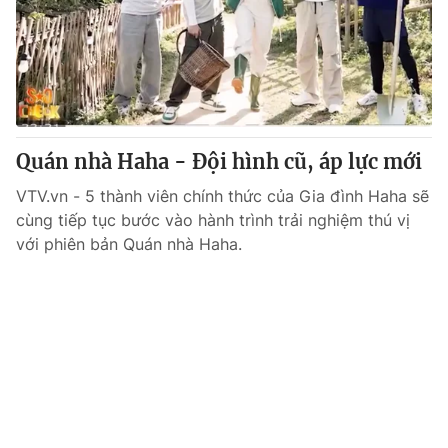
Giao lưu trực tuyến
Sản phẩm
Lịch phát sóng
Thị trường
Tư vấn
Chuyên mục khác
Quán nhà Haha - Đội hình cũ, áp lực mới
Emagazine
Podcast
VTV.vn - 5 thành viên chính thức của Gia đình Haha sẽ
cùng tiếp tục bước vào hành trình trải nghiệm thú vị
Photo
Infographic
với phiên bản Quán nhà Haha.
Video
Shorts video
VTV Money
VTV Thể thao
VTV Sức khoẻ
Bất động sản