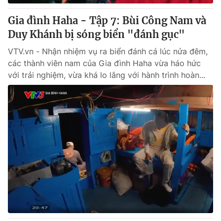
Gia đình Haha - Tập 7: Bùi Công Nam và
Duy Khánh bị sóng biển "đánh gục"
VTV.vn - Nhận nhiệm vụ ra biển đánh cá lúc nửa đêm,
các thành viên nam của Gia đình Haha vừa háo hức
với trải nghiệm, vừa khá lo lắng với hành trình hoàn...