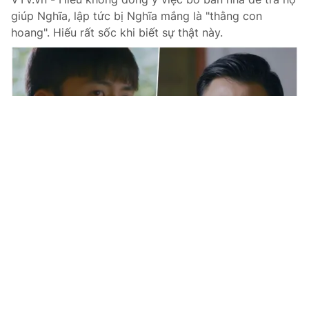
giúp Nghĩa, lập tức bị Nghĩa mắng là "thằng con
hoang". Hiếu rất sốc khi biết sự thật này.
Tin mới
Video
Live
Emagazine
Trang chủ
Món quà của cha - Tập 13: Hiếu ngỡ
ngàng nghe Nghĩa mắng là "thằng con
hoang"