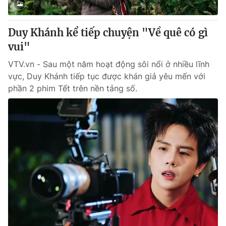
® Cấm sao chép dưới mọi hình thức nếu không có sự chấp
Duy Khánh kể tiếp chuyện "Về quê có gì
thuận bằng văn bản. Ghi rõ nguồn VTV.vn khi phát hành lại
vui"
thông tin từ website này.
VTV.vn - Sau một năm hoạt động sôi nổi ở nhiều lĩnh
vực, Duy Khánh tiếp tục được khán giả yêu mến với
phần 2 phim Tết trên nền tảng số.