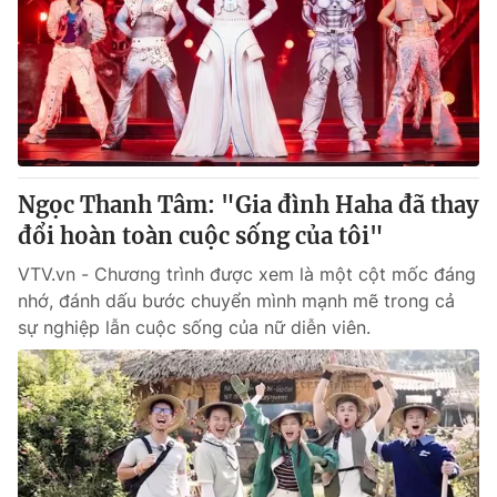
Tin tức
Kinh tế
Thế giới đó đây
Tài chính
Dữ liệu và đời sống
Câu chuyện quốc tế
Thị trường
Truyền hình
Góc doanh nghiệp
Ngọc Thanh Tâm: "Gia đình Haha đã thay
Phim VTV
đổi hoàn toàn cuộc sống của tôi"
Giải trí
Hậu trường
VTV.vn - Chương trình được xem là một cột mốc đáng
Điện ảnh
nhớ, đánh dấu bước chuyển mình mạnh mẽ trong cả
Đời sống
Nhân vật
sự nghiệp lẫn cuộc sống của nữ diễn viên.
Âm nhạc
Du lịch
Khán giả
Giáo dục
Sao
Làm đẹp
Giải sao mai
Tuyển sinh
Công nghệ
Chất lượng cuộc sống
Học trực tuyến
Hitech Công nghệ tương lai