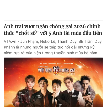
Thị trường 24h
Tấm lòng Việt
VTV4
Vươn mình bằng AI
Anh trai vượt ngàn chông gai 2026 chính
VTV9
VTV8
thức "chốt sổ" với 5 Anh tài mùa đầu tiên
VTV.vn - Jun Phạm, Neko Lê, Thanh Duy, BB Trần, Duy
Liên hệ tòa soạn
English
Khánh là những người sẽ tiếp tục nối dài những kỷ
niệm rực rỡ của hiện tượng truyền hình mùa hè năm...
THỜI BÁO VTV
Theo dõi báo trên
Cơ quan chủ quản:
Đài Truyền hình Việt Nam
Cơ quan báo chí:
Thời báo VTV