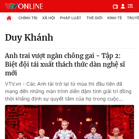
CHÍNH TRỊ
XÃ HỘI
PHÁP LUẬT
THẾ GIỚI
KINH TẾ
TRUYỀ
Duy Khánh
Chuyên mục
Anh trai vượt ngàn chông gai - Tập 2:
Chính trị
Biệt đội tái xuất thách thức dàn nghệ sĩ
mới
Xã hội
VTV.vn - Các Anh tài trở lại từ mùa thi đầu tiên đã
mang đến những màn trình diễn đậm tính giải trí đồng
Pháp luật
thời khẳng định sự quyết tâm của họ trong cuộc...
Y tế
Thế giới