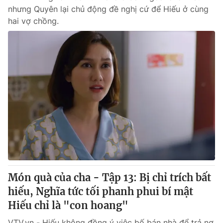
nhưng Quyên lại chủ động đề nghị cứ để Hiếu ở cùng
hai vợ chồng.
Món quà của cha - Tập 13: Bị chỉ trích bất
hiếu, Nghĩa tức tối phanh phui bí mật
Hiếu chỉ là "con hoang"
VTV.vn - Hiếu không đồng ý việc bố bán nhà để trả nợ