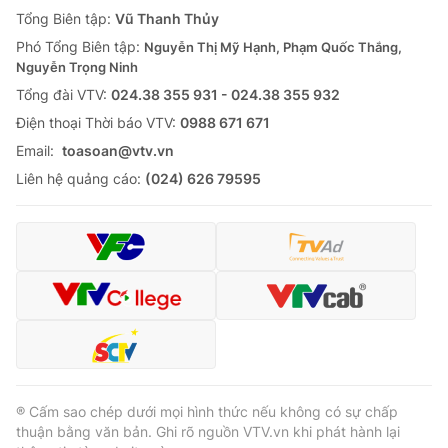
Giao lưu trực tuyến
Tổng Biên tập:
Vũ Thanh Thủy
Sản phẩm
Phó Tổng Biên tập:
Nguyễn Thị Mỹ Hạnh, Phạm Quốc Thắng,
Lịch phát sóng
Thị trường
Nguyễn Trọng Ninh
Tổng đài VTV:
024.38 355 931 - 024.38 355 932
Tư vấn
Ðiện thoại Thời báo VTV:
0988 671 671
Chuyên mục khác
Email:
toasoan@vtv.vn
Emagazine
Podcast
Liên hệ quảng cáo:
(024) 626 79595
Photo
Infographic
Video
Shorts video
VTV Money
VTV Thể thao
VTV Sức khoẻ
Bất động sản
® Cấm sao chép dưới mọi hình thức nếu không có sự chấp
thuận bằng văn bản. Ghi rõ nguồn VTV.vn khi phát hành lại