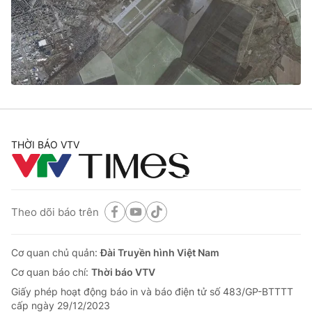
Tin tức
Kinh tế
Thế giới đó đây
Tài chính
Dữ liệu và đời sống
Câu chuyện quốc tế
Thị trường
Truyền hình
Góc doanh nghiệp
Phim VTV
THỜI BÁO VTV
Giải trí
Hậu trường
Điện ảnh
Đời sống
Nhân vật
Âm nhạc
Theo dõi báo trên
Du lịch
Khán giả
Giáo dục
Sao
Làm đẹp
Giải sao mai
Cơ quan chủ quản:
Đài Truyền hình Việt Nam
Tuyển sinh
Công nghệ
Cơ quan báo chí:
Thời báo VTV
Chất lượng cuộc sống
Học trực tuyến
Giấy phép hoạt động báo in và báo điện tử số 483/GP-BTTTT
Hitech Công nghệ tương lai
cấp ngày 29/12/2023