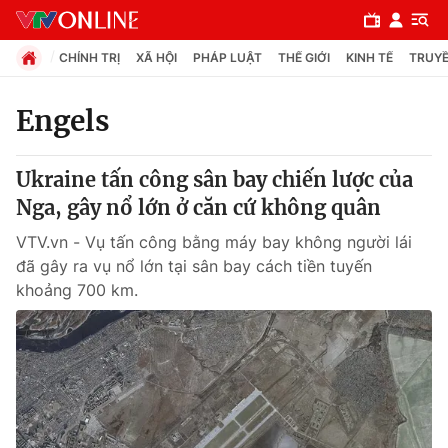
CHÍNH TRỊ
XÃ HỘI
PHÁP LUẬT
THẾ GIỚI
KINH TẾ
TRUYỀ
Engels
Chuyên mục
Ukraine tấn công sân bay chiến lược của
Chính trị
Nga, gây nổ lớn ở căn cứ không quân
VTV.vn - Vụ tấn công bằng máy bay không người lái
Xã hội
đã gây ra vụ nổ lớn tại sân bay cách tiền tuyến
khoảng 700 km.
Pháp luật
Y tế
Thế giới