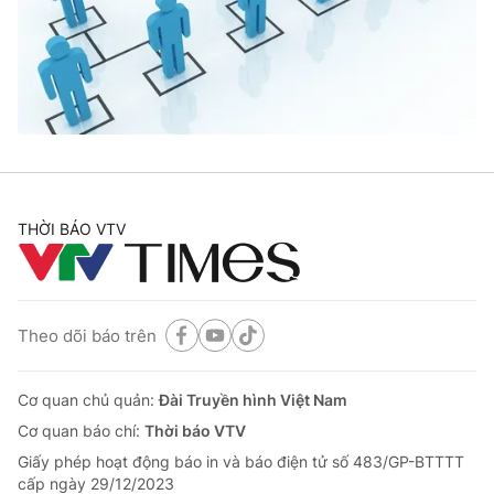
Tin tức
Kinh tế
Thế giới đó đây
Tài chính
Dữ liệu và đời sống
Câu chuyện quốc tế
Thị trường
Truyền hình
Góc doanh nghiệp
Phim VTV
THỜI BÁO VTV
Giải trí
Hậu trường
Điện ảnh
Đời sống
Nhân vật
Âm nhạc
Theo dõi báo trên
Du lịch
Khán giả
Giáo dục
Sao
Làm đẹp
Giải sao mai
Cơ quan chủ quản:
Đài Truyền hình Việt Nam
Tuyển sinh
Công nghệ
Cơ quan báo chí:
Thời báo VTV
Chất lượng cuộc sống
Học trực tuyến
Giấy phép hoạt động báo in và báo điện tử số 483/GP-BTTTT
Hitech Công nghệ tương lai
cấp ngày 29/12/2023