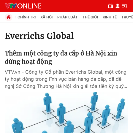
CHÍNH TRỊ
XÃ HỘI
PHÁP LUẬT
THẾ GIỚI
KINH TẾ
TRUYỀ
Everrichs Global
Chuyên mục
Thêm một công ty đa cấp ở Hà Nội xin
Chính trị
dừng hoạt động
VTV.vn - Công ty Cổ phần Everrichs Global, một công
Xã hội
ty hoạt động trong lĩnh vực bán hàng đa cấp, đã đề
nghị Sở Công Thương Hà Nội xin giải tỏa tiền ký quỹ...
Pháp luật
Y tế
Thế giới