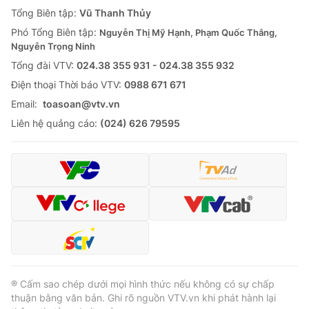
Giao lưu trực tuyến
Tổng Biên tập:
Vũ Thanh Thủy
Sản phẩm
Phó Tổng Biên tập:
Nguyễn Thị Mỹ Hạnh, Phạm Quốc Thắng,
Lịch phát sóng
Thị trường
Nguyễn Trọng Ninh
Tổng đài VTV:
024.38 355 931 - 024.38 355 932
Tư vấn
Ðiện thoại Thời báo VTV:
0988 671 671
Chuyên mục khác
Email:
toasoan@vtv.vn
Emagazine
Podcast
Liên hệ quảng cáo:
(024) 626 79595
Photo
Infographic
Video
Shorts video
VTV Money
VTV Thể thao
VTV Sức khoẻ
Bất động sản
® Cấm sao chép dưới mọi hình thức nếu không có sự chấp
thuận bằng văn bản. Ghi rõ nguồn VTV.vn khi phát hành lại