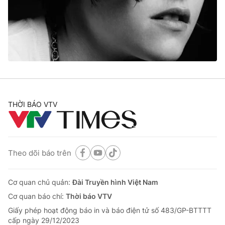
Tin tức
Kinh tế
Thế giới đó đây
Tài chính
Dữ liệu và đời sống
Câu chuyện quốc tế
Thị trường
Truyền hình
Góc doanh nghiệp
Phim VTV
THỜI BÁO VTV
Giải trí
Hậu trường
Điện ảnh
Đời sống
Nhân vật
Âm nhạc
Theo dõi báo trên
Du lịch
Khán giả
Giáo dục
Sao
Làm đẹp
Giải sao mai
Cơ quan chủ quản:
Đài Truyền hình Việt Nam
Tuyển sinh
Công nghệ
Cơ quan báo chí:
Thời báo VTV
Chất lượng cuộc sống
Học trực tuyến
Giấy phép hoạt động báo in và báo điện tử số 483/GP-BTTTT
Hitech Công nghệ tương lai
cấp ngày 29/12/2023