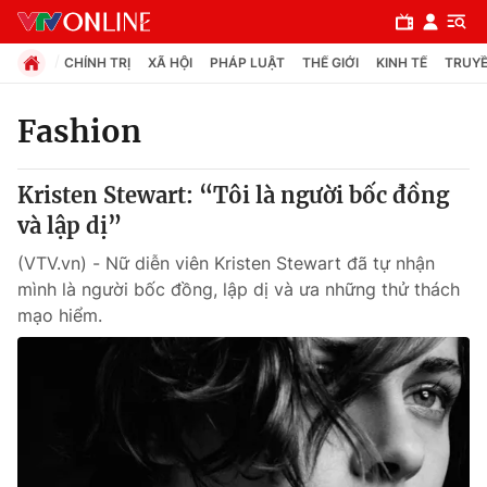
CHÍNH TRỊ
XÃ HỘI
PHÁP LUẬT
THẾ GIỚI
KINH TẾ
TRUYỀ
Fashion
Chuyên mục
Kristen Stewart: “Tôi là người bốc đồng
Chính trị
và lập dị”
(VTV.vn) - Nữ diễn viên Kristen Stewart đã tự nhận
Xã hội
mình là người bốc đồng, lập dị và ưa những thử thách
mạo hiểm.
Pháp luật
Y tế
Thế giới