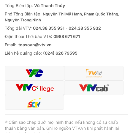
Giao lưu trực tuyến
Tổng Biên tập:
Vũ Thanh Thủy
Sản phẩm
Phó Tổng Biên tập:
Nguyễn Thị Mỹ Hạnh, Phạm Quốc Thắng,
Lịch phát sóng
Thị trường
Nguyễn Trọng Ninh
Tổng đài VTV:
024.38 355 931 - 024.38 355 932
Tư vấn
Ðiện thoại Thời báo VTV:
0988 671 671
Chuyên mục khác
Email:
toasoan@vtv.vn
Emagazine
Podcast
Liên hệ quảng cáo:
(024) 626 79595
Photo
Infographic
Video
Shorts video
VTV Money
VTV Thể thao
VTV Sức khoẻ
Bất động sản
® Cấm sao chép dưới mọi hình thức nếu không có sự chấp
thuận bằng văn bản. Ghi rõ nguồn VTV.vn khi phát hành lại