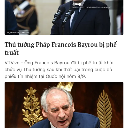
Tin tức
Kinh tế
Thế giới đó đây
Tài chính
Dữ liệu và đời sống
Câu chuyện quốc tế
Thị trường
Thủ tướng Pháp Francois Bayrou bị phế
Truyền hình
Góc doanh nghiệp
truất
Phim VTV
Giải trí
VTV.vn - Ông Francois Bayrou đã bị phế truất khỏi
Hậu trường
chức vụ Thủ tướng sau khi thất bại trong cuộc bỏ
Điện ảnh
phiếu tín nhiệm tại Quốc hội hôm 8/9.
Đời sống
Nhân vật
Âm nhạc
Du lịch
Khán giả
Giáo dục
Sao
Làm đẹp
Giải sao mai
Tuyển sinh
Công nghệ
Chất lượng cuộc sống
Học trực tuyến
Hitech Công nghệ tương lai