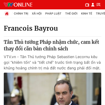
CHÍNH TRỊ
XÃ HỘI
PHÁP LUẬT
THẾ GIỚI
KINH TẾ
TRUYỀ
Francois Bayrou
Chuyên mục
Tân Thủ tướng Pháp nhậm chức, cam kết
Chính trị
thay đổi căn bản chính sách
VTV.vn - Tân Thủ tướng Pháp Sebastien Lecornu kêu
Xã hội
gọi “khiêm tốn” và “tiết chế” trước tình trạng bất ổn và
khủng hoảng chính trị mà đất nước đang phải đối mặt.
Pháp luật
Y tế
Thế giới