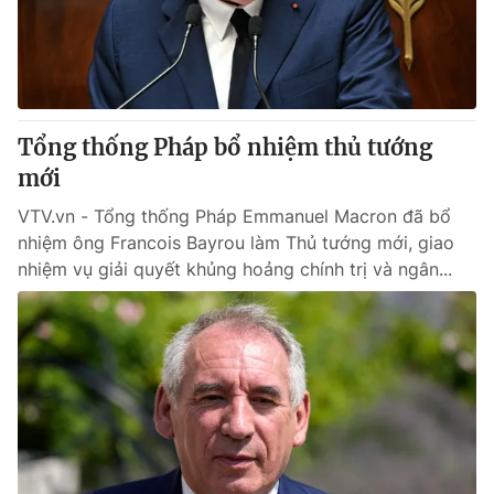
Giao lưu trực tuyến
Sản phẩm
Lịch phát sóng
Thị trường
Tư vấn
Tổng thống Pháp bổ nhiệm thủ tướng
Chuyên mục khác
mới
Emagazine
Podcast
VTV.vn - Tổng thống Pháp Emmanuel Macron đã bổ
nhiệm ông Francois Bayrou làm Thủ tướng mới, giao
Photo
Infographic
nhiệm vụ giải quyết khủng hoảng chính trị và ngân...
Video
Shorts video
VTV Money
VTV Thể thao
VTV Sức khoẻ
Bất động sản