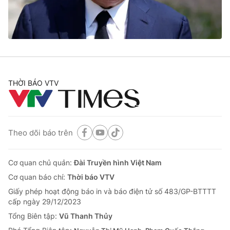
Thị trường 24h
Tấm lòng Việt
VTV4
Vươn mình bằng AI
VTV9
VTV8
THỜI BÁO VTV
Liên hệ tòa soạn
English
Theo dõi báo trên
THỜI BÁO VTV
Cơ quan chủ quản:
Đài Truyền hình Việt Nam
Cơ quan báo chí:
Thời báo VTV
Giấy phép hoạt động báo in và báo điện tử số 483/GP-BTTTT
Theo dõi báo trên
cấp ngày 29/12/2023
Tổng Biên tập:
Vũ Thanh Thủy
Cơ quan chủ quản:
Đài Truyền hình Việt Nam