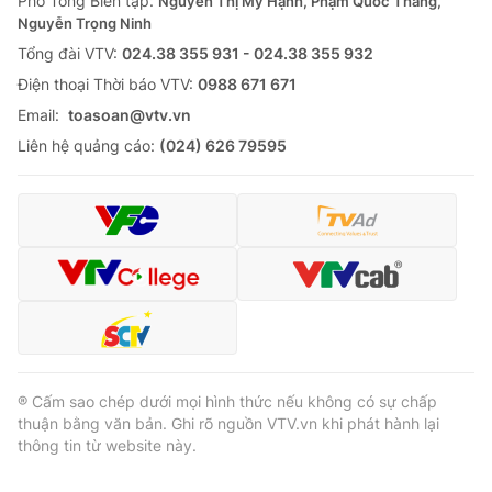
Phó Tổng Biên tập:
Nguyễn Thị Mỹ Hạnh, Phạm Quốc Thắng,
Nguyễn Trọng Ninh
Cơ quan báo chí:
Thời báo VTV
Tổng đài VTV:
024.38 355 931 - 024.38 355 932
Giấy phép hoạt động báo in và báo điện tử số 483/GP-BTTTT
cấp ngày 29/12/2023
Ðiện thoại Thời báo VTV:
0988 671 671
Tổng Biên tập:
Vũ Thanh Thủy
Email:
toasoan@vtv.vn
Phó Tổng Biên tập:
Nguyễn Thị Mỹ Hạnh, Phạm Quốc Thắng,
Liên hệ quảng cáo:
(024) 626 79595
Nguyễn Trọng Ninh
Tổng đài VTV:
024.38 355 931 - 024.38 355 932
Ðiện thoại Thời báo VTV:
024.66 897 897
Email:
toasoan@vtv.vn
Liên hệ quảng cáo:
024-7300.7108
® Cấm sao chép dưới mọi hình thức nếu không có sự chấp
thuận bằng văn bản. Ghi rõ nguồn VTV.vn khi phát hành lại
thông tin từ website này.