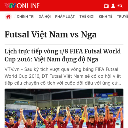
CHÍNH TRỊ
XÃ HỘI
PHÁP LUẬT
THẾ GIỚI
KINH TẾ
TRUYỀ
Futsal Việt Nam vs Nga
Chuyên mục
Lịch trực tiếp vòng 1/8 FIFA Futsal World
Chính trị
Cup 2016: Việt Nam đụng độ Nga
VTV.vn - Sau kỳ tích vượt qua vòng bảng FIFA Futsal
Xã hội
World Cup 2016, ĐT Futsal Việt Nam sẽ có cơ hội viết
tiếp câu chuyện cổ tích với cuộc đối đầu với ứng cử...
Pháp luật
Y tế
Thế giới