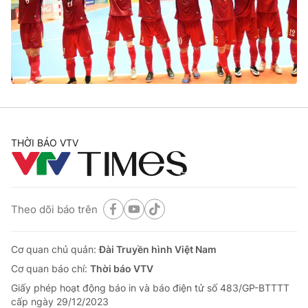
Tin tức
Kinh tế
Thế giới đó đây
Tài chính
Dữ liệu và đời sống
Câu chuyện quốc tế
Thị trường
Truyền hình
Góc doanh nghiệp
Phim VTV
THỜI BÁO VTV
Giải trí
Hậu trường
Điện ảnh
Đời sống
Nhân vật
Âm nhạc
Theo dõi báo trên
Du lịch
Khán giả
Giáo dục
Sao
Làm đẹp
Giải sao mai
Cơ quan chủ quản:
Đài Truyền hình Việt Nam
Tuyển sinh
Công nghệ
Cơ quan báo chí:
Thời báo VTV
Chất lượng cuộc sống
Học trực tuyến
Giấy phép hoạt động báo in và báo điện tử số 483/GP-BTTTT
Hitech Công nghệ tương lai
cấp ngày 29/12/2023