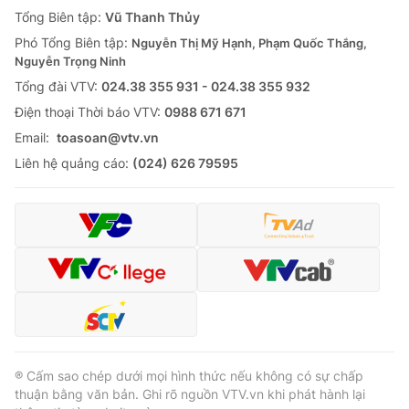
Giao lưu trực tuyến
Tổng Biên tập:
Vũ Thanh Thủy
Sản phẩm
Phó Tổng Biên tập:
Nguyễn Thị Mỹ Hạnh, Phạm Quốc Thắng,
Lịch phát sóng
Thị trường
Nguyễn Trọng Ninh
Tổng đài VTV:
024.38 355 931 - 024.38 355 932
Tư vấn
Ðiện thoại Thời báo VTV:
0988 671 671
Chuyên mục khác
Email:
toasoan@vtv.vn
Emagazine
Podcast
Liên hệ quảng cáo:
(024) 626 79595
Photo
Infographic
Video
Shorts video
VTV Money
VTV Thể thao
VTV Sức khoẻ
Bất động sản
® Cấm sao chép dưới mọi hình thức nếu không có sự chấp
thuận bằng văn bản. Ghi rõ nguồn VTV.vn khi phát hành lại