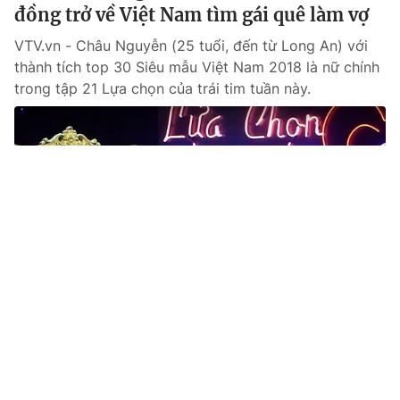
đồng trở về Việt Nam tìm gái quê làm vợ
VTV.vn - Châu Nguyễn (25 tuổi, đến từ Long An) với
thành tích top 30 Siêu mẫu Việt Nam 2018 là nữ chính
trong tập 21 Lựa chọn của trái tim tuần này.
Tin mới
Video
Live
Emagazine
Trang chủ
Lựa chọn của trái tim mùa 2: Định chọn
cô gái nấu ăn ngon, chàng trai bất ngờ lật