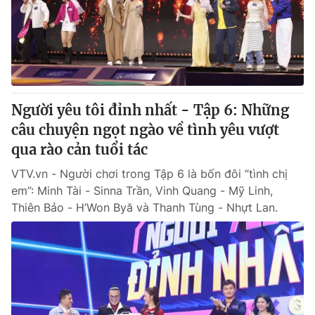
Tin tức
Kinh tế
Thế giới đó đây
Tài chính
Dữ liệu và đời sống
Câu chuyện quốc tế
Thị trường
Người yêu tôi đỉnh nhất - Tập 6: Những
Truyền hình
Góc doanh nghiệp
câu chuyện ngọt ngào về tình yêu vượt
Phim VTV
qua rào cản tuổi tác
Giải trí
Hậu trường
VTV.vn - Người chơi trong Tập 6 là bốn đôi “tình chị
Điện ảnh
em”: Minh Tài - Sinna Trần, Vinh Quang - Mỹ Linh,
Đời sống
Nhân vật
Thiên Bảo - H’Won Byă và Thanh Tùng - Nhựt Lan.
Âm nhạc
Du lịch
Khán giả
Giáo dục
Sao
Làm đẹp
Giải sao mai
Tuyển sinh
Công nghệ
Chất lượng cuộc sống
Học trực tuyến
Hitech Công nghệ tương lai