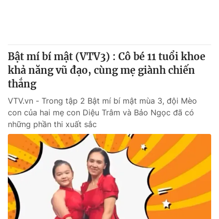
Giấy phép hoạt động báo in và báo điện tử số 483/GP-BTTTT
cấp ngày 29/12/2023
Tổng Biên tập:
Vũ Thanh Thủy
Phó Tổng Biên tập:
Nguyễn Thị Mỹ Hạnh, Phạm Quốc Thắng,
Bật mí bí mật (VTV3) : Cô bé 11 tuổi khoe
Nguyễn Trọng Ninh
Tổng đài VTV:
khả năng vũ đạo, cùng mẹ giành chiến
024.38 355 931 - 024.38 355 932
Ðiện thoại Thời báo VTV:
thắng
024.66 897 897
Email:
toasoan@vtv.vn
VTV.vn - Trong tập 2 Bật mí bí mật mùa 3, đội Mèo
Liên hệ quảng cáo:
024-7300.7108
con của hai mẹ con Diệu Trâm và Bảo Ngọc đã có
những phần thi xuất sắc