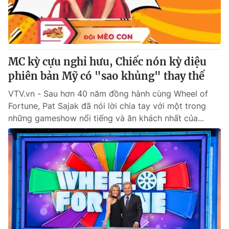
® Cấm sao chép dưới mọi hình thức nếu không có sự chấp
thuận bằng văn bản. Ghi rõ nguồn VTV.vn khi phát hành lại
thông tin từ website này.
MC kỳ cựu nghỉ hưu, Chiếc nón kỳ diệu
phiên bản Mỹ có "sao khủng" thay thế
VTV.vn - Sau hơn 40 năm đồng hành cùng Wheel of
Fortune, Pat Sajak đã nói lời chia tay với một trong
những gameshow nổi tiếng và ăn khách nhất của...