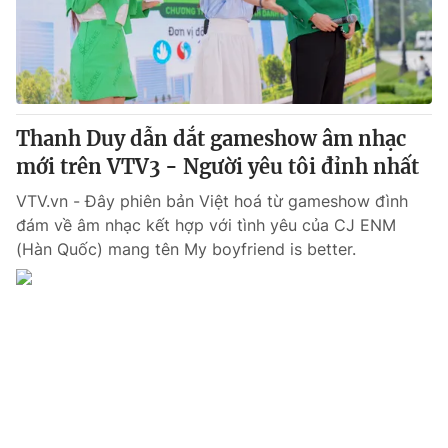
Thị trường 24h
Tấm lòng Việt
VTV4
Vươn mình bằng AI
VTV9
VTV8
Thanh Duy dẫn dắt gameshow âm nhạc
mới trên VTV3 - Người yêu tôi đỉnh nhất
Liên hệ tòa soạn
English
VTV.vn - Đây phiên bản Việt hoá từ gameshow đình
đám về âm nhạc kết hợp với tình yêu của CJ ENM
(Hàn Quốc) mang tên My boyfriend is better.
THỜI BÁO VTV
Theo dõi báo trên
Cơ quan chủ quản:
Đài Truyền hình Việt Nam
Cơ quan báo chí:
Thời báo VTV