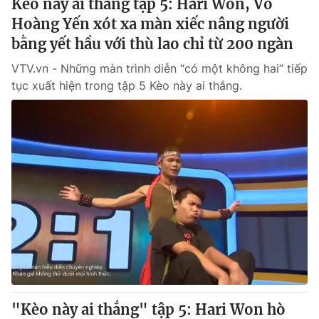
Kèo này ai thắng tập 5: Hari Won, Võ
Hoàng Yến xót xa màn xiếc nâng người
bằng yết hầu với thù lao chỉ từ 200 ngàn
VTV.vn - Những màn trình diễn “có một không hai” tiếp
tục xuất hiện trong tập 5 Kèo này ai thắng.
"Kèo này ai thắng" tập 5: Hari Won hò