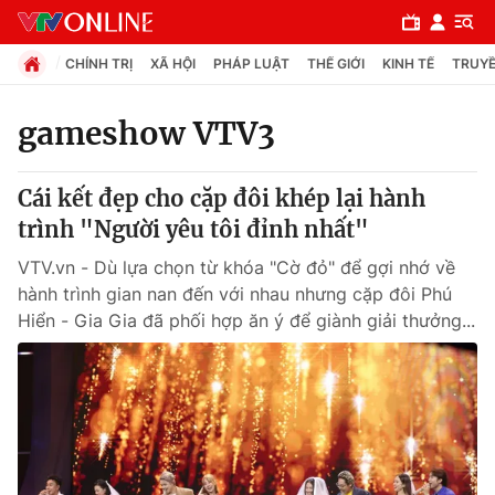
CHÍNH TRỊ
XÃ HỘI
PHÁP LUẬT
THẾ GIỚI
KINH TẾ
TRUYỀ
gameshow VTV3
Chuyên mục
Cái kết đẹp cho cặp đôi khép lại hành
Chính trị
trình "Người yêu tôi đỉnh nhất"
VTV.vn - Dù lựa chọn từ khóa "Cờ đỏ" để gợi nhớ về
Xã hội
hành trình gian nan đến với nhau nhưng cặp đôi Phú
Hiển - Gia Gia đã phối hợp ăn ý để giành giải thưởng...
Pháp luật
Y tế
Thế giới