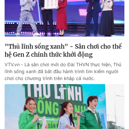
Giao lưu trực tuyến
Sản phẩm
Lịch phát sóng
Thị trường
Tư vấn
Chuyên mục khác
"Thủ lĩnh sống xanh" - Sân chơi cho thế
Emagazine
Podcast
hệ Gen Z chính thức khởi động
VTV.vn - Là sân chơi mới do Đài THVN thực hiện, Thủ
Photo
Infographic
lĩnh sống xanh đã bắt đầu hành trình tìm kiếm người
chơi cho chương trình trên khắp cả nước.
Video
Shorts video
VTV Money
VTV Thể thao
VTV Sức khoẻ
Bất động sản