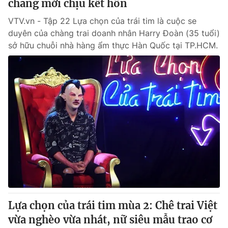
chang mới chịu kết hôn
VTV.vn - Tập 22 Lựa chọn của trái tim là cuộc se
duyên của chàng trai doanh nhân Harry Đoàn (35 tuổi)
sở hữu chuỗi nhà hàng ẩm thực Hàn Quốc tại TP.HCM.
Lựa chọn của trái tim mùa 2: Chê trai Việt
vừa nghèo vừa nhát, nữ siêu mẫu trao cơ