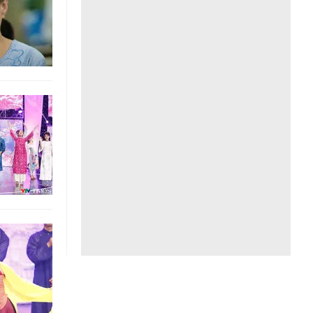
Liên hệ toà soạn
hệ tương lai