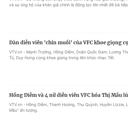
và sự ủng hộ của khán giả chính là động lực lớn nhất để bà tiếp
Giải trí
Đời sống
Điện ảnh
Du lịch
Dàn diễn viên 'chín muồi' của VFC khoe giọng c
Âm nhạc
Làm đẹp
VTV.vn - Mạnh Trường, Hồng Diễm, Doãn Quốc Đam, Lương Thu 
Tú, Duy Hưng cùng khoe giọng trong liên khúc nhạc Tết.
Sao
Chất lượng cuộc sốn
Hồng Diễm và 4 nữ diễn viên VFC hóa Thị Mầu lú
VTV.vn - Hồng Diễm, Thanh Hương, Thu Quỳnh, Huyền Lizzie, L
Mầu" ấn tượng.