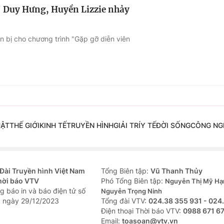
u' Duy Hưng, Huyền Lizzie nhảy
ẩn bị cho chương trình "Gặp gỡ diễn viên
UẬT
THẾ GIỚI
KINH TẾ
TRUYỀN HÌNH
GIẢI TRÍ
Y TẾ
ĐỜI SỐNG
CÔNG NG
Đài Truyền hình Việt Nam
Tổng Biên tập:
Vũ Thanh Thủy
hời báo VTV
Phó Tổng Biên tập:
Nguyễn Thị Mỹ Hạ
g báo in và báo điện tử số
Nguyễn Trọng Ninh
 ngày 29/12/2023
Tổng đài VTV:
024.38 355 931 - 024
Ðiện thoại Thời báo VTV:
0988 671 6
Email:
toasoan@vtv.vn