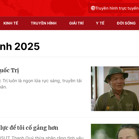
Truyền hình trực tuyến
KINH TẾ
TRUYỀN HÌNH
GIẢI TRÍ
Y TẾ
ĐỜI SỐNG
Pháp luật
Y tế
ình 2025
Truyền hình
Multimedia
uốc Trị
Phim VTV
Video
rị luôn là ngọn lửa rực sáng, truyền tải
hân.
Hậu trường
Shorts video
Nhân vật
Podcast
Khán giả
EMagazine
Giải sao mai
Photo
lực để tôi cố gắng hơn
Infographic
 NSƯT Thanh Quý thừa nhận rằng tình yêu