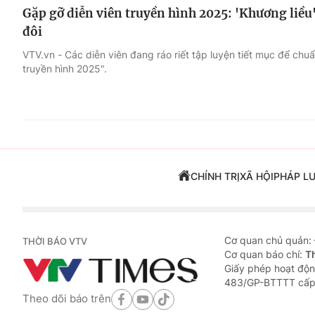
Gặp gỡ diễn viên truyền hình 2025: 'Khương liề
đôi
VTV.vn - Các diễn viên đang ráo riết tập luyện tiết mục để chu
truyền hình 2025".
CHÍNH TRỊ
XÃ HỘI
PHÁP L
Cơ quan chủ quản:
THỜI BÁO VTV
Cơ quan báo chí:
T
Giấy phép hoạt độn
483/GP-BTTTT cấp
Theo dõi báo trên