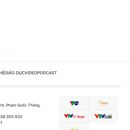
HỆ
GIÁO DỤC
VIDEO
PODCAST
nh, Phạm Quốc Thắng,
.38 355 932
71