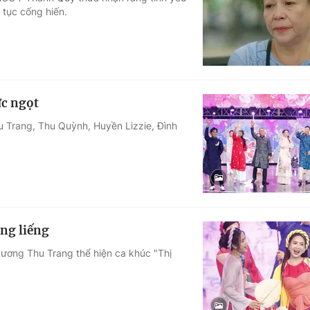
 tục cống hiến.
Góc ảnh
Giáo dục
Công nghệ
Tuyển sinh
Hitech Công ng
ực ngọt
Học trực tuyến
Sản phẩm
Trang, Thu Quỳnh, Huyền Lizzie, Đình
g
Thị trường
Tư vấn
ng liếng
ương Thu Trang thể hiện ca khúc "Thị