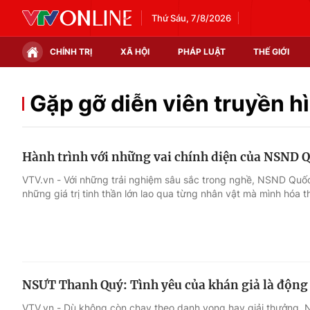
Thứ Sáu, 7/8/2026
CHÍNH TRỊ
XÃ HỘI
PHÁP LUẬT
THẾ GIỚI
Chính trị
Xã hội
Gặp gỡ diễn viên truyền h
Thế giới
Kinh tế
Hành trình với những vai chính diện của NSND Q
Tin tức
Tài chính
VTV.vn - Với những trải nghiệm sâu sắc trong nghề, NSND Quốc T
những giá trị tinh thần lớn lao qua từng nhân vật mà mình hóa t
Thế giới đó đây
Thị trường
Câu chuyện quốc tế
Góc doanh nghiệp
Dữ liệu và đời sống
NSƯT Thanh Quý: Tình yêu của khán giả là động 
VTV.vn - Dù không còn chạy theo danh vọng hay giải thưởng,