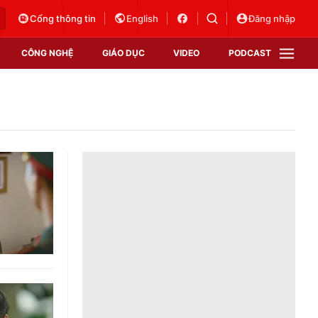
Cổng thông tin
English
Đăng nhập
CÔNG NGHỆ
GIÁO DỤC
VIDEO
PODCAST
VTV Money
VTV Thể thao
VTV Sức khoẻ
Bất động sản
Thị trường 24h
Tấm lòng Việt
Vươn mình bằng AI
VTV4
VTV8
VTV9
Lịch phát sóng
Giao lưu trực tuyến
Sự kiện