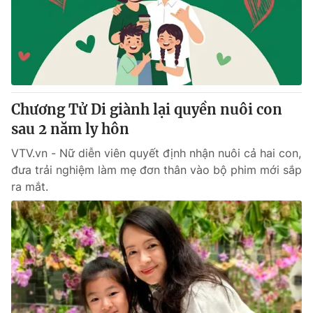
Tin tức
Kinh tế
Thế giới đó đây
Tài chính
Dữ liệu và đời sống
Câu chuyện quốc tế
Thị trường
Chương Tử Di giành lại quyền nuôi con
Truyền hình
Góc doanh nghiệp
sau 2 năm ly hôn
Phim VTV
Giải trí
VTV.vn - Nữ diễn viên quyết định nhận nuôi cả hai con,
Hậu trường
đưa trải nghiệm làm mẹ đơn thân vào bộ phim mới sắp
Điện ảnh
ra mắt.
Đời sống
Nhân vật
Âm nhạc
Du lịch
Khán giả
Giáo dục
Sao
Làm đẹp
Giải sao mai
Tuyển sinh
Công nghệ
Chất lượng cuộc sống
Học trực tuyến
Hitech Công nghệ tương lai