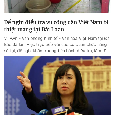
Thị trường 24h
Tấm lòng Việt
VTV4
Vươn mình bằng AI
Đề nghị điều tra vụ công dân Việt Nam bị
thiệt mạng tại Đài Loan
VTV9
VTV8
VTV.vn - Văn phòng Kinh tế - Văn hóa Việt Nam tại Đài
Bắc đã làm việc trực tiếp với các cơ quan chức năng
Liên hệ tòa soạn
English
sở tại, đề nghị khẩn trương tiến hành điều tra, làm rõ...
THỜI BÁO VTV
Theo dõi báo trên
Cơ quan chủ quản:
Đài Truyền hình Việt Nam