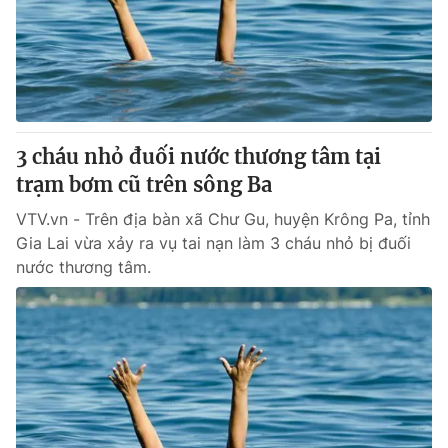
Tin tức
Kinh tế
Thế giới đó đây
Tài chính
Dữ liệu và đời sống
Câu chuyện quốc tế
Thị trường
3 cháu nhỏ đuối nước thương tâm tại
Truyền hình
Góc doanh nghiệp
trạm bơm cũ trên sông Ba
Phim VTV
Giải trí
VTV.vn - Trên địa bàn xã Chư Gu, huyện Krông Pa, tỉnh
Hậu trường
Gia Lai vừa xảy ra vụ tai nạn làm 3 cháu nhỏ bị đuối
Điện ảnh
nước thương tâm.
Đời sống
Nhân vật
Âm nhạc
Du lịch
Khán giả
Giáo dục
Sao
Làm đẹp
Giải sao mai
Tuyển sinh
Công nghệ
Chất lượng cuộc sống
Học trực tuyến
Hitech Công nghệ tương lai