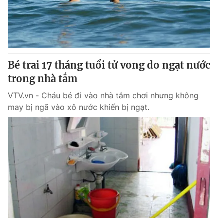
Giao lưu trực tuyến
Sản phẩm
Lịch phát sóng
Thị trường
Tư vấn
Bé trai 17 tháng tuổi tử vong do ngạt nước
Chuyên mục khác
trong nhà tắm
Emagazine
Podcast
VTV.vn - Cháu bé đi vào nhà tắm chơi nhưng không
may bị ngã vào xô nước khiến bị ngạt.
Photo
Infographic
Video
Shorts video
VTV Money
VTV Thể thao
VTV Sức khoẻ
Bất động sản