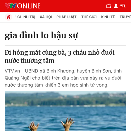
CHÍNH TRỊ
XÃ HỘI
PHÁP LUẬT
THẾ GIỚI
KINH TẾ
TRUYỀ
gia đình lo hậu sự
Chuyên mục
Đi hóng mát cùng bà, 3 cháu nhỏ đuối
Chính trị
nước thương tâm
VTV.vn - UBND xã Bình Khương, huyện Bình Sơn, tỉnh
Xã hội
Quảng Ngãi cho biết trên địa bàn vừa xảy ra vụ đuối
nước thương tâm khiến 3 em học sinh tử vong.
Pháp luật
Y tế
Thế giới