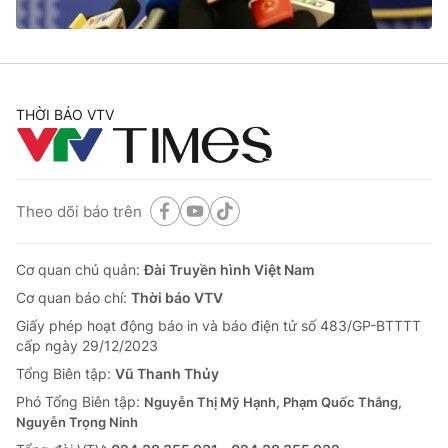
Cơ quan báo chí:
Thời báo VTV
Giấy phép hoạt động báo in và báo điện tử số 483/GP-BTTTT
cấp ngày 29/12/2023
Tổng Biên tập:
Vũ Thanh Thủy
THỜI BÁO VTV
Phó Tổng Biên tập:
Nguyễn Thị Mỹ Hạnh, Phạm Quốc Thắng,
Nguyễn Trọng Ninh
Tổng đài VTV:
024.38 355 931 - 024.38 355 932
Ðiện thoại Thời báo VTV:
024.66 897 897
Theo dõi báo trên
Email:
toasoan@vtv.vn
Liên hệ quảng cáo:
024-7300.7108
Cơ quan chủ quản:
Đài Truyền hình Việt Nam
Cơ quan báo chí:
Thời báo VTV
Giấy phép hoạt động báo in và báo điện tử số 483/GP-BTTTT
cấp ngày 29/12/2023
Tổng Biên tập:
Vũ Thanh Thủy
Phó Tổng Biên tập:
Nguyễn Thị Mỹ Hạnh, Phạm Quốc Thắng,
Nguyễn Trọng Ninh