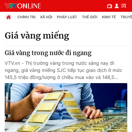
CHÍNH TRỊ
XÃ HỘI
PHÁP LUẬT
THẾ GIỚI
KINH TẾ
TRUYỀ
Giá vàng miếng
Chuyên mục
Giá vàng trong nước đi ngang
Chính trị
VTV.vn - Thị trường vàng trong nước sáng nay đi
ngang, giá vàng miếng SJC tiếp tục giao dịch ở mức
Xã hội
145,5 triệu đồng/lượng ở chiều mua vào và 148,5...
Pháp luật
Y tế
Thế giới