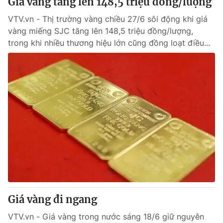
Giá vàng tăng lên 148,5 triệu đồng/lượng
Giấy phép hoạt động báo in và báo điện tử số 483/GP-BTTTT
cấp ngày 29/12/2023
VTV.vn - Thị trường vàng chiều 27/6 sôi động khi giá
vàng miếng SJC tăng lên 148,5 triệu đồng/lượng,
Tổng Biên tập:
Vũ Thanh Thủy
trong khi nhiều thương hiệu lớn cũng đồng loạt điều...
Phó Tổng Biên tập:
Nguyễn Thị Mỹ Hạnh, Phạm Quốc Thắng,
Nguyễn Trọng Ninh
Tổng đài VTV:
024.38 355 931 - 024.38 355 932
Ðiện thoại Thời báo VTV:
024.66 897 897
Email:
toasoan@vtv.vn
Liên hệ quảng cáo:
024-7300.7108
Giá vàng đi ngang
VTV.vn - Giá vàng trong nước sáng 18/6 giữ nguyên