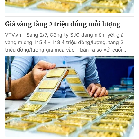
Giao lưu trực tuyến
Sản phẩm
Lịch phát sóng
Thị trường
Giá vàng tăng 2 triệu đồng mỗi lượng
Tư vấn
VTV.vn - Sáng 2/7, Công ty SJC đang niêm yết giá
Chuyên mục khác
vàng miếng 145,4 - 148,4 triệu đồng/lượng, tăng 2
triệu đồng/lượng giá mua vào - bán ra so với cuối...
Emagazine
Podcast
Photo
Infographic
Video
Shorts video
VTV Money
VTV Thể thao
VTV Sức khoẻ
Bất động sản