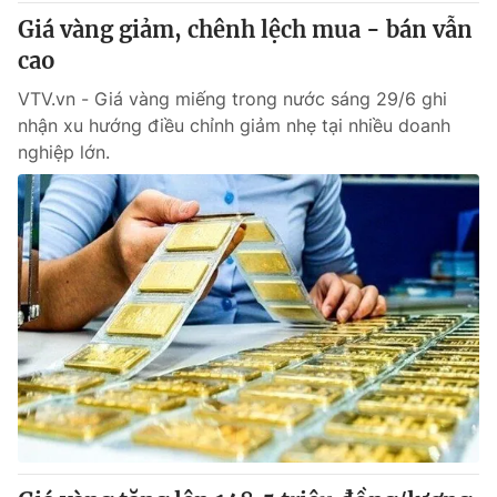
Thị trường 24h
Tấm lòng Việt
Giá vàng giảm, chênh lệch mua - bán vẫn
cao
VTV4
Vươn mình bằng AI
VTV.vn - Giá vàng miếng trong nước sáng 29/6 ghi
nhận xu hướng điều chỉnh giảm nhẹ tại nhiều doanh
VTV9
VTV8
nghiệp lớn.
Liên hệ tòa soạn
English
THỜI BÁO VTV
Theo dõi báo trên
Cơ quan chủ quản:
Đài Truyền hình Việt Nam
Cơ quan báo chí:
Thời báo VTV