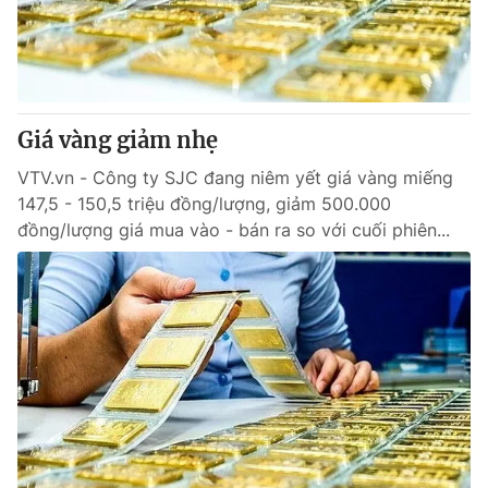
Tin tức
Kinh tế
Thế giới đó đây
Tài chính
Dữ liệu và đời sống
Câu chuyện quốc tế
Thị trường
Giá vàng giảm nhẹ
Truyền hình
Góc doanh nghiệp
VTV.vn - Công ty SJC đang niêm yết giá vàng miếng
147,5 - 150,5 triệu đồng/lượng, giảm 500.000
Phim VTV
đồng/lượng giá mua vào - bán ra so với cuối phiên...
Giải trí
Hậu trường
Điện ảnh
Đời sống
Nhân vật
Âm nhạc
Du lịch
Khán giả
Giáo dục
Sao
Làm đẹp
Giải sao mai
Tuyển sinh
Công nghệ
Chất lượng cuộc sống
Học trực tuyến
Hitech Công nghệ tương lai