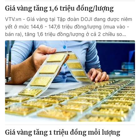
Thị trường 24h
Tấm lòng Việt
Giá vàng tăng 1,6 triệu đồng/lượng
VTV.vn - Giá vàng tại Tập đoàn DOJI đang được niêm
VTV4
Vươn mình bằng AI
yết ở mức 144,6 - 147,6 triệu đồng/lượng (mua vào -
bán ra), tăng 1,6 triệu đồng/lượng ở cả 2 chiều so...
VTV9
VTV8
Liên hệ tòa soạn
English
THỜI BÁO VTV
Theo dõi báo trên
Cơ quan chủ quản:
Đài Truyền hình Việt Nam
Giá vàng tăng 1 triệu đồng mỗi lượng
Cơ quan báo chí:
Thời báo VTV