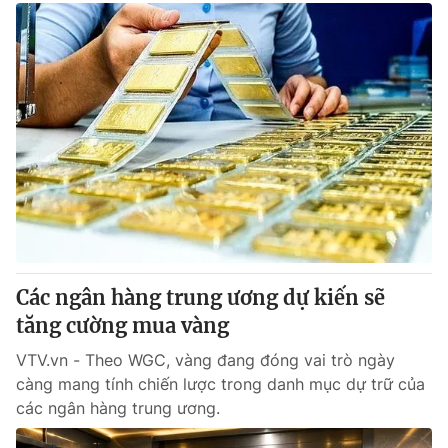
® Cấm sao chép dưới mọi hình thức nếu không có sự chấp
thuận bằng văn bản. Ghi rõ nguồn VTV.vn khi phát hành lại
thông tin từ website này.
Các ngân hàng trung ương dự kiến sẽ
tăng cường mua vàng
VTV.vn - Theo WGC, vàng đang đóng vai trò ngày
càng mang tính chiến lược trong danh mục dự trữ của
các ngân hàng trung ương.