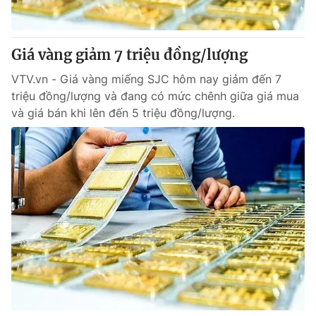
Giao lưu trực tuyến
Sản phẩm
Lịch phát sóng
Thị trường
Giá vàng giảm 7 triệu đồng/lượng
Tư vấn
VTV.vn - Giá vàng miếng SJC hôm nay giảm đến 7
Chuyên mục khác
triệu đồng/lượng và đang có mức chênh giữa giá mua
và giá bán khi lên đến 5 triệu đồng/lượng.
Emagazine
Podcast
Photo
Infographic
Video
Shorts video
VTV Money
VTV Thể thao
VTV Sức khoẻ
Bất động sản