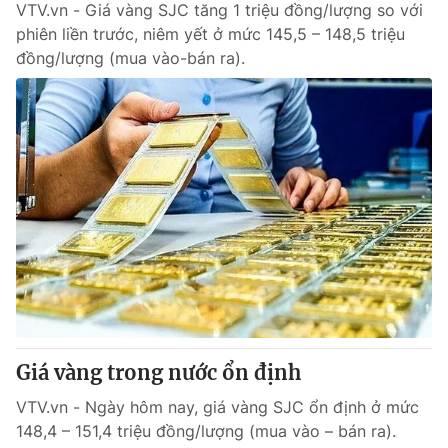
VTV.vn - Giá vàng SJC tăng 1 triệu đồng/lượng so với
Giấy phép hoạt động báo in và báo điện tử số 483/GP-BTTTT
phiên liền trước, niêm yết ở mức 145,5 – 148,5 triệu
cấp ngày 29/12/2023
đồng/lượng (mua vào-bán ra).
Tổng Biên tập:
Vũ Thanh Thủy
Phó Tổng Biên tập:
Nguyễn Thị Mỹ Hạnh, Phạm Quốc Thắng,
Nguyễn Trọng Ninh
Tổng đài VTV:
024.38 355 931 - 024.38 355 932
Ðiện thoại Thời báo VTV:
024.66 897 897
Email:
toasoan@vtv.vn
Liên hệ quảng cáo:
024-7300.7108
Giá vàng trong nước ổn định
VTV.vn - Ngày hôm nay, giá vàng SJC ổn định ở mức
148,4 – 151,4 triệu đồng/lượng (mua vào – bán ra).