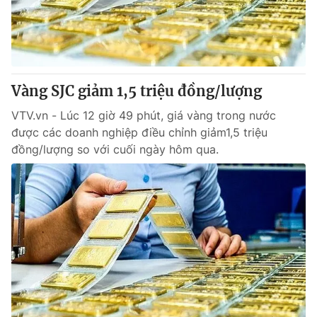
Tin tức
Kinh tế
Thế giới đó đây
Tài chính
Dữ liệu và đời sống
Câu chuyện quốc tế
Thị trường
Vàng SJC giảm 1,5 triệu đồng/lượng
Truyền hình
Góc doanh nghiệp
VTV.vn - Lúc 12 giờ 49 phút, giá vàng trong nước
được các doanh nghiệp điều chỉnh giảm1,5 triệu
Phim VTV
đồng/lượng so với cuối ngày hôm qua.
Giải trí
Hậu trường
Điện ảnh
Đời sống
Nhân vật
Âm nhạc
Du lịch
Khán giả
Giáo dục
Sao
Làm đẹp
Giải sao mai
Tuyển sinh
Công nghệ
Chất lượng cuộc sống
Học trực tuyến
Hitech Công nghệ tương lai