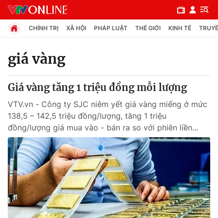
CHÍNH TRỊ
XÃ HỘI
PHÁP LUẬT
THẾ GIỚI
KINH TẾ
TRUYỀ
giá vàng
Chuyên mục
Giá vàng tăng 1 triệu đồng mỗi lượng
Chính trị
VTV.vn - Công ty SJC niêm yết giá vàng miếng ở mức
138,5 – 142,5 triệu đồng/lượng, tăng 1 triệu
Xã hội
đồng/lượng giá mua vào - bán ra so với phiên liền...
Pháp luật
Y tế
Thế giới