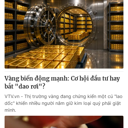
Vàng biến động mạnh: Cơ hội đầu tư hay
bắt "dao rơi"?
VTV.vn - Thị trường vàng đang chứng kiến một cú "lao
dốc" khiến nhiều người nắm giữ kim loại quý phải giật
mình.