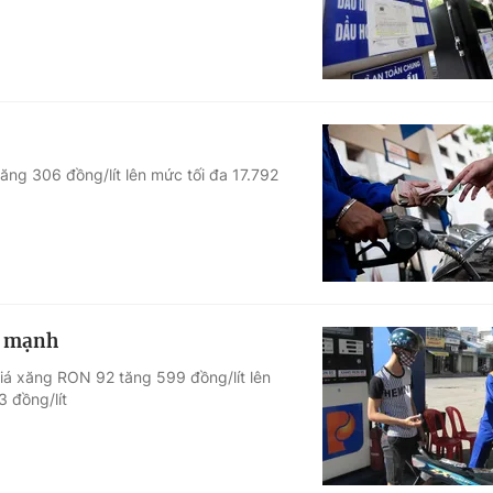
tăng 306 đồng/lít lên mức tối đa 17.792
g mạnh
, giá xăng RON 92 tăng 599 đồng/lít lên
3 đồng/lít