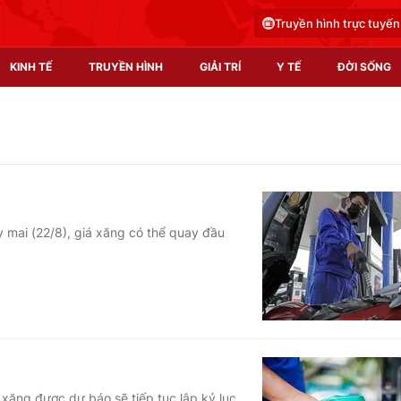
Truyền hình trực tuyến
KINH TẾ
TRUYỀN HÌNH
GIẢI TRÍ
Y TẾ
ĐỜI SỐNG
Pháp luật
Y tế
Truyền hình
Multimedia
Phim VTV
Video
 mai (22/8), giá xăng có thể quay đầu
Hậu trường
Shorts video
Nhân vật
Podcast
Khán giả
EMagazine
Giải sao mai
Photo
Infographic
 xăng được dự báo sẽ tiếp tục lập kỷ lục