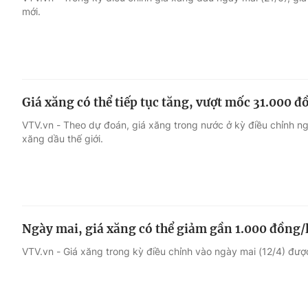
mới.
Giải trí
Đời sống
Điện ảnh
Du lịch
Giá xăng có thể tiếp tục tăng, vượt mốc 31.000 đ
Âm nhạc
Làm đẹp
VTV.vn - Theo dự đoán, giá xăng trong nước ở kỳ điều chỉnh n
xăng dầu thế giới.
Sao
Chất lượng cuộc sốn
Ngày mai, giá xăng có thể giảm gần 1.000 đồng/l
VTV.vn - Giá xăng trong kỳ điều chỉnh vào ngày mai (12/4) đượ