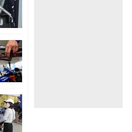
Liên hệ toà soạn
hệ tương lai