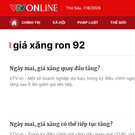
Thứ Sáu, 7/8/2026
CHÍNH TRỊ
XÃ HỘI
PHÁP LUẬT
THẾ GIỚI
Chính trị
Xã hội
giá xăng ron 92
Thế giới
Kinh tế
Ngày mai, giá xăng quay đầu tăng?
Tin tức
Tài chính
VTV.vn - Một số doanh nghiệp dự báo, trong kỳ điều chỉnh ngày
tăng sau 5 lần giảm giá liên tiếp.
Thế giới đó đây
Thị trường
Câu chuyện quốc tế
Góc doanh nghiệp
Dữ liệu và đời sống
Ngày mai, giá xăng có thể tiếp tục tăng?
VTV.vn - Trong kỳ điều chỉnh giá xăng dầu ngày mai (21/6), giá