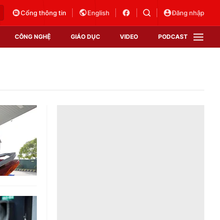
Cổng thông tin
English
Đăng nhập
CÔNG NGHỆ
GIÁO DỤC
VIDEO
PODCAST
VTV Money
VTV Thể thao
VTV Sức khoẻ
Bất động sản
Thị trường 24h
Tấm lòng Việt
Vươn mình bằng AI
VTV4
VTV8
VTV9
Lịch phát sóng
Giao lưu trực tuyến
Sự kiện