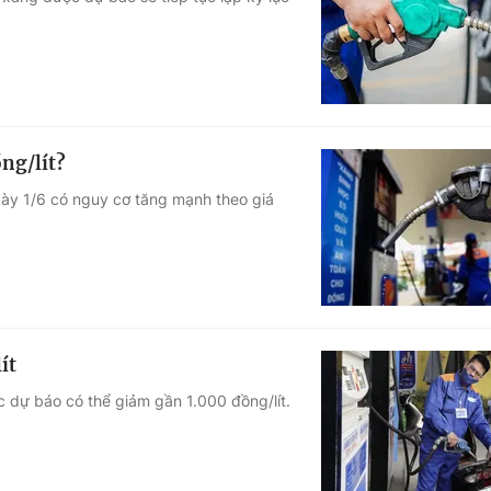
Góc ảnh
Giáo dục
Công nghệ
Tuyển sinh
Hitech Công ng
ồng/lít?
Học trực tuyến
Sản phẩm
gày 1/6 có nguy cơ tăng mạnh theo giá
g
Thị trường
Tư vấn
ít
c dự báo có thể giảm gần 1.000 đồng/lít.