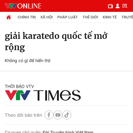
CHÍNH TRỊ
XÃ HỘI
PHÁP LUẬT
THẾ GIỚI
KINH TẾ
TRUYỀ
giải karatedo quốc tế mở
rộng
Chuyên mục
Chính trị
Không có gì để hiển thị!
Xã hội
THỜI BÁO VTV
Pháp luật
Y tế
Theo dõi báo trên
Thế giới
Cơ quan chủ quản:
Đài Truyền hình Việt Nam