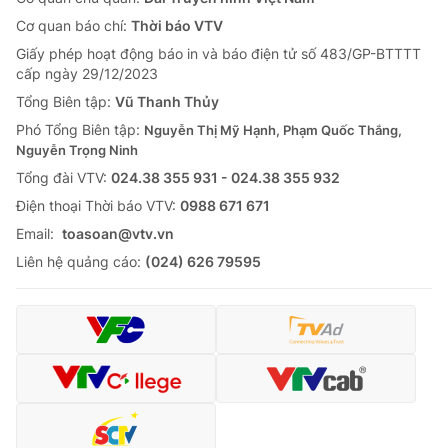
Tin tức
Cơ quan báo chí:
Thời báo VTV
Kinh tế
Giấy phép hoạt động báo in và báo điện tử số 483/GP-BTTTT
Thế giới đó đây
cấp ngày 29/12/2023
Tài chính
Dữ liệu và đời sống
Tổng Biên tập:
Vũ Thanh Thủy
Câu chuyện quốc tế
Thị trường
Phó Tổng Biên tập:
Nguyễn Thị Mỹ Hạnh, Phạm Quốc Thắng,
Nguyễn Trọng Ninh
Truyền hình
Góc doanh nghiệp
Tổng đài VTV:
024.38 355 931 - 024.38 355 932
Phim VTV
Ðiện thoại Thời báo VTV:
0988 671 671
Giải trí
Email:
toasoan@vtv.vn
Hậu trường
Điện ảnh
Liên hệ quảng cáo:
(024) 626 79595
Đời sống
Nhân vật
Âm nhạc
Du lịch
Khán giả
Giáo dục
Sao
Làm đẹp
Giải sao mai
Tuyển sinh
Công nghệ
Chất lượng cuộc sống
Học trực tuyến
Hitech Công nghệ tương lai