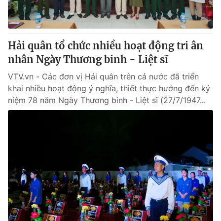
® Cấm sao chép dưới mọi hình thức nếu không có sự chấp
thuận bằng văn bản. Ghi rõ nguồn VTV.vn khi phát hành lại
Hải quân tổ chức nhiều hoạt động tri ân
thông tin từ website này.
nhân Ngày Thương binh - Liệt sĩ
VTV.vn - Các đơn vị Hải quân trên cả nước đã triển
khai nhiều hoạt động ý nghĩa, thiết thực hướng đến kỷ
niệm 78 năm Ngày Thương binh - Liệt sĩ (27/7/1947...