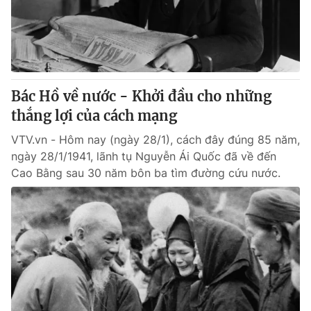
Thị trường 24h
Tấm lòng Việt
VTV4
Vươn mình bằng AI
VTV9
VTV8
Bác Hồ về nước - Khởi đầu cho những
thắng lợi của cách mạng
Liên hệ tòa soạn
English
VTV.vn - Hôm nay (ngày 28/1), cách đây đúng 85 năm,
ngày 28/1/1941, lãnh tụ Nguyễn Ái Quốc đã về đến
Cao Bằng sau 30 năm bôn ba tìm đường cứu nước.
THỜI BÁO VTV
Theo dõi báo trên
Cơ quan chủ quản:
Đài Truyền hình Việt Nam
Cơ quan báo chí:
Thời báo VTV