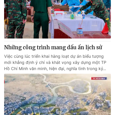
Tin tức
Kinh tế
Thế giới đó đây
Tài chính
Dữ liệu và đời sống
Câu chuyện quốc tế
Thị trường
Truyền hình
Góc doanh nghiệp
Những công trình mang dấu ấn lịch sử
Phim VTV
Giải trí
Việc cùng lúc triển khai hàng loạt dự án biểu tượng
Hậu trường
mới khẳng định ý chí và khát vọng xây dựng một TP
Điện ảnh
Hồ Chí Minh văn minh, hiện đại, nghĩa tình trong kỷ...
Đời sống
Nhân vật
Âm nhạc
Du lịch
Khán giả
Giáo dục
Sao
Làm đẹp
Giải sao mai
Tuyển sinh
Công nghệ
Chất lượng cuộc sống
Học trực tuyến
Hitech Công nghệ tương lai