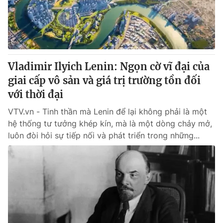
Giao lưu trực tuyến
Sản phẩm
Lịch phát sóng
Thị trường
Tư vấn
Vladimir Ilyich Lenin: Ngọn cờ vĩ đại của
Chuyên mục khác
giai cấp vô sản và giá trị trường tồn đối
Emagazine
Podcast
với thời đại
VTV.vn - Tinh thần mà Lenin để lại không phải là một
Photo
Infographic
hệ thống tư tưởng khép kín, mà là một dòng chảy mở,
luôn đòi hỏi sự tiếp nối và phát triển trong những...
Video
Shorts video
VTV Money
VTV Thể thao
VTV Sức khoẻ
Bất động sản