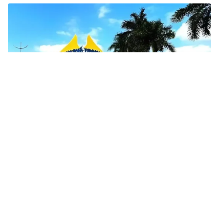
Tin mới
Video
Live
Emagazine
Trang chủ
Tổng Bí thư Tô Lâm dâng hương tưởng
niệm Thủ tướng Phạm Văn Đồng
VTV.vn - Chiều 3/2, Tổng Bí thư Tô Lâm đã tới dâng
hương tưởng niệm Thủ tướng Chính phủ Phạm Văn
Đồng tại nhà riêng.