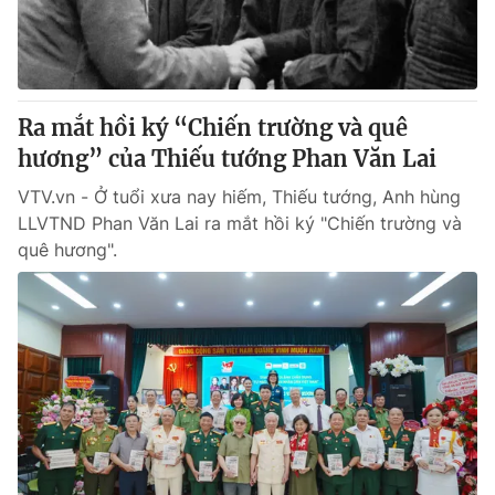
Giấy phép hoạt động báo in và báo điện tử số 483/GP-BTTTT
cấp ngày 29/12/2023
Tổng Biên tập:
Vũ Thanh Thủy
Phó Tổng Biên tập:
Nguyễn Thị Mỹ Hạnh, Phạm Quốc Thắng,
Ra mắt hồi ký “Chiến trường và quê
Nguyễn Trọng Ninh
Tổng đài VTV:
hương” của Thiếu tướng Phan Văn Lai
024.38 355 931 - 024.38 355 932
Ðiện thoại Thời báo VTV:
024.66 897 897
VTV.vn - Ở tuổi xưa nay hiếm, Thiếu tướng, Anh hùng
Email:
toasoan@vtv.vn
LLVTND Phan Văn Lai ra mắt hồi ký "Chiến trường và
Liên hệ quảng cáo:
024-7300.7108
quê hương".