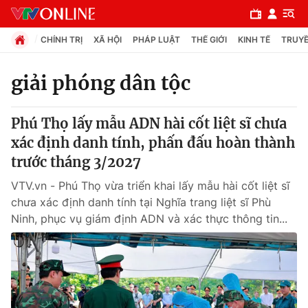
CHÍNH TRỊ
XÃ HỘI
PHÁP LUẬT
THẾ GIỚI
KINH TẾ
TRUYỀ
giải phóng dân tộc
Chuyên mục
Phú Thọ lấy mẫu ADN hài cốt liệt sĩ chưa
Chính trị
xác định danh tính, phấn đấu hoàn thành
trước tháng 3/2027
Xã hội
VTV.vn - Phú Thọ vừa triển khai lấy mẫu hài cốt liệt sĩ
chưa xác định danh tính tại Nghĩa trang liệt sĩ Phù
Pháp luật
Ninh, phục vụ giám định ADN và xác thực thông tin...
Y tế
Thế giới