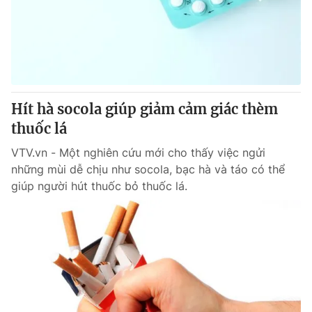
Tin tức
Kinh tế
Thế giới đó đây
Tài chính
Dữ liệu và đời sống
Câu chuyện quốc tế
Thị trường
Hít hà socola giúp giảm cảm giác thèm
Truyền hình
Góc doanh nghiệp
thuốc lá
Phim VTV
Giải trí
VTV.vn - Một nghiên cứu mới cho thấy việc ngửi
Hậu trường
những mùi dễ chịu như socola, bạc hà và táo có thể
Điện ảnh
giúp người hút thuốc bỏ thuốc lá.
Đời sống
Nhân vật
Âm nhạc
Du lịch
Khán giả
Giáo dục
Sao
Làm đẹp
Giải sao mai
Tuyển sinh
Công nghệ
Chất lượng cuộc sống
Học trực tuyến
Hitech Công nghệ tương lai