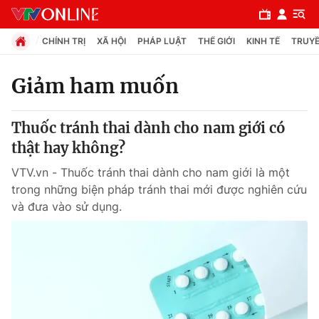
CHÍNH TRỊ
XÃ HỘI
PHÁP LUẬT
THẾ GIỚI
KINH TẾ
TRUYỀ
Giảm ham muốn
Chuyên mục
Thuốc tránh thai dành cho nam giới có
Chính trị
thật hay không?
VTV.vn - Thuốc tránh thai dành cho nam giới là một
Xã hội
trong những biện pháp tránh thai mới được nghiên cứu
và đưa vào sử dụng.
Pháp luật
Y tế
Thế giới