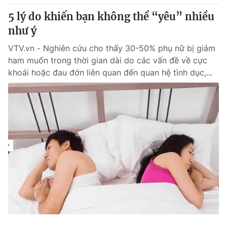
5 lý do khiến bạn không thể “yêu” nhiều
như ý
VTV.vn - Nghiên cứu cho thấy 30-50% phụ nữ bị giảm
® Cấm sao chép dưới mọi hình thức nếu không có sự chấp
thuận bằng văn bản. Ghi rõ nguồn VTV.vn khi phát hành lại
ham muốn trong thời gian dài do các vấn đề về cực
thông tin từ website này.
khoái hoặc đau đớn liên quan đến quan hệ tình dục,...