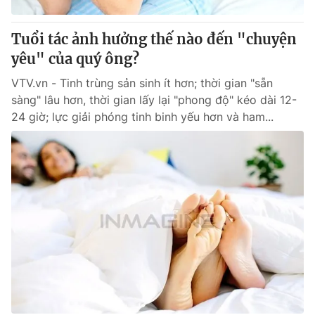
Cơ quan báo chí:
Thời báo VTV
Tuổi tác ảnh hưởng thế nào đến "chuyện
Giấy phép hoạt động báo in và báo điện tử số 483/GP-BTTTT
cấp ngày 29/12/2023
yêu" của quý ông?
Tổng Biên tập:
Vũ Thanh Thủy
VTV.vn - Tinh trùng sản sinh ít hơn; thời gian "sẵn
Phó Tổng Biên tập:
Nguyễn Thị Mỹ Hạnh, Phạm Quốc Thắng,
sàng" lâu hơn, thời gian lấy lại "phong độ" kéo dài 12-
Nguyễn Trọng Ninh
24 giờ; lực giải phóng tinh binh yếu hơn và ham...
Tổng đài VTV:
024.38 355 931 - 024.38 355 932
Ðiện thoại Thời báo VTV:
024.66 897 897
Email:
toasoan@vtv.vn
Liên hệ quảng cáo:
024-7300.7108