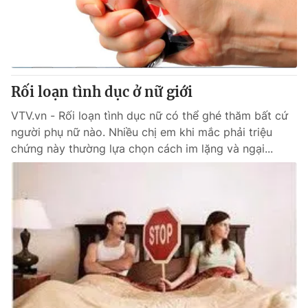
Giao lưu trực tuyến
Sản phẩm
Lịch phát sóng
Thị trường
Tư vấn
Rối loạn tình dục ở nữ giới
Chuyên mục khác
Emagazine
VTV.vn - Rối loạn tình dục nữ có thể ghé thăm bất cứ
Podcast
người phụ nữ nào. Nhiều chị em khi mắc phải triệu
chứng này thường lựa chọn cách im lặng và ngại...
Photo
Infographic
Video
Shorts video
VTV Money
VTV Thể thao
VTV Sức khoẻ
Bất động sản