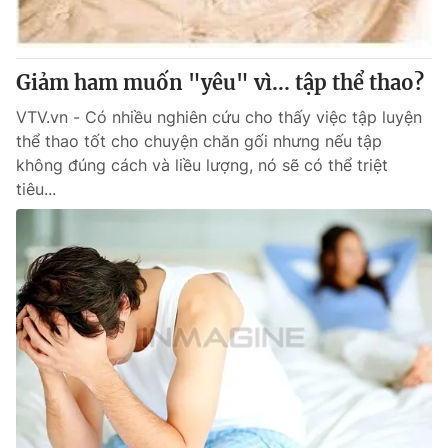
Thị trường 24h
Tấm lòng Việt
VTV4
Vươn mình bằng AI
Giảm ham muốn "yêu" vì... tập thể thao?
VTV.vn - Có nhiều nghiên cứu cho thấy việc tập luyện
VTV9
VTV8
thể thao tốt cho chuyện chăn gối nhưng nếu tập
không đúng cách và liều lượng, nó sẽ có thể triệt
Liên hệ tòa soạn
English
tiêu...
THỜI BÁO VTV
Theo dõi báo trên
Cơ quan chủ quản:
Đài Truyền hình Việt Nam