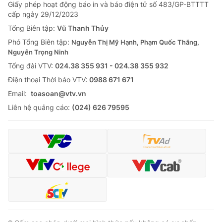
Giao lưu trực tuyến
Giấy phép hoạt động báo in và báo điện tử số 483/GP-BTTTT
Sản phẩm
cấp ngày 29/12/2023
Lịch phát sóng
Tổng Biên tập:
Vũ Thanh Thủy
Thị trường
Phó Tổng Biên tập:
Nguyễn Thị Mỹ Hạnh, Phạm Quốc Thắng,
Tư vấn
Nguyễn Trọng Ninh
Chuyên mục khác
Tổng đài VTV:
024.38 355 931 - 024.38 355 932
Ðiện thoại Thời báo VTV:
0988 671 671
Emagazine
Podcast
Email:
toasoan@vtv.vn
Liên hệ quảng cáo:
(024) 626 79595
Photo
Infographic
Video
Shorts video
VTV Money
VTV Thể thao
VTV Sức khoẻ
Bất động sản