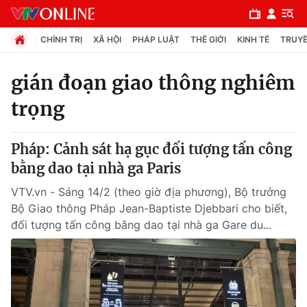
CHÍNH TRỊ
XÃ HỘI
PHÁP LUẬT
THẾ GIỚI
KINH TẾ
TRUYỀ
gián đoạn giao thông nghiêm
trọng
Chuyên mục
Chính trị
Pháp: Cảnh sát hạ gục đối tượng tấn công
bằng dao tại nhà ga Paris
Xã hội
VTV.vn - Sáng 14/2 (theo giờ địa phương), Bộ trưởng
Bộ Giao thông Pháp Jean-Baptiste Djebbari cho biết,
Pháp luật
đối tượng tấn công bằng dao tại nhà ga Gare du...
Y tế
Thế giới