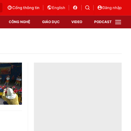
Cổng thông tin
English
Đăng nhập
CÔNG NGHỆ
GIÁO DỤC
VIDEO
PODCAST
VTV Money
VTV Thể thao
VTV Sức khoẻ
Bất động sản
Thị trường 24h
Tấm lòng Việt
Vươn mình bằng AI
VTV4
VTV8
VTV9
Lịch phát sóng
Giao lưu trực tuyến
Sự kiện