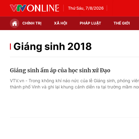
Thứ Sáu, 7/8/2026
CHÍNH TRỊ
XÃ HỘI
PHÁP LUẬT
THẾ GIỚI
Chính trị
Xã hội
Giáng sinh 2018
Thế giới
Kinh tế
Giáng sinh ấm áp của học sinh xứ Đạo
Tin tức
Tài chính
VTV.vn - Trong không khí náo nức của lễ Giáng sinh, phóng viê
thành phố Vinh và ghi lại khung cảnh diễn ra tại trường mầm n
Thế giới đó đây
Thị trường
Câu chuyện quốc tế
Góc doanh nghiệp
Dữ liệu và đời sống