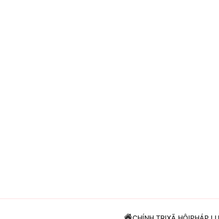
Giải trí
Đời sống
Điện ảnh
Du lịch
Âm nhạc
Làm đẹp
Sao
Chất lượng cuộc sốn
CHÍNH TRỊ
XÃ HỘI
PHÁP L