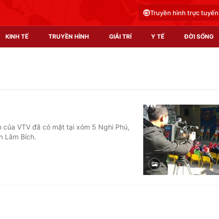
Truyền hình trực tuyến
KINH TẾ
TRUYỀN HÌNH
GIẢI TRÍ
Y TẾ
ĐỜI SỐNG
Pháp luật
Y tế
Truyền hình
Multimedia
Phim VTV
Video
n của VTV đã có mặt tại xóm 5 Nghi Phú,
on Lâm Bích.
Hậu trường
Shorts video
Nhân vật
Podcast
Khán giả
EMagazine
Giải sao mai
Photo
Infographic