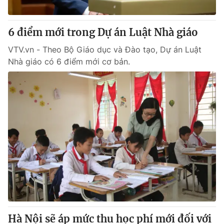
® Cấm sao chép dưới mọi hình thức nếu không có sự chấp
6 điểm mới trong Dự án Luật Nhà giáo
thuận bằng văn bản. Ghi rõ nguồn VTV.vn khi phát hành lại
thông tin từ website này.
VTV.vn - Theo Bộ Giáo dục và Đào tạo, Dự án Luật
Nhà giáo có 6 điểm mới cơ bản.
Hà Nội sẽ áp mức thu học phí mới đối với