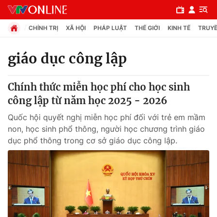
CHÍNH TRỊ
XÃ HỘI
PHÁP LUẬT
THẾ GIỚI
KINH TẾ
TRUYỀ
giáo dục công lập
Chuyên mục
Chính thức miễn học phí cho học sinh
Chính trị
công lập từ năm học 2025 - 2026
Quốc hội quyết nghị miễn học phí đối với trẻ em mầm
Xã hội
non, học sinh phổ thông, người học chương trình giáo
dục phổ thông trong cơ sở giáo dục công lập.
Pháp luật
Y tế
Thế giới