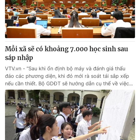
Tin tức
Kinh tế
Thế giới đó đây
Tài chính
Dữ liệu và đời sống
Câu chuyện quốc tế
Thị trường
Mỗi xã sẽ có khoảng 7.000 học sinh sau
Truyền hình
Góc doanh nghiệp
sáp nhập
Phim VTV
Giải trí
VTV.vn - “Sau khi ổn định bộ máy và đánh giá thấu
Hậu trường
đáo các phương diện, khi đó mới rà soát tái sắp xếp
Điện ảnh
nếu cần thiết. Bộ GDĐT sẽ hướng dẫn cụ thể về việc...
Đời sống
Nhân vật
Âm nhạc
Du lịch
Khán giả
Giáo dục
Sao
Làm đẹp
Giải sao mai
Tuyển sinh
Công nghệ
Chất lượng cuộc sống
Học trực tuyến
Hitech Công nghệ tương lai