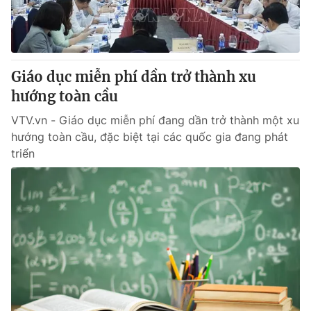
Thị trường 24h
Tấm lòng Việt
VTV4
Vươn mình bằng AI
Giáo dục miễn phí dần trở thành xu
VTV9
VTV8
hướng toàn cầu
VTV.vn - Giáo dục miễn phí đang dần trở thành một xu
Liên hệ tòa soạn
English
hướng toàn cầu, đặc biệt tại các quốc gia đang phát
triển
THỜI BÁO VTV
Theo dõi báo trên
Cơ quan chủ quản:
Đài Truyền hình Việt Nam
Cơ quan báo chí:
Thời báo VTV