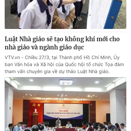
Giao lưu trực tuyến
Sản phẩm
Lịch phát sóng
Thị trường
Tư vấn
Luật Nhà giáo sẽ tạo không khí mới cho
Chuyên mục khác
nhà giáo và ngành giáo dục
Emagazine
Podcast
VTV.vn - Chiều 27/3, tại Thành phố Hồ Chí Minh, Ủy
ban Văn hóa và Xã hội của Quốc hội tổ chức Tọa đàm
Photo
Infographic
tham vấn chuyên gia về dự thảo Luật Nhà giáo.
Video
Shorts video
VTV Money
VTV Thể thao
VTV Sức khoẻ
Bất động sản