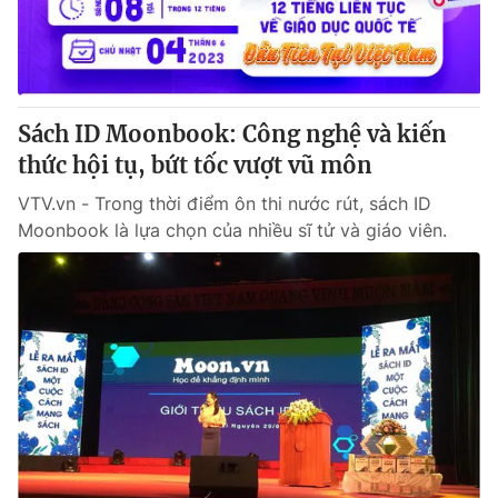
® Cấm sao chép dưới mọi hình thức nếu không có sự chấp
thuận bằng văn bản. Ghi rõ nguồn VTV.vn khi phát hành lại
thông tin từ website này.
Sách ID Moonbook: Công nghệ và kiến
thức hội tụ, bứt tốc vượt vũ môn
VTV.vn - Trong thời điểm ôn thi nước rút, sách ID
Moonbook là lựa chọn của nhiều sĩ tử và giáo viên.