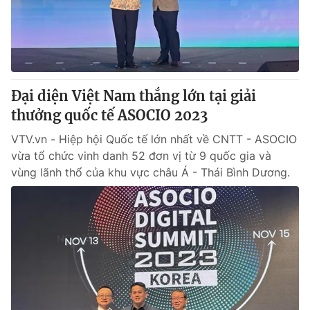
Thị trường 24h
Tấm lòng Việt
VTV4
Vươn mình bằng AI
VTV9
VTV8
Đại diện Việt Nam thắng lớn tại giải
thưởng quốc tế ASOCIO 2023
Liên hệ tòa soạn
English
VTV.vn - Hiệp hội Quốc tế lớn nhất về CNTT - ASOCIO
vừa tổ chức vinh danh 52 đơn vị từ 9 quốc gia và
vùng lãnh thổ của khu vực châu Á - Thái Bình Dương.
THỜI BÁO VTV
Theo dõi báo trên
Cơ quan chủ quản:
Đài Truyền hình Việt Nam
Cơ quan báo chí:
Thời báo VTV