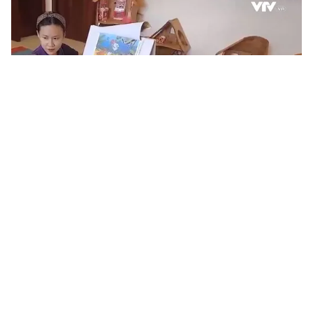
Tin mới
Video
Live
Emagazine
Trang chủ
100 doanh nghiệp cam kết hợp tác đào
tạo nhân lực ngành IT
VTV.vn - Trước sự thiếu hụt nghiêm trọng nhân sự
ngành IT, 100 đại diện DN, đơn vị đào tạo phi truyền
thống đã cùng ký cam kết hợp tác đào tạo nguồn...