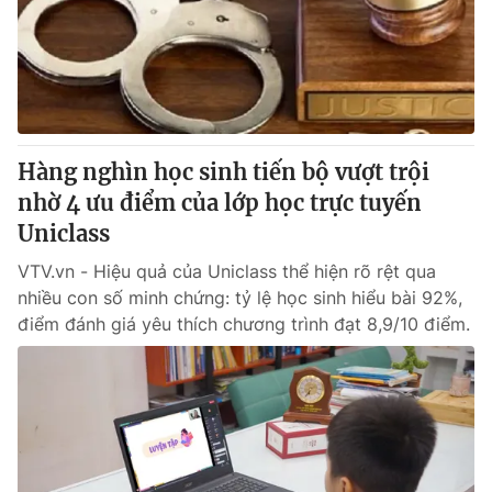
Tin tức
Kinh tế
Thế giới đó đây
Tài chính
Dữ liệu và đời sống
Câu chuyện quốc tế
Thị trường
Hàng nghìn học sinh tiến bộ vượt trội
Truyền hình
Góc doanh nghiệp
nhờ 4 ưu điểm của lớp học trực tuyến
Phim VTV
Uniclass
Giải trí
Hậu trường
VTV.vn - Hiệu quả của Uniclass thể hiện rõ rệt qua
Điện ảnh
nhiều con số minh chứng: tỷ lệ học sinh hiểu bài 92%,
Đời sống
Nhân vật
điểm đánh giá yêu thích chương trình đạt 8,9/10 điểm.
Âm nhạc
Du lịch
Khán giả
Giáo dục
Sao
Làm đẹp
Giải sao mai
Tuyển sinh
Công nghệ
Chất lượng cuộc sống
Học trực tuyến
Hitech Công nghệ tương lai