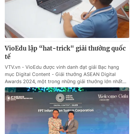
Giao lưu trực tuyến
Sản phẩm
Lịch phát sóng
Thị trường
Tư vấn
Chuyên mục khác
VioEdu lập “hat-trick" giải thưởng quốc
Emagazine
Podcast
tế
VTV.vn - VioEdu được vinh danh đạt giải Bạc hạng
Photo
Infographic
mục Digital Content - Giải thưởng ASEAN Digital
Awards 2024, một trong những giải thưởng lớn nhất...
Video
Shorts video
VTV Money
VTV Thể thao
VTV Sức khoẻ
Bất động sản