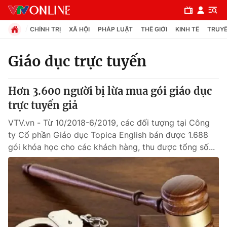
CHÍNH TRỊ
XÃ HỘI
PHÁP LUẬT
THẾ GIỚI
KINH TẾ
TRUYỀ
Giáo dục trực tuyến
Chuyên mục
Hơn 3.600 người bị lừa mua gói giáo dục
Chính trị
trực tuyến giả
VTV.vn - Từ 10/2018-6/2019, các đối tượng tại Công
Xã hội
ty Cổ phần Giáo dục Topica English bán được 1.688
gói khóa học cho các khách hàng, thu được tổng số...
Pháp luật
Y tế
Thế giới