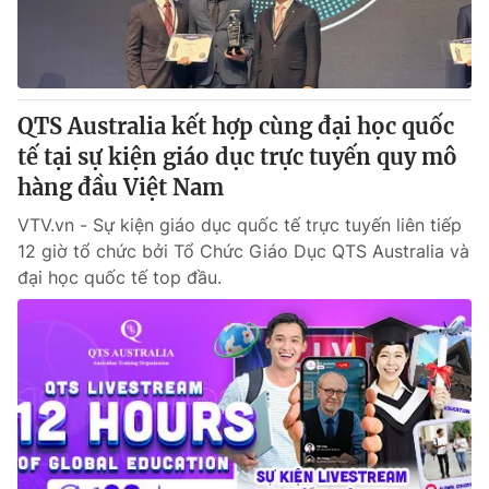
Giấy phép hoạt động báo in và báo điện tử số 483/GP-BTTTT
cấp ngày 29/12/2023
Tổng Biên tập:
Vũ Thanh Thủy
Phó Tổng Biên tập:
Nguyễn Thị Mỹ Hạnh, Phạm Quốc Thắng,
QTS Australia kết hợp cùng đại học quốc
Nguyễn Trọng Ninh
Tổng đài VTV:
tế tại sự kiện giáo dục trực tuyến quy mô
024.38 355 931 - 024.38 355 932
Ðiện thoại Thời báo VTV:
hàng đầu Việt Nam
024.66 897 897
Email:
toasoan@vtv.vn
VTV.vn - Sự kiện giáo dục quốc tế trực tuyến liên tiếp
Liên hệ quảng cáo:
024-7300.7108
12 giờ tổ chức bởi Tổ Chức Giáo Dục QTS Australia và
đại học quốc tế top đầu.