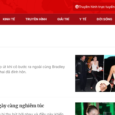
Truyền hình trực tuyến
KINH TẾ
TRUYỀN HÌNH
GIẢI TRÍ
Y TẾ
ĐỜI SỐNG
Pháp luật
Y tế
Truyền hình
Multimedia
Phim VTV
Video
p út khi cô bước ra ngoài cùng Bradley
hai đã đính hôn.
Hậu trường
Shorts video
Nhân vật
Podcast
Khán giả
EMagazine
Giải sao mai
Photo
ngày càng nghiêm túc
Infographic
bị thu hút bởi nhau và điều này khiến