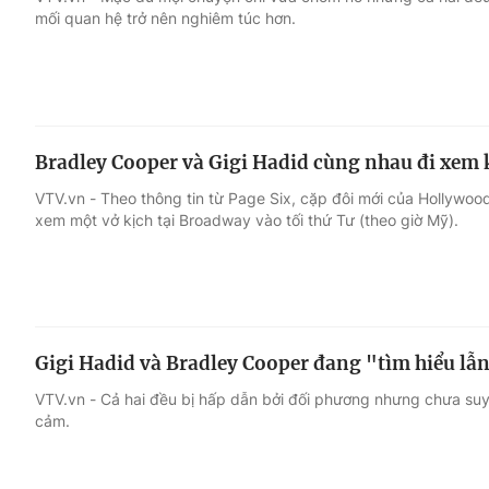
mối quan hệ trở nên nghiêm túc hơn.
Giải trí
Đời sống
Điện ảnh
Du lịch
Bradley Cooper và Gigi Hadid cùng nhau đi xem 
Âm nhạc
Làm đẹp
VTV.vn - Theo thông tin từ Page Six, cặp đôi mới của Hollywood
xem một vở kịch tại Broadway vào tối thứ Tư (theo giờ Mỹ).
Sao
Chất lượng cuộc sốn
Gigi Hadid và Bradley Cooper đang "tìm hiểu lẫ
VTV.vn - Cả hai đều bị hấp dẫn bởi đối phương nhưng chưa suy n
cảm.