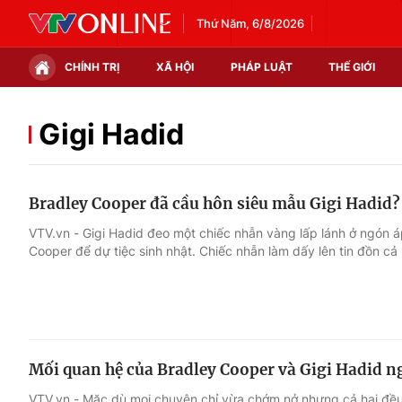
Thứ Năm, 6/8/2026
CHÍNH TRỊ
XÃ HỘI
PHÁP LUẬT
THẾ GIỚI
Chính trị
Xã hội
Gigi Hadid
Thế giới
Kinh tế
Bradley Cooper đã cầu hôn siêu mẫu Gigi Hadid?
Tin tức
Tài chính
VTV.vn - Gigi Hadid đeo một chiếc nhẫn vàng lấp lánh ở ngón á
Cooper để dự tiệc sinh nhật. Chiếc nhẫn làm dấy lên tin đồn cả 
Thế giới đó đây
Thị trường
Câu chuyện quốc tế
Góc doanh nghiệp
Dữ liệu và đời sống
Mối quan hệ của Bradley Cooper và Gigi Hadid 
VTV.vn - Mặc dù mọi chuyện chỉ vừa chớm nở nhưng cả hai đều 