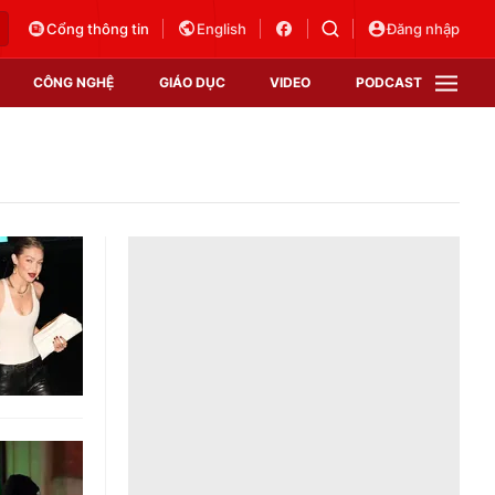
Cổng thông tin
English
Đăng nhập
CÔNG NGHỆ
GIÁO DỤC
VIDEO
PODCAST
VTV Money
VTV Thể thao
VTV Sức khoẻ
Bất động sản
Thị trường 24h
Tấm lòng Việt
Vươn mình bằng AI
VTV4
VTV8
VTV9
Lịch phát sóng
Giao lưu trực tuyến
Sự kiện