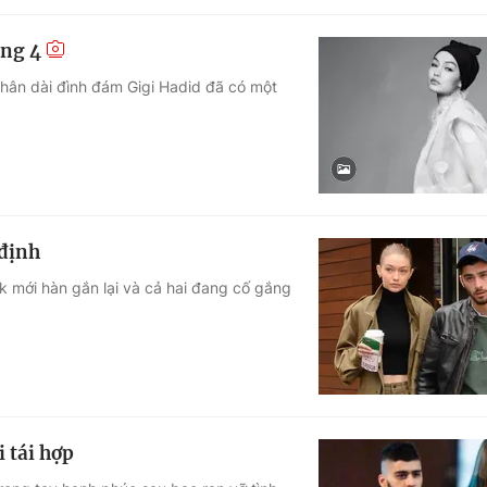
áng 4
chân dài đình đám Gigi Hadid đã có một
 định
ik mới hàn gắn lại và cả hai đang cố gắng
 tái hợp