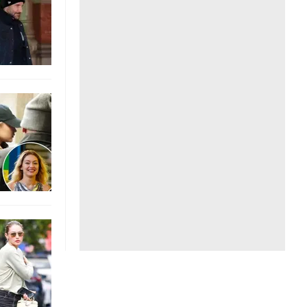
Liên hệ toà soạn
hệ tương lai