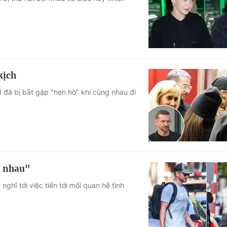
Góc ảnh
Giáo dục
Công nghệ
Tuyển sinh
Hitech Công ng
kịch
Học trực tuyến
Sản phẩm
 đã bị bắt gặp "hẹn hò" khi cùng nhau đi
g
Thị trường
Tư vấn
n nhau"
ghĩ tới việc tiến tới mối quan hệ tình