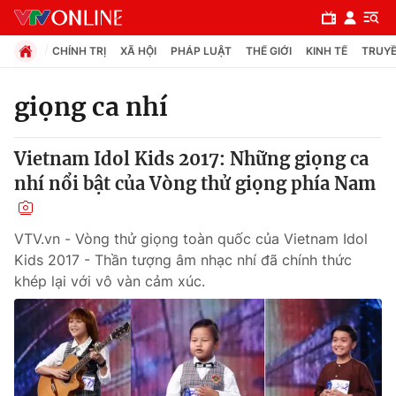
CHÍNH TRỊ
XÃ HỘI
PHÁP LUẬT
THẾ GIỚI
KINH TẾ
TRUYỀ
giọng ca nhí
Chuyên mục
Vietnam Idol Kids 2017: Những giọng ca
Chính trị
nhí nổi bật của Vòng thử giọng phía Nam
Xã hội
VTV.vn - Vòng thử giọng toàn quốc của Vietnam Idol
Kids 2017 - Thần tượng âm nhạc nhí đã chính thức
Pháp luật
khép lại với vô vàn cảm xúc.
Y tế
Thế giới