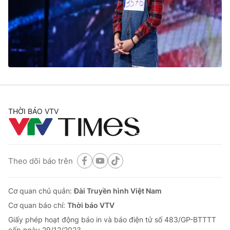
Giao lưu trực tuyến
Sản phẩm
Lịch phát sóng
Thị trường
Tư vấn
Chuyên mục khác
Emagazine
Podcast
THỜI BÁO VTV
Photo
Infographic
Video
Shorts video
Theo dõi báo trên
VTV Money
VTV Thể thao
Cơ quan chủ quản:
Đài Truyền hình Việt Nam
VTV Sức khoẻ
Bất động sản
Cơ quan báo chí:
Thời báo VTV
Giấy phép hoạt động báo in và báo điện tử số 483/GP-BTTTT
cấp ngày 29/12/2023