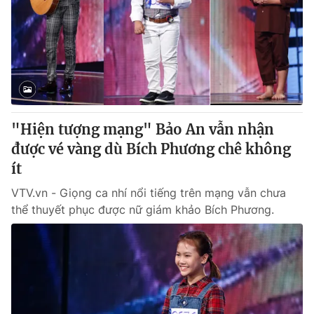
Tin tức
Kinh tế
Thế giới đó đây
Tài chính
Dữ liệu và đời sống
Câu chuyện quốc tế
Thị trường
Truyền hình
Góc doanh nghiệp
"Hiện tượng mạng" Bảo An vẫn nhận
Phim VTV
được vé vàng dù Bích Phương chê không
Giải trí
ít
Hậu trường
Điện ảnh
Đời sống
VTV.vn - Giọng ca nhí nổi tiếng trên mạng vẫn chưa
Nhân vật
Âm nhạc
thể thuyết phục được nữ giám khảo Bích Phương.
Du lịch
Khán giả
Giáo dục
Sao
Làm đẹp
Giải sao mai
Tuyển sinh
Công nghệ
Chất lượng cuộc sống
Học trực tuyến
Hitech Công nghệ tương lai