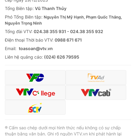
Thị trường 24h
Tấm lòng Việt
Tổng Biên tập:
Vũ Thanh Thủy
Phó Tổng Biên tập:
Nguyễn Thị Mỹ Hạnh, Phạm Quốc Thắng,
VTV4
Vươn mình bằng AI
Nguyễn Trọng Ninh
Tổng đài VTV:
024.38 355 931 - 024.38 355 932
VTV9
VTV8
Ðiện thoại Thời báo VTV:
0988 671 671
Email:
toasoan@vtv.vn
Liên hệ tòa soạn
English
Liên hệ quảng cáo:
(024) 626 79595
THỜI BÁO VTV
Theo dõi báo trên
® Cấm sao chép dưới mọi hình thức nếu không có sự chấp
thuận bằng văn bản. Ghi rõ nguồn VTV.vn khi phát hành lại
Cơ quan chủ quản:
Đài Truyền hình Việt Nam