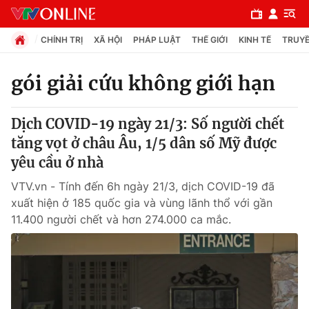
CHÍNH TRỊ
XÃ HỘI
PHÁP LUẬT
THẾ GIỚI
KINH TẾ
TRUYỀ
gói giải cứu không giới hạn
Chuyên mục
Dịch COVID-19 ngày 21/3: Số người chết
Chính trị
tăng vọt ở châu Âu, 1/5 dân số Mỹ được
yêu cầu ở nhà
Xã hội
VTV.vn - Tính đến 6h ngày 21/3, dịch COVID-19 đã
xuất hiện ở 185 quốc gia và vùng lãnh thổ với gần
Pháp luật
11.400 người chết và hơn 274.000 ca mắc.
Y tế
Thế giới