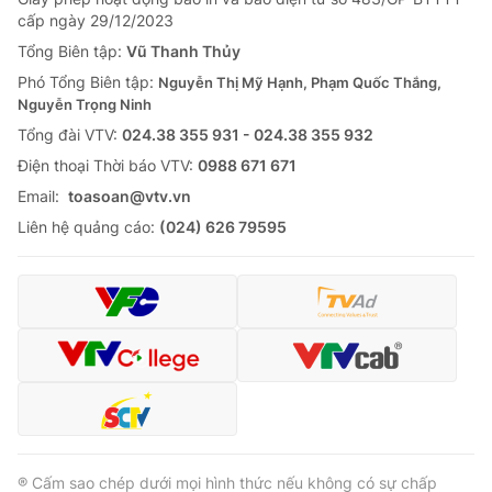
Giao lưu trực tuyến
cấp ngày 29/12/2023
Sản phẩm
Tổng Biên tập:
Vũ Thanh Thủy
Lịch phát sóng
Thị trường
Phó Tổng Biên tập:
Nguyễn Thị Mỹ Hạnh, Phạm Quốc Thắng,
Nguyễn Trọng Ninh
Tư vấn
Tổng đài VTV:
024.38 355 931 - 024.38 355 932
Chuyên mục khác
Ðiện thoại Thời báo VTV:
0988 671 671
Emagazine
Podcast
Email:
toasoan@vtv.vn
Liên hệ quảng cáo:
(024) 626 79595
Photo
Infographic
Video
Shorts video
VTV Money
VTV Thể thao
VTV Sức khoẻ
Bất động sản
® Cấm sao chép dưới mọi hình thức nếu không có sự chấp