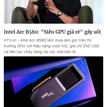
Giao lưu trực tuyến
Sản phẩm
Lịch phát sóng
Thị trường
Tư vấn
Intel Arc B580: "Siêu GPU giá rẻ" gây sốt
Chuyên mục khác
Emagazine
VTV.vn - Intel Arc B580 làm mưa làm gió trên thị
Podcast
trường GPU với hiệu năng vượt trội, giá chỉ 250 USD
và liên tục cháy hàng tại các nhà bán lẻ.
Photo
Infographic
Video
Shorts video
VTV Money
VTV Thể thao
VTV Sức khoẻ
Bất động sản