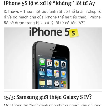
iPhone 5S lộ vi xử lý “khủng” lõi tứ A7
ICTnews – Theo một bức ảnh rất có thể là ảnh chụp rò
rỉ về bo mạch chủ của iPhone thế hệ tiếp theo, iPhone
5S sẽ được trang bị vi xử lý lõi tứ có tên “A7”.
15/3: Samsung giới thiệu Galaxy S IV?
Một thông tin “hot” dành cho những người yêu chuộng