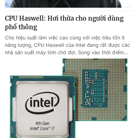
Cơ quan báo chí:
Thời báo VTV
Giấy phép hoạt động báo in và báo điện tử số 483/GP-BTTTT
CPU Haswell: Hơi thừa cho người dùng
cấp ngày 29/12/2023
phổ thông
Tổng Biên tập:
Vũ Thanh Thủy
Cho hiệu suất làm việc cao cùng với việc tiêu tốn ít
Phó Tổng Biên tập:
Nguyễn Thị Mỹ Hạnh, Phạm Quốc Thắng,
năng lượng, CPU Haswell của Intel đang rất được các
Nguyễn Trọng Ninh
nhà sản xuất máy tính chờ đợi. Song vào thời điểm...
Tổng đài VTV:
024.38 355 931 - 024.38 355 932
Ðiện thoại Thời báo VTV:
024.66 897 897
Email:
toasoan@vtv.vn
Liên hệ quảng cáo:
024-7300.7108