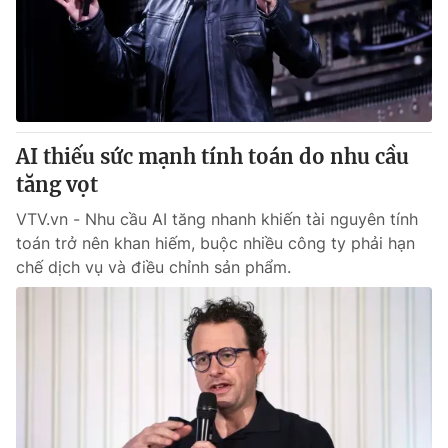
Tin tức
Kinh tế
Thế giới đó đây
Tài chính
Dữ liệu và đời sống
Câu chuyện quốc tế
Thị trường
AI thiếu sức mạnh tính toán do nhu cầu
Truyền hình
Góc doanh nghiệp
tăng vọt
Phim VTV
Giải trí
VTV.vn - Nhu cầu AI tăng nhanh khiến tài nguyên tính
Hậu trường
toán trở nên khan hiếm, buộc nhiều công ty phải hạn
Điện ảnh
chế dịch vụ và điều chỉnh sản phẩm.
Đời sống
Nhân vật
Âm nhạc
Du lịch
Khán giả
Giáo dục
Sao
Làm đẹp
Giải sao mai
Tuyển sinh
Công nghệ
Chất lượng cuộc sống
Học trực tuyến
Hitech Công nghệ tương lai