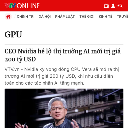
CHÍNH TRỊ
XÃ HỘI
PHÁP LUẬT
THẾ GIỚI
KINH TẾ
TRUYỀ
GPU
Chuyên mục
CEO Nvidia hé lộ thị trường AI mới trị giá
Chính trị
200 tỷ USD
VTV.vn - Nvidia kỳ vọng dòng CPU Vera sẽ mở ra thị
Xã hội
trường AI mới trị giá 200 tỷ USD, khi nhu cầu điện
toán cho các tác nhân AI tăng mạnh.
Pháp luật
Y tế
Thế giới