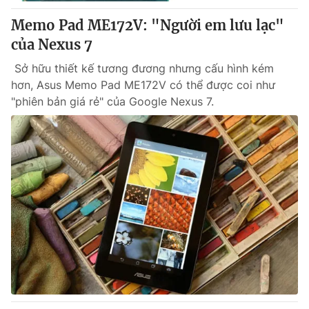
Memo Pad ME172V: "Người em lưu lạc"
của Nexus 7
® Cấm sao chép dưới mọi hình thức nếu không có sự chấp
Sở hữu thiết kế tương đương nhưng cấu hình kém
thuận bằng văn bản. Ghi rõ nguồn VTV.vn khi phát hành lại
hơn, Asus Memo Pad ME172V có thể được coi như
thông tin từ website này.
"phiên bản giá rẻ" của Google Nexus 7.