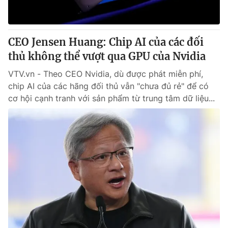
Thị trường 24h
Tấm lòng Việt
VTV4
Vươn mình bằng AI
CEO Jensen Huang: Chip AI của các đối
thủ không thể vượt qua GPU của Nvidia
VTV9
VTV8
VTV.vn - Theo CEO Nvidia, dù được phát miễn phí,
chip AI của các hãng đối thủ vẫn "chưa đủ rẻ" để có
Liên hệ tòa soạn
English
cơ hội cạnh tranh với sản phẩm từ trung tâm dữ liệu...
THỜI BÁO VTV
Theo dõi báo trên
Cơ quan chủ quản:
Đài Truyền hình Việt Nam