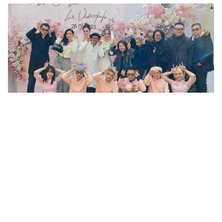
Tin mới
Video
Live
Emagazine
Trang chủ
Rapper Hà Lê với loạt biểu cảm cực chất
trong “Bóng đá là số 1”
VTV.vn - Số đầu tiên của chương trình “Bóng đá là số
1” đã lên sóng tối 03/10 trên VTV3 với sự tham gia của
rapper đa tài Hà Lê cùng những khoảng khắc vô...