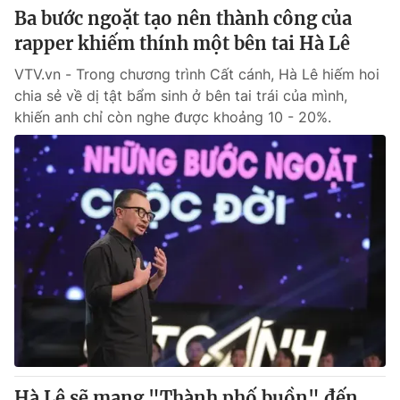
Ba bước ngoặt tạo nên thành công của
rapper khiếm thính một bên tai Hà Lê
VTV.vn - Trong chương trình Cất cánh, Hà Lê hiếm hoi
chia sẻ về dị tật bẩm sinh ở bên tai trái của mình,
khiến anh chỉ còn nghe được khoảng 10 - 20%.
Hà Lê sẽ mang "Thành phố buồn" đến