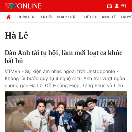
CHÍNH TRỊ
XÃ HỘI
PHÁP LUẬT
THẾ GIỚI
KINH TẾ
TRUYỀ
Hà Lê
Chuyên mục
Dàn Anh tài tụ hội, làm mới loạt ca khúc
Chính trị
bất hủ
VTV.vn - Sự kiện âm nhạc ngoài trời Unstoppable -
Xã hội
Không lùi bước quy tụ 4 nghệ sĩ từ Anh trai vượt ngàn
chông gai: Hà Lê, Đỗ Hoàng Hiệp, Tăng Phúc và Liên...
Pháp luật
Y tế
Thế giới