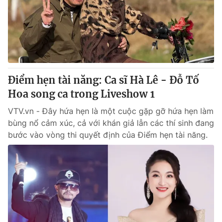
Giao lưu trực tuyến
Sản phẩm
Lịch phát sóng
Thị trường
Tư vấn
Chuyên mục khác
Điểm hẹn tài năng: Ca sĩ Hà Lê - Đỗ Tố
Emagazine
Podcast
Hoa song ca trong Liveshow 1
VTV.vn - Đây hứa hẹn là một cuộc gặp gỡ hứa hẹn làm
Photo
Infographic
bùng nổ cảm xúc, cả với khán giả lẫn các thí sinh đang
bước vào vòng thi quyết định của Điểm hẹn tài năng.
Video
Shorts video
VTV Money
VTV Thể thao
VTV Sức khoẻ
Bất động sản