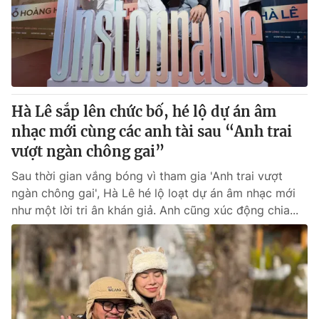
Tin tức
Kinh tế
Thế giới đó đây
Tài chính
Dữ liệu và đời sống
Câu chuyện quốc tế
Thị trường
Hà Lê sắp lên chức bố, hé lộ dự án âm
Truyền hình
Góc doanh nghiệp
nhạc mới cùng các anh tài sau “Anh trai
Phim VTV
vượt ngàn chông gai”
Giải trí
Hậu trường
Sau thời gian vắng bóng vì tham gia 'Anh trai vượt
Điện ảnh
ngàn chông gai', Hà Lê hé lộ loạt dự án âm nhạc mới
Đời sống
Nhân vật
như một lời tri ân khán giả. Anh cũng xúc động chia...
Âm nhạc
Du lịch
Khán giả
Giáo dục
Sao
Làm đẹp
Giải sao mai
Tuyển sinh
Công nghệ
Chất lượng cuộc sống
Học trực tuyến
Hitech Công nghệ tương lai