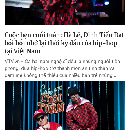
® Cấm sao chép dưới mọi hình thức nếu không có sự chấp
thuận bằng văn bản. Ghi rõ nguồn VTV.vn khi phát hành lại
thông tin từ website này.
Cuộc hẹn cuối tuần: Hà Lê, Đinh Tiến Đạt
bồi hồi nhớ lại thời kỳ đầu của hip-hop
tại Việt Nam
VTV.vn - Cả hai nam nghệ sĩ đều là những người tiên
phong, đưa hip-hop trở thành món ăn tinh thần và
đam mê không thể thiếu của nhiều bạn trẻ những...