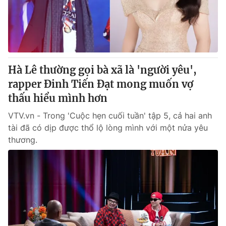
Thị trường 24h
Tấm lòng Việt
VTV4
Vươn mình bằng AI
VTV9
VTV8
Hà Lê thường gọi bà xã là 'người yêu',
rapper Đinh Tiến Đạt mong muốn vợ
Liên hệ tòa soạn
English
thấu hiểu mình hơn
VTV.vn - Trong 'Cuộc hẹn cuối tuần' tập 5, cả hai anh
tài đã có dịp được thổ lộ lòng mình với một nửa yêu
thương.
THỜI BÁO VTV
Theo dõi báo trên
Cơ quan chủ quản:
Đài Truyền hình Việt Nam
Cơ quan báo chí:
Thời báo VTV